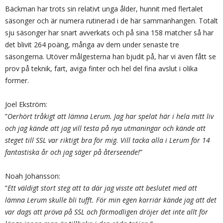
Bäckman har trots sin relativt unga ålder, hunnit med flertalet
säsonger och är numera rutinerad i de här sammanhangen. Totalt
sju säsonger har snart avverkats och på sina 158 matcher så har
det blivit 264 poäng, många av dem under senaste tre
säsongerna. Utöver målgesterna han bjudit på, har vi även fått se
prov på teknik, fart, aviga finter och hel del fina avslut i olika
former.
Joel Ekström:
”
Oerhört tråkigt att lämna Lerum. Jag har spelat här i hela mitt liv
och jag kände att jag vill testa på nya utmaningar och kände att
steget till SSL var riktigt bra för mig. Vill tacka alla i Lerum för 14
fantastiska år och jag säger på återseende!
”
Noah Johansson:
”
Ett väldigt stort steg att ta där jag visste att beslutet med att
lämna Lerum skulle bli tufft. För min egen karriär kände jag att det
var dags att pröva på SSL och förmodligen dröjer det inte allt för