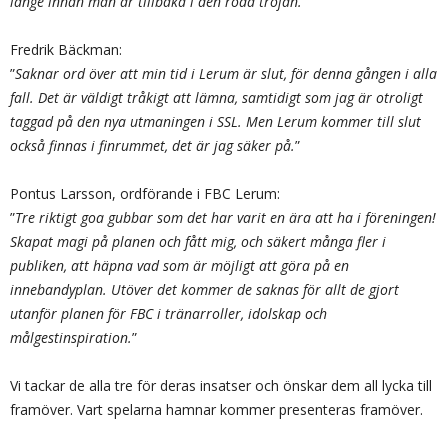
länge innan man är tillbaka i den röda tröjan.
”
Fredrik Bäckman:
”
Saknar ord över att min tid i Lerum är slut, för denna gången i alla
fall. Det är väldigt tråkigt att lämna, samtidigt som jag är otroligt
taggad på den nya utmaningen i SSL. Men Lerum kommer till slut
också finnas i finrummet, det är jag säker på.
”
Pontus Larsson, ordförande i FBC Lerum:
”
Tre riktigt goa gubbar som det har varit en ära att ha i föreningen!
Skapat magi på planen och fått mig, och säkert många fler i
publiken, att häpna vad som är möjligt att göra på en
innebandyplan. Utöver det kommer de saknas för allt de gjort
utanför planen för FBC i tränarroller, idolskap och
målgestinspiration.
”
Vi tackar de alla tre för deras insatser och önskar dem all lycka till
framöver. Vart spelarna hamnar kommer presenteras framöver.