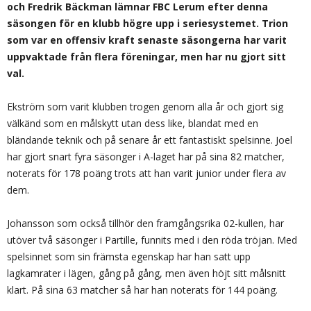
och Fredrik Bäckman lämnar FBC Lerum efter denna
säsongen för en klubb högre upp i seriesystemet. Trion
som var en offensiv kraft senaste säsongerna har varit
uppvaktade från flera föreningar, men har nu gjort sitt
val.
Ekström som varit klubben trogen genom alla år och gjort sig
välkänd som en målskytt utan dess like, blandat med en
bländande teknik och på senare år ett fantastiskt spelsinne. Joel
har gjort snart fyra säsonger i A-laget har på sina 82 matcher,
noterats för 178 poäng trots att han varit junior under flera av
dem.
Johansson som också tillhör den framgångsrika 02-kullen, har
utöver två säsonger i Partille, funnits med i den röda tröjan. Med
spelsinnet som sin främsta egenskap har han satt upp
lagkamrater i lägen, gång på gång, men även höjt sitt målsnitt
klart. På sina 63 matcher så har han noterats för 144 poäng.