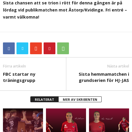
Sista chansen att se trion i rött för denna gången är på
lördag vid publikmatchen mot Åstorp/Kvidinge. Fri entré –
varmt välkomna!
Förra artikeln
Nästa artikel
FBC startar ny
Sista hemmamatchen i
träningsgrupp
grundserien för HJ-JAS
RELATERAT
MER AV SKRIBENTEN