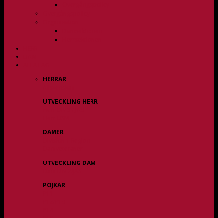
Övergångspolicy
Övergångspolicy
Organisation
Damsektionen
Herrsektionen
HERR
DAM
ALLA LAG
HERRAR
Allsvenskan
UTVECKLING HERR
Herr Div 3 / JAS
Herr USM
DAMER
Division 1 Region
Damveteraner
UTVECKLING DAM
Dam Div 2/JAS
POJKAR
P11
P12/P13
P14