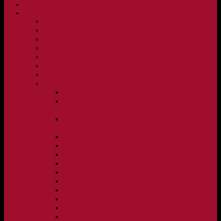
NYHETER
KLUBBEN
Vision och verksamhetsidé
Klubbpolicy och verksamhetsmanual
Medlems- och träningsavgifter
FBC Lerum in English
FBC Lerum i siffror
Föreningsshopen hos Innebandykungen
Sportrehab – vår partner för idrottsskador
Dokument
Ledarmanual FBC Lerum
Scheman för A-lags evenemang, Allsvenskan Herr,
Lerums Arena
Scheman för A-lags evenemang, Damer Division 1
Region, Lerums Arena
Caféinstruktion, Floorball Café Rydsberg
Caféinstruktion Lerums Arena
Instruktioner för sargvakter och maskotar
Matchklocka Rydsberg
Nya Torpskolan, ljudanläggning och matchklocka
Matchrutin barn- och ungdom
Manual, sekretariat för Blå nivå samt Ungdom C
Försäljningsaktiviteter
Idrottsförsäkring
Materialpolicy