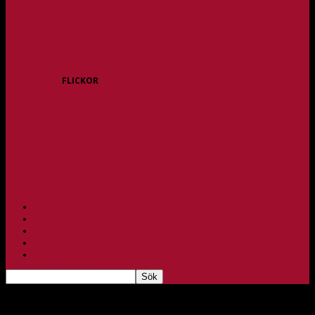
P15
P16
P17
P18
P/F 15/16 Gråbo
P/F 17/18 Gråbo
FLICKOR
F10/F11
F12
F13
F14
F15/F16
F17
F18
PARTNERS
BAGHEERA
TEAM UNIK
KONTAKT
FBC-LOTTERIET
Matchens profil- Mette Thorsager Jensen