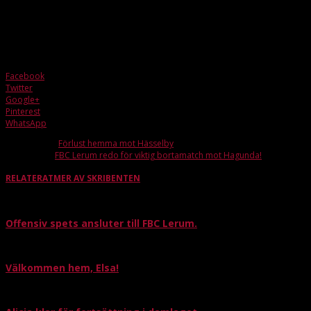
resa oss som ett lag och ta hem 3 poäng och då behöver vi allt stöd vi kan
få!
Tackar för pratstunden och önskar dig och hela laget lycka till!
Facebook
Twitter
Google+
Pinterest
WhatsApp
Förra artikeln
Förlust hemma mot Hässelby
Nästa artikel
FBC Lerum redo för viktig bortamatch mot Hagunda!
RELATERAT
MER AV SKRIBENTEN
Offensiv spets ansluter till FBC Lerum.
Välkommen hem, Elsa!