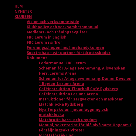
HEM
NYHETER
KLUBBEN
Vision och verksamhetsidé
Klubbpolicy och verksamhetsmanual
Medlems- och träningsavgifter
FBC Lerum in English
FBC Lerum i siffror
Föreningsshopen hos Innebandykungen
Sportrehab – vår partner för idrottsskador
Dokument
Ledarmanual FBC Lerum
Scheman för A-lags evenemang, Allsvenskan
Herr, Lerums Arena
Scheman för A-lags evenemang, Damer Division
1 Region, Lerums Arena
Caféinstruktion, Floorball Café Rydsberg
Caféinstruktion Lerums Arena
Instruktioner för sargvakter och maskotar
Matchklocka Rydsberg
Nya Torpskolan, ljudanläggning och
matchklocka
Matchrutin barn- och ungdom
Manual, sekretariat för Blå nivå samt Ungdom C
Försäljningsaktiviteter
Idrottsförsäkring