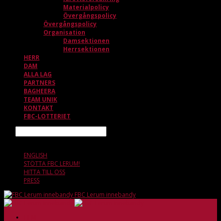
Materialpolicy
Övergångspolicy
Övergångspolicy
Organisation
Damsektionen
Herrsektionen
HERR
DAM
ALLA LAG
PARTNERS
BAGHEERA
TEAM UNIK
KONTAKT
FBC-LOTTERIET
Sök
7 AUGUSTI, 09.59
ENGLISH
STÖTTA FBC LERUM!
HITTA TILL OSS
PRESS
FBC Lerum innebandy
HEM