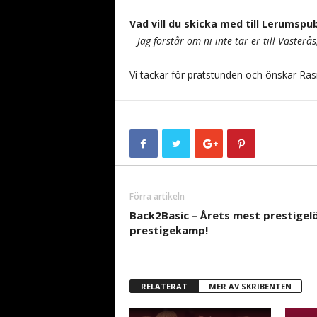
Vad vill du skicka med till Lerumspu
– Jag förstår om ni inte tar er till Västerå
Vi tackar för pratstunden och önskar Rasm
Förra artikeln
Back2Basic – Årets mest prestigel
prestige­kamp!
RELATERAT
MER AV SKRIBENTEN