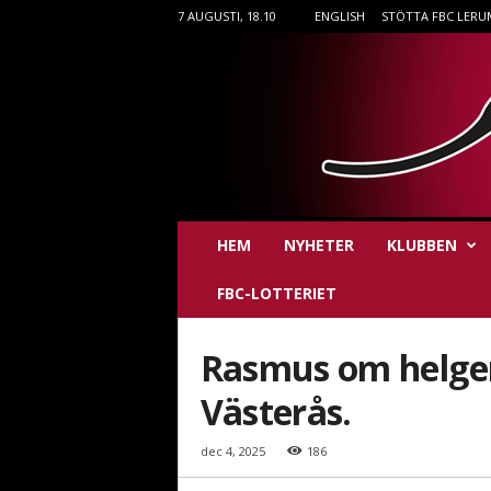
7 AUGUSTI, 18.10
ENGLISH
STÖTTA FBC LERU
F
HEM
NYHETER
KLUBBEN
B
C
FBC-LOTTERIET
L
e
r
Rasmus om helge
u
m
Västerås.
i
n
dec 4, 2025
186
n
e