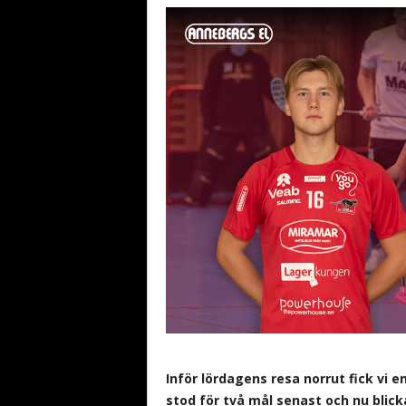
b
a
n
d
y
Inför lördagens resa norrut fick vi
stod för två mål senast och nu blic