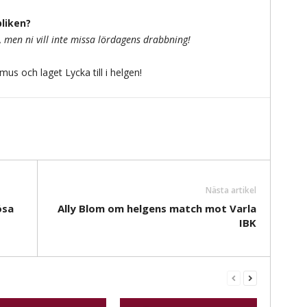
bliken?
s, men ni vill inte missa lördagens drabbning!
us och laget Lycka till i helgen!
Nästa artikel
ösa
Ally Blom om helgens match mot Varla
IBK