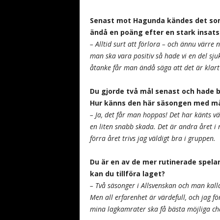
Senast mot Hagunda kändes det som 
ändå en poäng efter en stark insats
– Alltid surt att förlora – och ännu värre
man ska vara positiv så hade vi en del sj
åtanke får man ändå säga att det är klart 
Du gjorde två mål senast och hade b
Hur känns den här säsongen med m
– Ja, det får man hoppas! Det har känts v
en liten snabb skada. Det är andra året i 
förra året trivs jag väldigt bra i gruppen.
Du är en av de mer rutinerade spela
kan du tillföra laget?
– Två säsonger i Allsvenskan och man kall
Men all erfarenhet är värdefull, och jag fö
mina lagkamrater ska få bästa möjliga cha