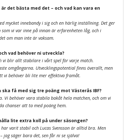
d är det bästa med det – och vad kan vara en
d mycket innebandy i sig och en härlig inställning. Det ger
 som vi var inne på innan är erfarenheten låg, och i
 det om man inte är vaksam.
 och vad behöver ni utveckla?
 vi blir allt stabilare i vårt spel för varje match.
naste omgångarna. Utvecklingspotential finns överallt, men
t vi behöver bli lite mer effektiva framåt.
m ska få med sig tre poäng mot Västerås IBF?
fa. Vi behöver vara stabila bakåt hela matchen, och om vi
oda chanser att ta med poäng hem.
hålla lite extra koll på under säsongen?
 har varit stabil och Lucas Svensson är alltid bra. Men
 jag säger bara det, sen får ni se själva!