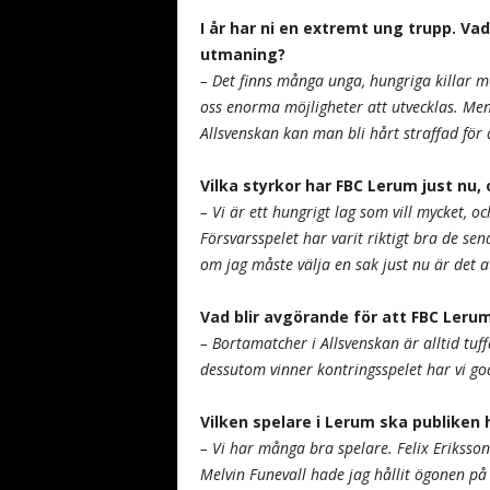
I år har ni en extremt ung trupp. Va
utmaning?
– Det finns många unga, hungriga killar me
oss enorma möjligheter att utvecklas. Men
Allsvenskan kan man bli hårt straffad för
Vilka styrkor har FBC Lerum just nu,
– Vi är ett hungrigt lag som vill mycket, och
Försvarsspelet har varit riktigt bra de se
om jag måste välja en sak just nu är det at
Vad blir avgörande för att FBC Leru
– Bortamatcher i Allsvenskan är alltid tuf
dessutom vinner kontringsspelet har vi g
Vilken spelare i Lerum ska publiken 
– Vi har många bra spelare. Felix Eriksson
Melvin Funevall hade jag hållit ögonen på –