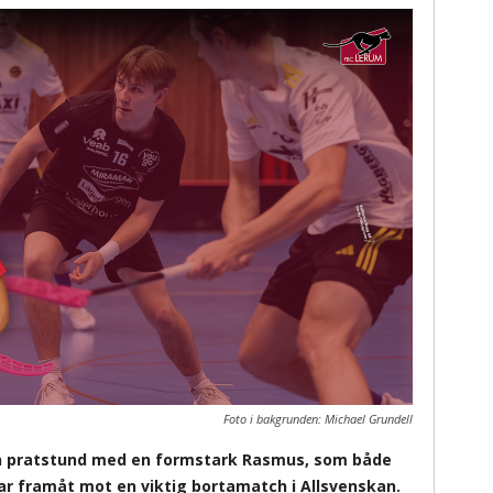
Foto i bakgrunden: Michael Grundell
 en pratstund med en formstark Rasmus, som både
kar framåt mot en viktig bortamatch i Allsvenskan.