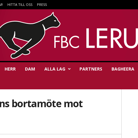
M!
HITTA TILL OSS
PRESS
HERR
DAM
ALLA LAG
PARTNERS
BAGHEERA
ns bortamöte mot