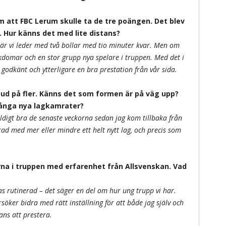
att FBC Lerum skulle ta de tre poängen. Det blev
. Hur känns det med lite distans?
 när vi leder med två bollar med tio minuter kvar. Men om
ukdomar och en stor grupp nya spelare i truppen. Med det i
godkänt och ytterligare en bra prestation från vår sida.
ud på fler. Känns det som formen är på väg upp?
ånga nya lagkamrater?
äldigt bra de senaste veckorna sedan jag kom tillbaka från
rad med mer eller mindre ett helt nytt lag, och precis som
rna i truppen med erfarenhet från Allsvenskan. Vad
as rutinerad – det säger en del om hur ung trupp vi har.
rsöker bidra med rätt inställning för att både jag själv och
ns att prestera.