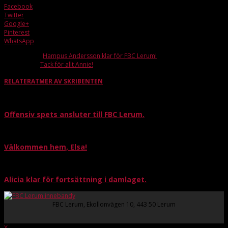
Facebook
Twitter
Google+
Pinterest
WhatsApp
Förra artikeln
Hampus Andersson klar för FBC Lerum!
Nästa artikel
Tack för allt Annie!
RELATERAT
MER AV SKRIBENTEN
Offensiv spets ansluter till FBC Lerum.
Välkommen hem, Elsa!
Alicia klar för fortsättning i damlaget.
FBC Lerum, Ekollonvägen 10, 443 50 Lerum
X