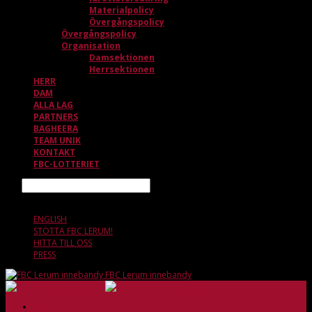
Materialpolicy
Övergångspolicy
Övergångspolicy
Organisation
Damsektionen
Herrsektionen
HERR
DAM
ALLA LAG
PARTNERS
BAGHEERA
TEAM UNIK
KONTAKT
FBC-LOTTERIET
Sök
7 AUGUSTI, 00.15
ENGLISH
STÖTTA FBC LERUM!
HITTA TILL OSS
PRESS
FBC Lerum innebandy
HEM