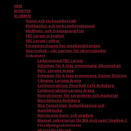
HEM
NYHETER
KLUBBEN
Vision och verksamhetsidé
Klubbpolicy och verksamhetsmanual
Medlems- och träningsavgifter
FBC Lerum in English
FBC Lerum i siffror
Föreningsshopen hos Innebandykungen
Sportrehab – vår partner för idrottsskador
Dokument
Ledarmanual FBC Lerum
Scheman för A-lags evenemang, Allsvenskan
Herr, Lerums Arena
Scheman för A-lags evenemang, Damer Division
1 Region, Lerums Arena
Caféinstruktion, Floorball Café Rydsberg
Caféinstruktion Lerums Arena
Instruktioner för sargvakter och maskotar
Matchklocka Rydsberg
Nya Torpskolan, ljudanläggning och
matchklocka
Matchrutin barn- och ungdom
Manual, sekretariat för Blå nivå samt Ungdom C
Försäljningsaktiviteter
Idrottsförsäkring