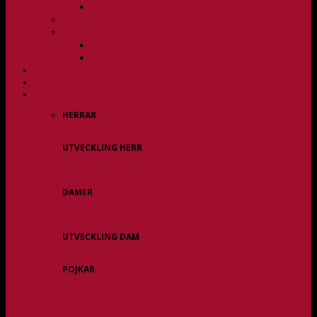
Övergångspolicy
Övergångspolicy
Organisation
Damsektionen
Herrsektionen
HERR
DAM
ALLA LAG
HERRAR
Allsvenskan
UTVECKLING HERR
Herr Div 3 / JAS
Herr USM
DAMER
Division 1 Region
Damveteraner
UTVECKLING DAM
Dam Div 2/JAS
POJKAR
P11
P12/P13
P14