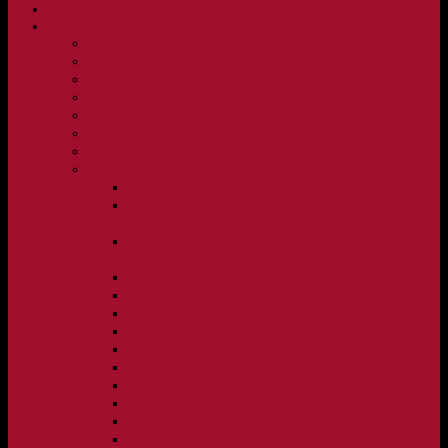
NYHETER
KLUBBEN
Vision och verksamhetsidé
Klubbpolicy och verksamhetsmanual
Medlems- och träningsavgifter
FBC Lerum in English
FBC Lerum i siffror
Föreningsshopen hos Innebandykungen
Sportrehab – vår partner för idrottsskador
Dokument
Ledarmanual FBC Lerum
Scheman för A-lags evenemang, Allsvenskan Herr,
Lerums Arena
Scheman för A-lags evenemang, Damer Division 1
Region, Lerums Arena
Caféinstruktion, Floorball Café Rydsberg
Caféinstruktion Lerums Arena
Instruktioner för sargvakter och maskotar
Matchklocka Rydsberg
Nya Torpskolan, ljudanläggning och matchklocka
Matchrutin barn- och ungdom
Manual, sekretariat för Blå nivå samt Ungdom C
Försäljningsaktiviteter
Idrottsförsäkring
Materialpolicy