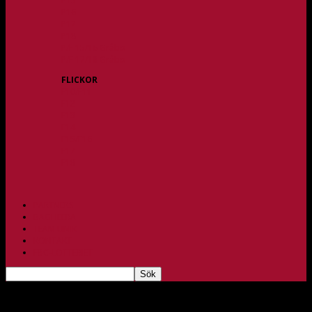
P15
P16
P17
P18
P/F 15/16 Gråbo
P/F 17/18 Gråbo
FLICKOR
F10/F11
F12
F13
F14
F15/F16
F17
F18
PARTNERS
BAGHEERA
TEAM UNIK
KONTAKT
FBC-LOTTERIET
Noah skriver A-lagskontrakt!