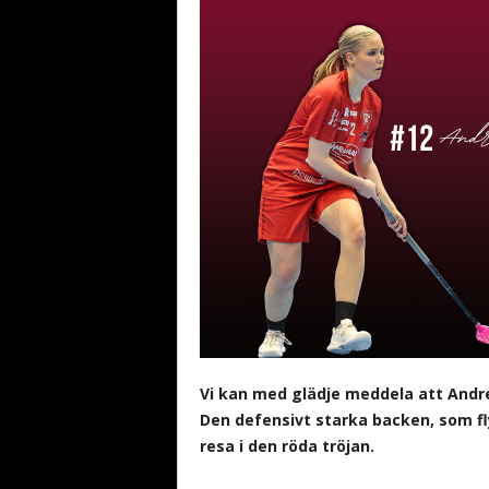
b
a
n
d
y
Vi kan med glädje meddela att Andre
Den defensivt starka backen, som fly
resa i den röda tröjan.