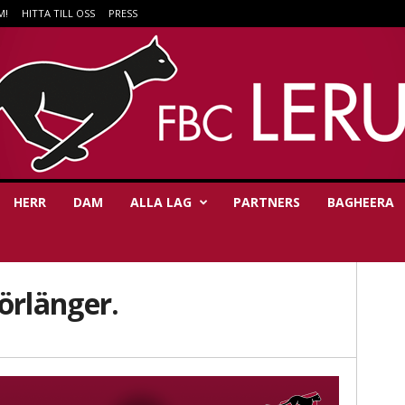
M!
HITTA TILL OSS
PRESS
HERR
DAM
ALLA LAG
PARTNERS
BAGHEERA
örlänger.