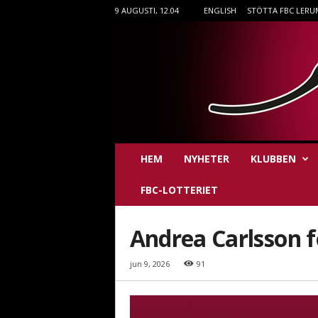
9 AUGUSTI, 12.04
ENGLISH
STÖTTA FBC LERU
F
HEM
NYHETER
KLUBBEN
B
C
FBC-LOTTERIET
L
e
r
Andrea Carlsson f
u
m
jun 9, 2026
91
i
n
n
e