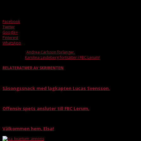
Vi ser fram emot att träffa dig i sommar!
Facebook
Twitter
Google+
Pinterest
WhatsApp
Förra artikeln
Andrea Carlsson förlänger.
Nästa artikel
Karolina Lindeberg fortsätter i FBC Lerum!
RELATERAT
MER AV SKRIBENTEN
Säsongssnack med lagkapten Lucas Svensson.
Offensiv spets ansluter till FBC Lerum.
Välkommen hem, Elsa!