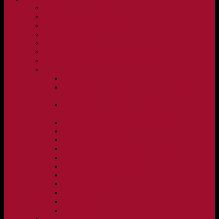
Vision och verksamhetsidé
Klubbpolicy och verksamhetsmanual
Medlems- och träningsavgifter
FBC Lerum in English
FBC Lerum i siffror
Föreningsshopen hos Innebandykungen
Sportrehab – vår partner för idrottsskador
Dokument
Ledarmanual FBC Lerum
Scheman för A-lags evenemang, Allsvenskan Herr,
Lerums Arena
Scheman för A-lags evenemang, Damer Division 1
Region, Lerums Arena
Caféinstruktion, Floorball Café Rydsberg
Caféinstruktion Lerums Arena
Instruktioner för sargvakter och maskotar
Matchklocka Rydsberg
Nya Torpskolan, ljudanläggning och matchklocka
Matchrutin barn- och ungdom
Manual, sekretariat för Blå nivå samt Ungdom C
Försäljningsaktiviteter
Idrottsförsäkring
Materialpolicy
Övergångspolicy