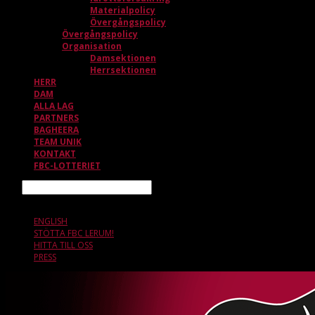
Materialpolicy
Övergångspolicy
Övergångspolicy
Organisation
Damsektionen
Herrsektionen
HERR
DAM
ALLA LAG
PARTNERS
BAGHEERA
TEAM UNIK
KONTAKT
FBC-LOTTERIET
Sök
9 AUGUSTI, 13.54
ENGLISH
STÖTTA FBC LERUM!
HITTA TILL OSS
PRESS