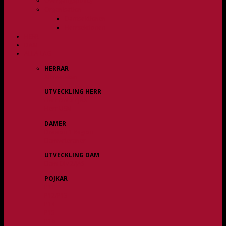
Övergångspolicy
Organisation
Damsektionen
Herrsektionen
HERR
DAM
ALLA LAG
HERRAR
Allsvenskan
UTVECKLING HERR
Herr Div 3 / JAS
Herr USM
DAMER
Division 1 Region
Damveteraner
UTVECKLING DAM
Dam Div 2/JAS
POJKAR
P11
P12/P13
P14
P15
P16