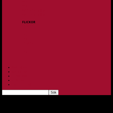
P17
P18
P/F 15/16 Gråbo
P/F 17/18 Gråbo
FLICKOR
F10/F11
F12
F13
F14
F15/F16
F17
F18
PARTNERS
BAGHEERA
TEAM UNIK
KONTAKT
FBC-LOTTERIET
Anmälan till FBC Lerums Summer Camp 2026 är
öppen.