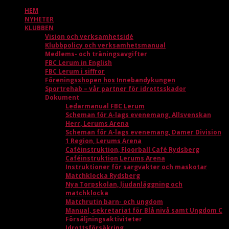
HEM
NYHETER
KLUBBEN
Vision och verksamhetsidé
Klubbpolicy och verksamhetsmanual
Medlems- och träningsavgifter
FBC Lerum in English
FBC Lerum i siffror
Föreningsshopen hos Innebandykungen
Sportrehab – vår partner för idrottsskador
Dokument
Ledarmanual FBC Lerum
Scheman för A-lags evenemang, Allsvenskan
Herr, Lerums Arena
Scheman för A-lags evenemang, Damer Division
1 Region, Lerums Arena
Caféinstruktion, Floorball Café Rydsberg
Caféinstruktion Lerums Arena
Instruktioner för sargvakter och maskotar
Matchklocka Rydsberg
Nya Torpskolan, ljudanläggning och
matchklocka
Matchrutin barn- och ungdom
Manual, sekretariat för Blå nivå samt Ungdom C
Försäljningsaktiviteter
Idrottsförsäkring