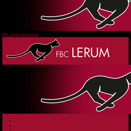
FBC Lerum innebandy
HEM
NYHETER
KLUBBEN