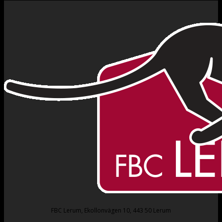
FBC Lerum, Ekollonvägen 10, 443 50 Lerum