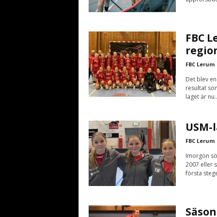
FBC L
region
FBC Lerum
Det blev en
resultat so
laget är nu..
USM-l
FBC Lerum
Imorgon sön
2007 eller 
första ste
Säson