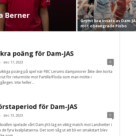
a Berner
Grymt bra insats av Dam-JA
mot obesegrade Pixbo
äkra poäng för Dam-JAS
0
-
dec 17, 2023
 viktiga poäng på spel när FBC Lerums damjuniorer åkte den korta
rut för returmöte mot Partille/Floda som man mötte i
ngen. Inte heller...
förstaperiod för Dam-JAS
0
-
dec 13, 2023
vällen spelade vårt Dam-JAS-lag en viktig match mot Landvetter i
e fyra kvalplatserna. Det som såg ut att bli en smakstart blev
ke som...