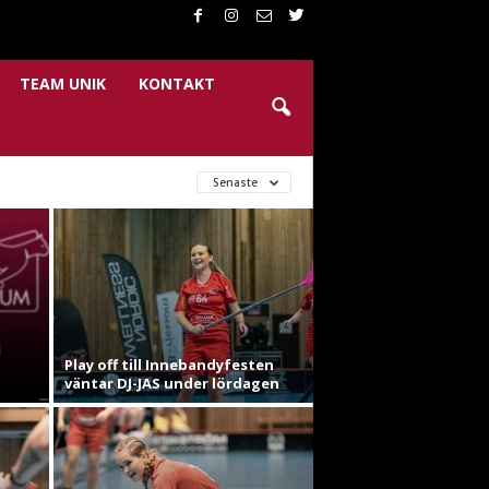
TEAM UNIK
KONTAKT
Senaste
Play off till Innebandyfesten
väntar DJ-JAS under lördagen