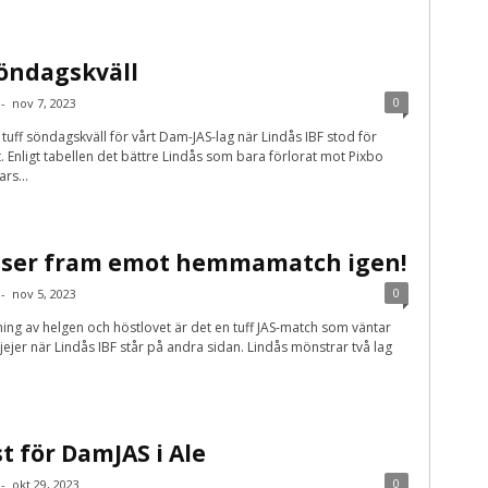
söndagskväll
0
-
nov 7, 2023
 tuff söndagskväll för vårt Dam-JAS-lag när Lindås IBF stod för
 Enligt tabellen det bättre Lindås som bara förlorat mot Pixbo
ars...
 ser fram emot hemmamatch igen!
0
-
nov 5, 2023
ing av helgen och höstlovet är det en tuff JAS-match som väntar
tjejer när Lindås IBF står på andra sidan. Lindås mönstrar två lag
t för DamJAS i Ale
0
-
okt 29, 2023