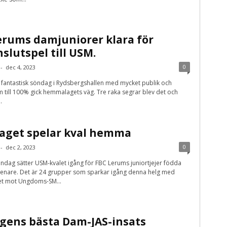
erums damjuniorer klara för
slutspel till USM.
0
-
dec 4, 2023
 fantastisk söndag i Rydsbergshallen med mycket publik och
m till 100% gick hemmalagets väg. Tre raka segrar blev det och
.
aget spelar kval hemma
0
-
dec 2, 2023
dag sätter USM-kvalet igång för FBC Lerums juniortjejer födda
senare. Det är 24 grupper som sparkar igång denna helg med
get mot Ungdoms-SM...
gens bästa Dam-JAS-insats