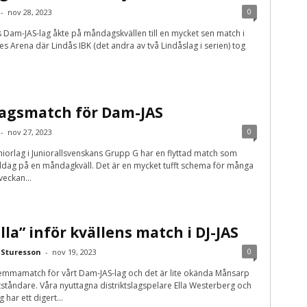
0
-
nov 28, 2023
Dam-JAS-lag åkte på måndagskvällen till en mycket sen match i
s Arena där Lindås IBK (det andra av två Lindåslag i serien) tog
gsmatch för Dam-JAS
0
-
nov 27, 2023
iorlag i Juniorallsvenskans Grupp G har en flyttad match som
ldag på en måndagkväll. Det är en mycket tufft schema för många
eckan...
lla” inför kvällens match i DJ-JAS
0
 Sturesson
-
nov 19, 2023
hemmamatch för vårt Dam-JAS-lag och det är lite okända Månsarp
tåndare. Våra nyuttagna distriktslagspelare Ella Westerberg och
har ett digert...