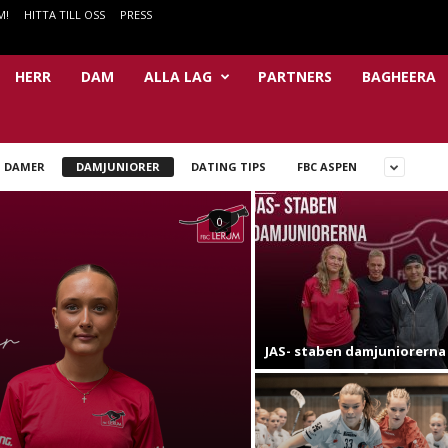
M!
HITTA TILL OSS
PRESS
HERR
DAM
ALLA LAG
PARTNERS
BAGHEERA
DAMER
DAMJUNIORER
DATING TIPS
FBC ASPEN
0
JAS- staben damjuniorerna