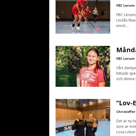
FBC Lerum
FBC Lerums 
Lindås Wave
emot....
Månda
FBC Lerum
Vårt damjun
hittade spe
och denna v
”Lov-E
Christoffer
Det är ny 
som är mots
Lova Löberg 