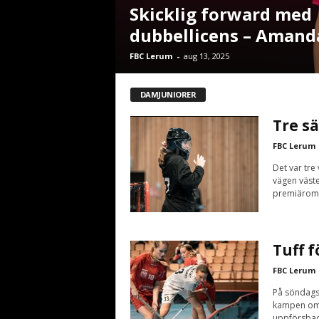
Skicklig forward med
dubbellicens – Amand
FBC Lerum
-
aug 13, 2025
DAMJUNIORER
Tre s
FBC Lerum
Det var tre
vägen väste
premiäromgå
Tuff 
FBC Lerum
På söndagsk
kampen om d
uppförsbac