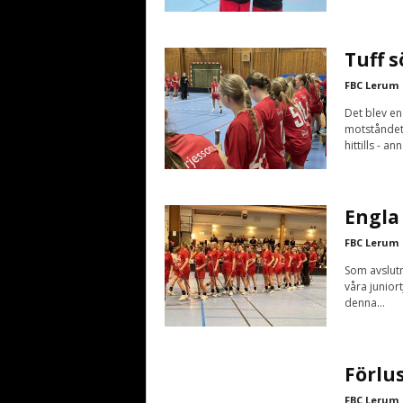
Tuff 
FBC Lerum
Det blev en
motståndet.
hittills - ann
Engla
FBC Lerum
Som avslutn
våra junior
denna...
Förlus
FBC Lerum