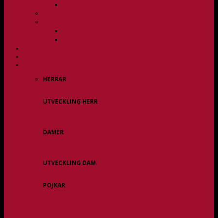
Övergångspolicy
Övergångspolicy
Organisation
Damsektionen
Herrsektionen
HERR
DAM
ALLA LAG
HERRAR
Allsvenskan
UTVECKLING HERR
Herr Div 3 / JAS
Herr USM
DAMER
Division 1 Region
Damveteraner
UTVECKLING DAM
Dam Div 2/JAS
POJKAR
P11
P12/P13
P14