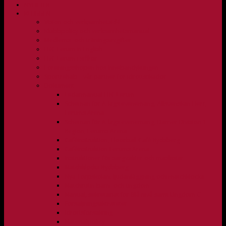
NYHETER
KLUBBEN
Vision och verksamhetsidé
Klubbpolicy och verksamhetsmanual
Medlems- och träningsavgifter
FBC Lerum in English
FBC Lerum i siffror
Föreningsshopen hos Innebandykungen
Sportrehab – vår partner för idrottsskador
Dokument
Ledarmanual FBC Lerum
Scheman för A-lags evenemang, Allsvenskan Herr,
Lerums Arena
Scheman för A-lags evenemang, Damer Division 1
Region, Lerums Arena
Caféinstruktion, Floorball Café Rydsberg
Caféinstruktion Lerums Arena
Instruktioner för sargvakter och maskotar
Matchklocka Rydsberg
Nya Torpskolan, ljudanläggning och matchklocka
Matchrutin barn- och ungdom
Manual, sekretariat för Blå nivå samt Ungdom C
Försäljningsaktiviteter
Idrottsförsäkring
Materialpolicy