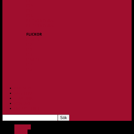
P15
P16
P17
P18
P/F 15/16 Gråbo
P/F 17/18 Gråbo
FLICKOR
F10/F11
F12
F13
F14
F15/F16
F17
F18
PARTNERS
BAGHEERA
TEAM UNIK
KONTAKT
FBC-LOTTERIET
Bagheera
Barnlag