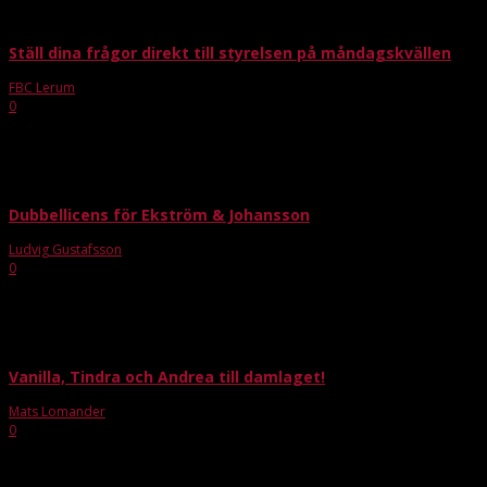
Ställ dina frågor direkt till styrelsen på måndagskvällen
FBC Lerum
-
sep 21, 2015
0
I kväll måndag 21 september är det styrelsemöte i Rydsbergshallen och
styrelsen bjuder före mötet i vanlig ordning på drop in-fika. Du är
välkommen mellan 18.00 och 18.30 – och...
Dubbellicens för Ekström & Johansson
Ludvig Gustafsson
-
apr 23, 2020
0
Noah Johansson och Joel Ekström kommer regelbundet att träna med
Mullsjö AIS för att fortsätta sin egen utveckling samtidigt som de bidra till
FBC Lerums utveckling. -...
Vanilla, Tindra och Andrea till damlaget!
Mats Lomander
-
jun 30, 2021
0
Mycket glädjande kan vi prestera ytterligare nyförvärv till damtruppen. Det
är en stark trio som i mångt och mycket gör truppen komplett sett till antalet
spelare samt...