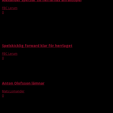
FBC Lerum
-
maj 29, 2015
0
Löpsedel
Till stora bilden
Spelskicklig forward klar för herrlaget
FBC Lerum
-
aug 31, 2015
0
Så var den sista pusselbiten i det allsvenska trupp-pusslet lagd. Den tekniske
forwarden Niclas Skoglund har signerat ett tvåårskontrakt och den Borås-
sonen är redan en viktig del av laget. Sportchef...
Anton Olofsson lämnar
Mats Lomander
-
mar 30, 2016
0
Anton Olofsson har meddelat föreningen att han inte förlänger sitt avtal
med FBC Lerum. -Vi tackar Anton för hans insatser både som spelare och
ungdomstränare och önskar honom lycka till...