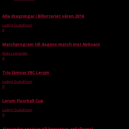
Alla dragningar i Billotteriet våren 2016
Ludvig Gustafsson
-
feb 22, 2016
0
Matchprogram till dagens match mot Nykvarn
Mats Lomander
-
mar 12, 2016
0
Trio lämnar FBC Lerum
Ludvig Gustafsson
-
mar 8, 2022
0
Lerum Floorball Cup
Ludvig Gustafsson
-
jun 4, 2020
0
Alexander spetsar till herrarnas anfallsspel