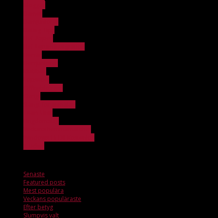
Bloggar
Damer
Damjuniorer
Dating Tips
FBC Aspen
FBC Lerum Integration
Herrar
Herrjuniorer
Klubben
Löpsedel
Officebloggen
Övrigt
Stängt för anmälan
Team Unik
Ungdomslag
Veckans hemmamatcher
Windows 11 Dll Kostenlos
X_ticker
Mest populära
Senaste
Featured posts
Mest populära
Veckans populäraste
Efter betyg
Slumpvis valt