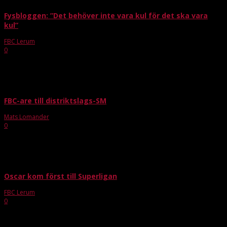
Fysbloggen: ”Det behöver inte vara kul för det ska vara
kul”
FBC Lerum
-
jun 25, 2015
0
Måndag 6 juli ”Det behöver inte vara kul för det ska vara kul” En oneliner från
en tränare i kampsport, alldeles tydligt en människa som förstår sig på
sakernas ordning. Det finns...
FBC-are till distriktslags-SM
Mats Lomander
-
jan 4, 2016
0
Idag börjar äventyret för fyra av våra 16-åringar i distriktslags-SM som
spelas i Linköping. Det är Erik Ström, William Öberg-Lillienberg och Sandra
Hawerman som försvarar FBC Lerums färger i Göteborg fr...
Oscar kom först till Superligan
FBC Lerum
-
apr 17, 2015
0
Nu är det klart att vår långe och bollsäkre back Oscar Eriksson Elfsberg
lämnar FBC Lerum för SSL-klubben Warberg IC. Oscar inledde i klubben som
sjuåring och har tillbringat...