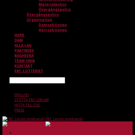
Materialpolicy
Övergångspolicy
Övergångspolicy
Organisation
Damsektionen
Herrsektionen
HERR
DAM
ALLA LAG
PARTNERS
BAGHEERA
TEAM UNIK
KONTAKT
FBC-LOTTERIET
Sök
8 AUGUSTI, 08.01
ENGLISH
STÖTTA FBC LERUM!
HITTA TILL OSS
PRESS
FBC Lerum innebandy
HEM