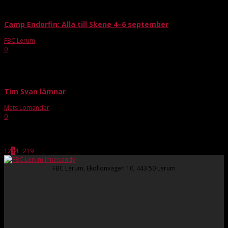
Camp Endorfin: Alla till Skene 4–6 september
FBC Lerum
-
mar 5, 2015
0
Nu är det äntligen helt klart att det blir ett träningsläger med kickoff i Marks
Kommun även i år. Det har blivit en tradition att hela klubben åker till...
Tim Svan lämnar
Mats Lomander
-
apr 13, 2020
0
Efter att ha spelat hela karriären i moderklubben med ett SM-guld och
Allsvenskt avancemang som krona på verket har nu Tim Svan valt att gå
vidare. Tim...
1
2
3
4
...
219
Sida 3 av 219
FBC Lerum, Ekollonvägen 10, 443 50 Lerum