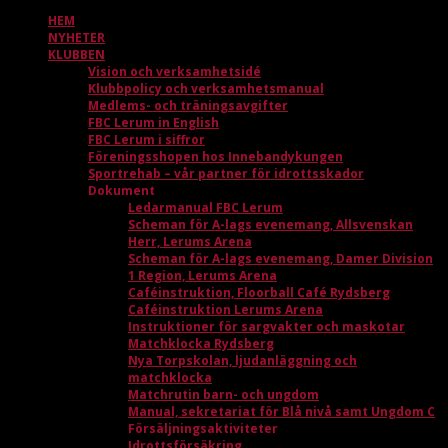
HEM
NYHETER
KLUBBEN
Vision och verksamhetsidé
Klubbpolicy och verksamhetsmanual
Medlems- och träningsavgifter
FBC Lerum in English
FBC Lerum i siffror
Föreningsshopen hos Innebandykungen
Sportrehab – vår partner för idrottsskador
Dokument
Ledarmanual FBC Lerum
Scheman för A-lags evenemang, Allsvenskan
Herr, Lerums Arena
Scheman för A-lags evenemang, Damer Division
1 Region, Lerums Arena
Caféinstruktion, Floorball Café Rydsberg
Caféinstruktion Lerums Arena
Instruktioner för sargvakter och maskotar
Matchklocka Rydsberg
Nya Torpskolan, ljudanläggning och
matchklocka
Matchrutin barn- och ungdom
Manual, sekretariat för Blå nivå samt Ungdom C
Försäljningsaktiviteter
Idrottsförsäkring