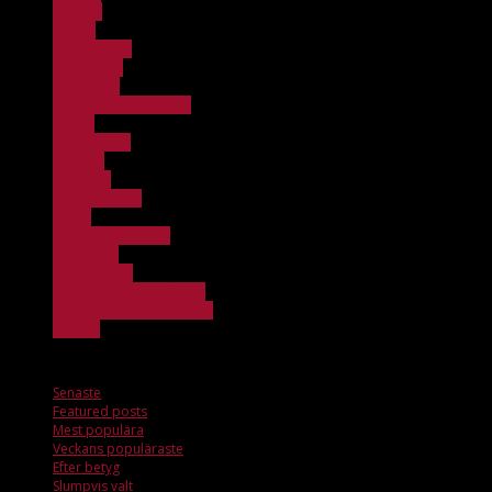
Bloggar
Damer
Damjuniorer
Dating Tips
FBC Aspen
FBC Lerum Integration
Herrar
Herrjuniorer
Klubben
Löpsedel
Officebloggen
Övrigt
Stängt för anmälan
Team Unik
Ungdomslag
Veckans hemmamatcher
Windows 11 Dll Kostenlos
X_ticker
Mest populära
Senaste
Featured posts
Mest populära
Veckans populäraste
Efter betyg
Slumpvis valt