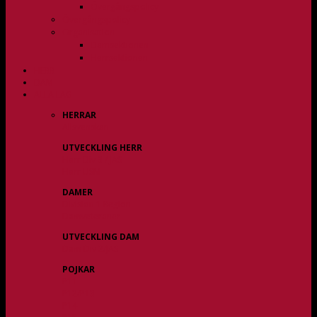
Övergångspolicy
Övergångspolicy
Organisation
Damsektionen
Herrsektionen
HERR
DAM
ALLA LAG
HERRAR
Allsvenskan
UTVECKLING HERR
Herr Div 3 / JAS
Herr USM
DAMER
Division 1 Region
Damveteraner
UTVECKLING DAM
Dam Div 2/JAS
POJKAR
P11
P12/P13
P14