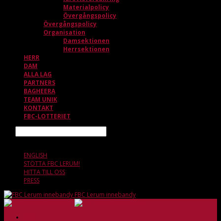
Materialpolicy
Övergångspolicy
Övergångspolicy
Organisation
Damsektionen
Herrsektionen
HERR
DAM
ALLA LAG
PARTNERS
BAGHEERA
TEAM UNIK
KONTAKT
FBC-LOTTERIET
Sök
9 AUGUSTI, 00.58
ENGLISH
STÖTTA FBC LERUM!
HITTA TILL OSS
PRESS
FBC Lerum innebandy
HEM