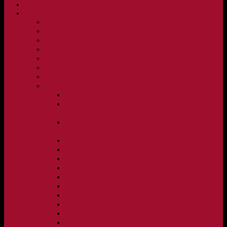
NYHETER
KLUBBEN
Vision och verksamhetsidé
Klubbpolicy och verksamhetsmanual
Medlems- och träningsavgifter
FBC Lerum in English
FBC Lerum i siffror
Föreningsshopen hos Innebandykungen
Sportrehab – vår partner för idrottsskador
Dokument
Ledarmanual FBC Lerum
Scheman för A-lags evenemang, Allsvenskan Herr,
Lerums Arena
Scheman för A-lags evenemang, Damer Division 1
Region, Lerums Arena
Caféinstruktion, Floorball Café Rydsberg
Caféinstruktion Lerums Arena
Instruktioner för sargvakter och maskotar
Matchklocka Rydsberg
Nya Torpskolan, ljudanläggning och matchklocka
Matchrutin barn- och ungdom
Manual, sekretariat för Blå nivå samt Ungdom C
Försäljningsaktiviteter
Idrottsförsäkring
Materialpolicy