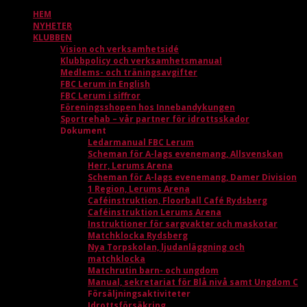
HEM
NYHETER
KLUBBEN
Vision och verksamhetsidé
Klubbpolicy och verksamhetsmanual
Medlems- och träningsavgifter
FBC Lerum in English
FBC Lerum i siffror
Föreningsshopen hos Innebandykungen
Sportrehab – vår partner för idrottsskador
Dokument
Ledarmanual FBC Lerum
Scheman för A-lags evenemang, Allsvenskan
Herr, Lerums Arena
Scheman för A-lags evenemang, Damer Division
1 Region, Lerums Arena
Caféinstruktion, Floorball Café Rydsberg
Caféinstruktion Lerums Arena
Instruktioner för sargvakter och maskotar
Matchklocka Rydsberg
Nya Torpskolan, ljudanläggning och
matchklocka
Matchrutin barn- och ungdom
Manual, sekretariat för Blå nivå samt Ungdom C
Försäljningsaktiviteter
Idrottsförsäkring