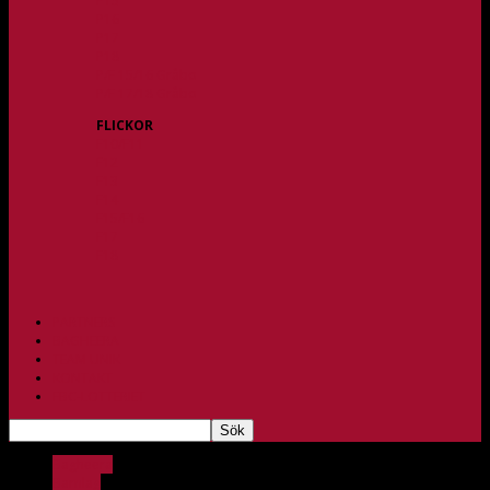
P15
P16
P17
P18
P/F 15/16 Gråbo
P/F 17/18 Gråbo
FLICKOR
F10/F11
F12
F13
F14
F15/F16
F17
F18
PARTNERS
BAGHEERA
TEAM UNIK
KONTAKT
FBC-LOTTERIET
Bagheera
Barnlag