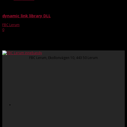
dynamic link library DLL
FBC Lerum
-
sep 22, 2022
0
Windows 11 Dll Kostenlos
FBC Lerum, Ekollonvägen 10, 443 50 Lerum