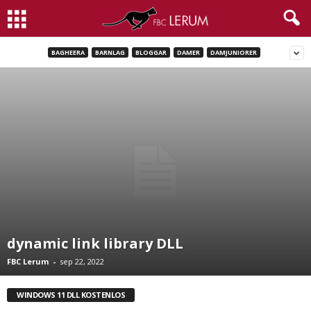
BAGHEERA
BARNLAG
BLOGGAR
DAMER
DAMJUNIORER
dynamic link library DLL
FBC Lerum
-
sep 22, 2022
WINDOWS 11 DLL KOSTENLOS