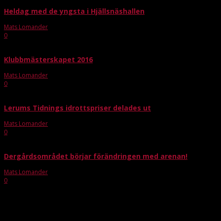
Heldag med de yngsta i Hjällsnäshallen
Mats Lomander
-
nov 16, 2015
0
Klubbmästerskapet 2016
Mats Lomander
-
maj 15, 2016
0
Lerums Tidnings idrottspriser delades ut
Mats Lomander
-
nov 25, 2015
0
Dergårdsområdet börjar förändringen med arenan!
Mats Lomander
-
sep 15, 2016
0
Bagheera