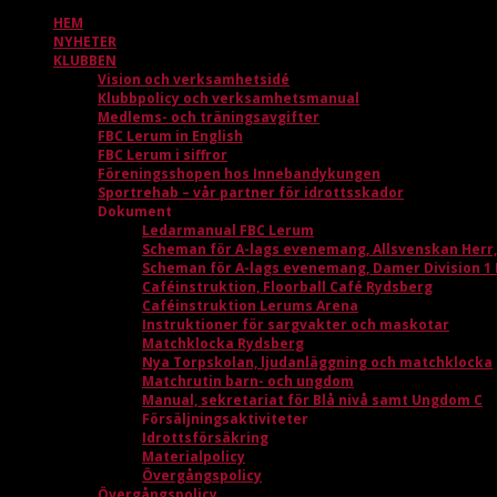
HEM
NYHETER
KLUBBEN
Vision och verksamhetsidé
Klubbpolicy och verksamhetsmanual
Medlems- och träningsavgifter
FBC Lerum in English
FBC Lerum i siffror
Föreningsshopen hos Innebandykungen
Sportrehab – vår partner för idrottsskador
Dokument
Ledarmanual FBC Lerum
Scheman för A-lags evenemang, Allsvenskan Herr
Scheman för A-lags evenemang, Damer Division 1
Caféinstruktion, Floorball Café Rydsberg
Caféinstruktion Lerums Arena
Instruktioner för sargvakter och maskotar
Matchklocka Rydsberg
Nya Torpskolan, ljudanläggning och matchklocka
Matchrutin barn- och ungdom
Manual, sekretariat för Blå nivå samt Ungdom C
Försäljningsaktiviteter
Idrottsförsäkring
Materialpolicy
Övergångspolicy
Övergångspolicy