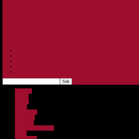
F10/F11
F12
F13
F14
F15/F16
F17
F18
PARTNERS
BAGHEERA
TEAM UNIK
KONTAKT
FBC-LOTTERIET
Bagheera
Barnlag
Bloggar
Damer
Damjuniorer
Dating Tips
FBC Aspen
FBC Lerum Integration
Herrar
Herrjuniorer