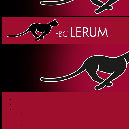
HEM
NYHETER
KLUBBEN
Vision och verksamhetsidé
Klubbpolicy och verksamhetsmanual
Medlems- och träningsavgifter