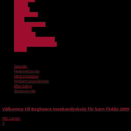
Klubben
Löpsedel
Officebloggen
Övrigt
Stängt för anmälan
Team Unik
Ungdomslag
Veckans hemmamatcher
Windows 11 Dll Kostenlos
X_ticker
Mest populära
Senaste
Featured posts
Mest populära
Veckans populäraste
Efter betyg
Slumpvis valt
Välkomna till Bagheera Innebandyskola för barn födda 2009
FBC Lerum
-
jun 1, 2015
0