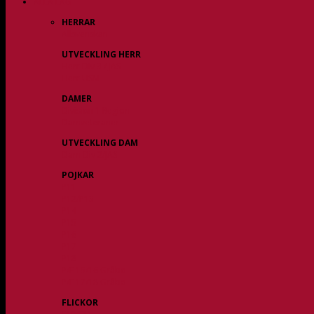
ALLA LAG
HERRAR
Allsvenskan
UTVECKLING HERR
Herr Div 3 / JAS
Herr USM
DAMER
Division 1 Region
Damveteraner
UTVECKLING DAM
Dam Div 2/JAS
POJKAR
P11
P12/P13
P14
P15
P16
P17
P18
P/F 15/16 Gråbo
P/F 17/18 Gråbo
FLICKOR