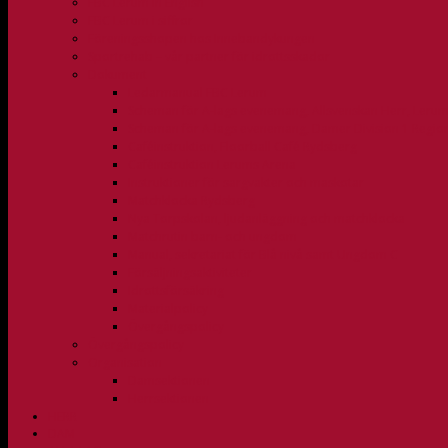
FBC Lerum in English
FBC Lerum i siffror
Föreningsshopen hos Innebandykungen
Sportrehab – vår partner för idrottsskador
Dokument
Ledarmanual FBC Lerum
Scheman för A-lags evenemang, Allsvenskan Herr, Leru
Scheman för A-lags evenemang, Damer Division 1 Regio
Caféinstruktion, Floorball Café Rydsberg
Caféinstruktion Lerums Arena
Instruktioner för sargvakter och maskotar
Matchklocka Rydsberg
Nya Torpskolan, ljudanläggning och matchklocka
Matchrutin barn- och ungdom
Manual, sekretariat för Blå nivå samt Ungdom C
Försäljningsaktiviteter
Idrottsförsäkring
Materialpolicy
Övergångspolicy
Övergångspolicy
Organisation
Damsektionen
Herrsektionen
HERR
DAM