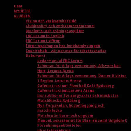
HEM
NYHETER
KLUBBEN
Vision och verksamhetsidé
Klubbpolicy och verksamhetsmanual
Medlems- och träningsavgifter
FBC Lerum in English
FBC Lerum i siffror
Föreningsshopen hos Innebandykungen
Sportrehab – vår partner för idrottsskador
Dokument
Ledarmanual FBC Lerum
Scheman för A-lags evenemang, Allsvenskan
Herr, Lerums Arena
Scheman för A-lags evenemang, Damer Division
1 Region, Lerums Arena
Caféinstruktion, Floorball Café Rydsberg
Caféinstruktion Lerums Arena
Instruktioner för sargvakter och maskotar
Matchklocka Rydsberg
Nya Torpskolan, ljudanläggning och
matchklocka
Matchrutin barn- och ungdom
Manual, sekretariat för Blå nivå samt Ungdom C
Försäljningsaktiviteter
Idrottsförsäkring