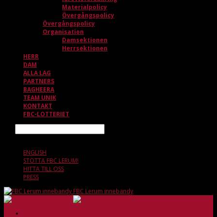
Materialpolicy
Övergångspolicy
Övergångspolicy
Organisation
Damsektionen
Herrsektionen
HERR
DAM
ALLA LAG
PARTNERS
BAGHEERA
TEAM UNIK
KONTAKT
FBC-LOTTERIET
Sök
9 AUGUSTI, 17.17
ENGLISH
STÖTTA FBC LERUM!
HITTA TILL OSS
PRESS
FBC Lerum innebandy
HEM