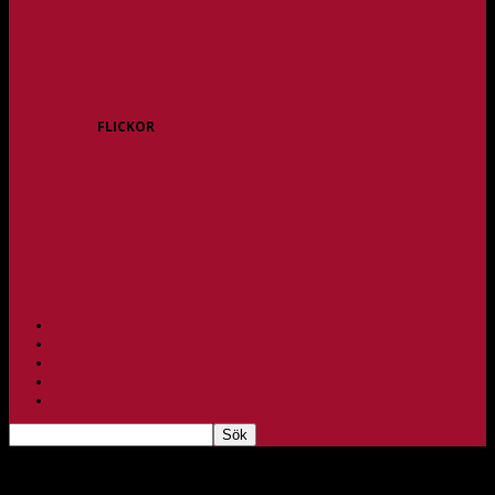
P15
P16
P17
P18
P/F 15/16 Gråbo
P/F 17/18 Gråbo
FLICKOR
F10/F11
F12
F13
F14
F15/F16
F17
F18
PARTNERS
BAGHEERA
TEAM UNIK
KONTAKT
FBC-LOTTERIET
ANMÄLAN SUMMERCAMP 2017