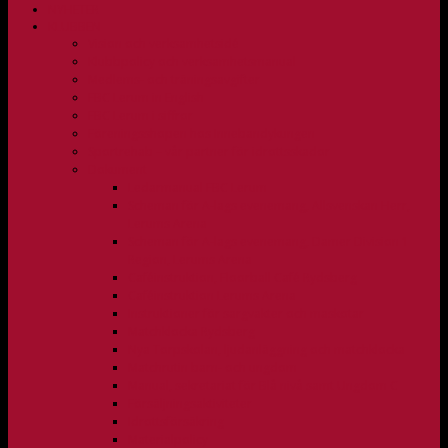
NYHETER
KLUBBEN
Vision och verksamhetsidé
Klubbpolicy och verksamhetsmanual
Medlems- och träningsavgifter
FBC Lerum in English
FBC Lerum i siffror
Föreningsshopen hos Innebandykungen
Sportrehab – vår partner för idrottsskador
Dokument
Ledarmanual FBC Lerum
Scheman för A-lags evenemang, Allsvenskan Herr,
Lerums Arena
Scheman för A-lags evenemang, Damer Division 1
Region, Lerums Arena
Caféinstruktion, Floorball Café Rydsberg
Caféinstruktion Lerums Arena
Instruktioner för sargvakter och maskotar
Matchklocka Rydsberg
Nya Torpskolan, ljudanläggning och matchklocka
Matchrutin barn- och ungdom
Manual, sekretariat för Blå nivå samt Ungdom C
Försäljningsaktiviteter
Idrottsförsäkring
Materialpolicy