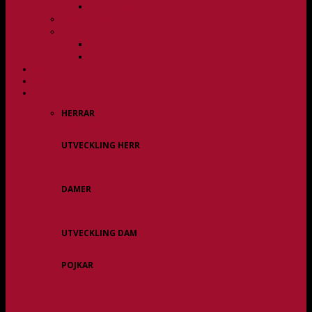
Övergångspolicy
Övergångspolicy
Organisation
Damsektionen
Herrsektionen
HERR
DAM
ALLA LAG
HERRAR
Allsvenskan
UTVECKLING HERR
Herr Div 3 / JAS
Herr USM
DAMER
Division 1 Region
Damveteraner
UTVECKLING DAM
Dam Div 2/JAS
POJKAR
P11
P12/P13
P14