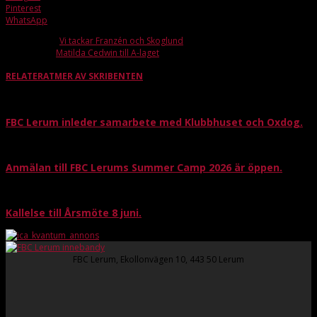
Pinterest
WhatsApp
Förra artikeln
Vi tackar Franzén och Skoglund
Nästa artikel
Matilda Cedwin till A-laget
RELATERAT
MER AV SKRIBENTEN
FBC Lerum inleder samarbete med Klubbhuset och Oxdog.
Anmälan till FBC Lerums Summer Camp 2026 är öppen.
Kallelse till Årsmöte 8 juni.
FBC Lerum, Ekollonvägen 10, 443 50 Lerum