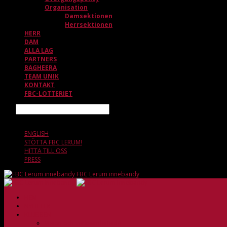
Organisation
Damsektionen
Herrsektionen
HERR
DAM
ALLA LAG
PARTNERS
BAGHEERA
TEAM UNIK
KONTAKT
FBC-LOTTERIET
Sök
8 AUGUSTI, 17.39
ENGLISH
STÖTTA FBC LERUM!
HITTA TILL OSS
PRESS
FBC Lerum innebandy
HEM
NYHETER
KLUBBEN
Vision och verksamhetsidé