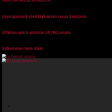
Säsongssnack med lagkapten Lucas Svensson.
Offensiv spets ansluter till FBC Lerum.
Välkommen hem, Elsa!