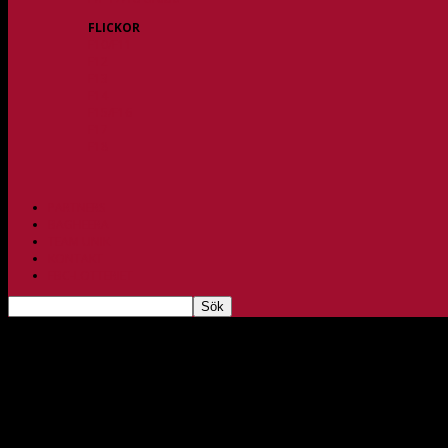
FLICKOR
F10/F11
F12
F13
F14
F15/F16
F17
F18
PARTNERS
BAGHEERA
TEAM UNIK
KONTAKT
FBC-LOTTERIET
Team Uniks första bortamatch
dec 13, 2022
630
Foto: