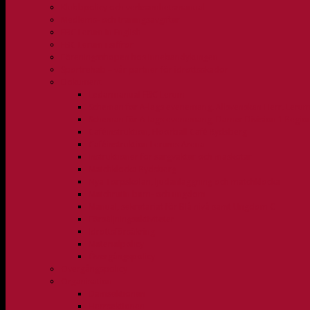
Klubbpolicy och verksamhetsmanual
Medlems- och träningsavgifter
FBC Lerum in English
FBC Lerum i siffror
Föreningsshopen hos Innebandykungen
Sportrehab – vår partner för idrottsskador
Dokument
Ledarmanual FBC Lerum
Scheman för A-lags evenemang, Allsvenskan Herr, Leru
Scheman för A-lags evenemang, Damer Division 1 Regio
Caféinstruktion, Floorball Café Rydsberg
Caféinstruktion Lerums Arena
Instruktioner för sargvakter och maskotar
Matchklocka Rydsberg
Nya Torpskolan, ljudanläggning och matchklocka
Matchrutin barn- och ungdom
Manual, sekretariat för Blå nivå samt Ungdom C
Försäljningsaktiviteter
Idrottsförsäkring
Materialpolicy
Övergångspolicy
Övergångspolicy
Organisation
Damsektionen
Herrsektionen