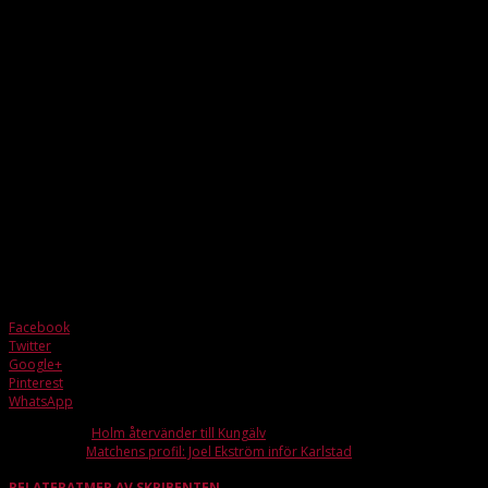
I söndags väntade FBC Lerums Team Uniks historiskt första bortama
Efter en tidig samlingstid för avresa, så fick gänget en bra resa till Vårgård
Via bra spel så hade Lerum ledningen fram till slutskedet av matchen, men v
Efteråt så bjöds det på fika och härliga samtal om alla mål och händelser un
Underbart med glädje och fina utbyten. Vi ser fram emot att få se Team Unik
Facebook
Twitter
Google+
Pinterest
WhatsApp
Förra artikeln
Holm återvänder till Kungälv
Nästa artikel
Matchens profil: Joel Ekström inför Karlstad
RELATERAT
MER AV SKRIBENTEN