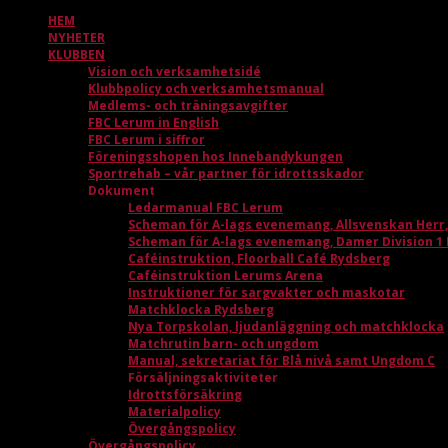
HEM
NYHETER
KLUBBEN
Vision och verksamhetsidé
Klubbpolicy och verksamhetsmanual
Medlems- och träningsavgifter
FBC Lerum in English
FBC Lerum i siffror
Föreningsshopen hos Innebandykungen
Sportrehab – vår partner för idrottsskador
Dokument
Ledarmanual FBC Lerum
Scheman för A-lags evenemang, Allsvenskan Herr
Scheman för A-lags evenemang, Damer Division 1
Caféinstruktion, Floorball Café Rydsberg
Caféinstruktion Lerums Arena
Instruktioner för sargvakter och maskotar
Matchklocka Rydsberg
Nya Torpskolan, ljudanläggning och matchklocka
Matchrutin barn- och ungdom
Manual, sekretariat för Blå nivå samt Ungdom C
Försäljningsaktiviteter
Idrottsförsäkring
Materialpolicy
Övergångspolicy
Övergångspolicy