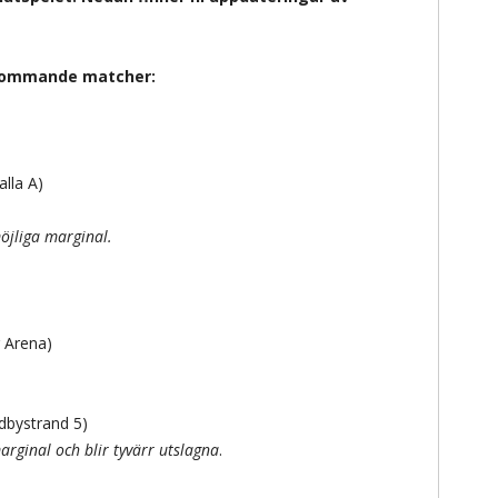
 kommande matcher:
lla A)
öjliga marginal.
 Arena)
dbystrand 5)
rginal och blir tyvärr utslagna
.