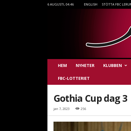
6 AUGUSTI, 04.46
ENGLISH
STÖTTA FBC LERU
F
HEM
NYHETER
KLUBBEN
B
C
FBC-LOTTERIET
L
e
r
Gothia Cup dag 3
u
m
jan 7, 2023
256
i
n
n
e