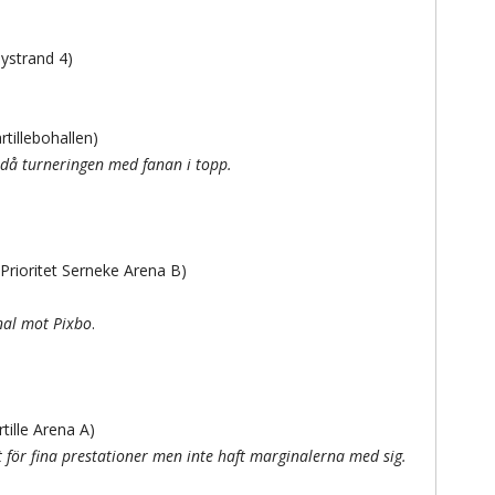
ystrand 4)
tillebohallen)
då turneringen med fanan i topp.
rioritet Serneke Arena B)
inal mot Pixbo
.
ille Arena A)
t för fina prestationer men inte haft marginalerna med sig.