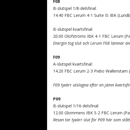
F08
B-slutspel 1/8-delsfinal:
14.40 FBC Lerum 4-1 Surte IS IBK (Lundb
B-slutspel kvartsfinal:
20.00 Olofströms IBK 4-1 FBC Lerum (Par
Energin tog slut och Lerum F08 lämnar än
F09
A-slutspel kvartsfinal:
14.20 FBC Lerum 2-3 Pixbo Wallenstam (P
F09 tyvärr utslagna efter en jämn kvartsf
P09
B-slutspel 1/16-delsfinal:
12.00 Glommens IBK 5-2 FBC Lerum (Part
Resan tar tyvärr slut för P09 här som ståt