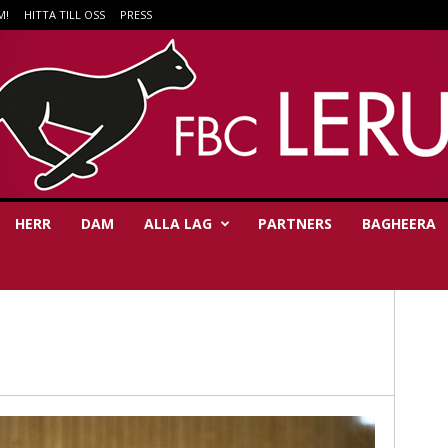
M!
HITTA TILL OSS
PRESS
HERR
DAM
ALLA LAG
PARTNERS
BAGHEERA