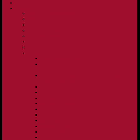
NYHETER
KLUBBEN
Vision och verksamhetsidé
Klubbpolicy och verksamhetsmanual
Medlems- och träningsavgifter
FBC Lerum in English
FBC Lerum i siffror
Föreningsshopen hos Innebandykungen
Sportrehab – vår partner för idrottsskador
Dokument
Ledarmanual FBC Lerum
Scheman för A-lags evenemang, Allsvenskan Herr,
Lerums Arena
Scheman för A-lags evenemang, Damer Division 1
Region, Lerums Arena
Caféinstruktion, Floorball Café Rydsberg
Caféinstruktion Lerums Arena
Instruktioner för sargvakter och maskotar
Matchklocka Rydsberg
Nya Torpskolan, ljudanläggning och matchklocka
Matchrutin barn- och ungdom
Manual, sekretariat för Blå nivå samt Ungdom C
Försäljningsaktiviteter
Idrottsförsäkring
Materialpolicy