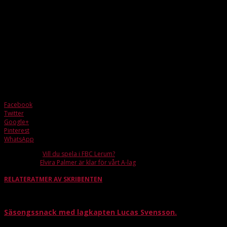
fick alla bitar att falla på plats. Ebba är en bolltrygg och spelskicklig center och
med sitt fina fotarbete rör hon sig med lätthet över stora ytor. Hennes
bollbehandling är något utöver det vanliga vilket skapar tid och utrymme att
hantera press och ta bra beslut. Med en bra grundträningsperiod under våren
och sommaren blir hon ett starkt tillskott till vår trupp. Det är alltid lika roligt när
en spelare går hela vägen från Bagheera till A-laget. Det är ett kvittot på att Ebba
har fått en fin utbildning av sina tränare i F06, akademilaget och JAS som
tillsammans med en stark drivkraft tagit henne dit hon är idag. Vi säger varmt
välkommen till A-laget och ser fram emot en rolig säsong tillsammans.
”
Facebook
Twitter
Google+
Pinterest
WhatsApp
Förra artikeln
Vill du spela i FBC Lerum?
Nästa artikel
Elvira Palmer är klar för vårt A-lag
RELATERAT
MER AV SKRIBENTEN
Säsongssnack med lagkapten Lucas Svensson.