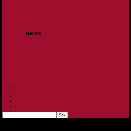
P15
P16
P17
P18
P/F 15/16 Gråbo
P/F 17/18 Gråbo
FLICKOR
F10/F11
F12
F13
F14
F15/F16
F17
F18
PARTNERS
BAGHEERA
TEAM UNIK
KONTAKT
FBC-LOTTERIET
Ebba Syrén är klar för A-laget