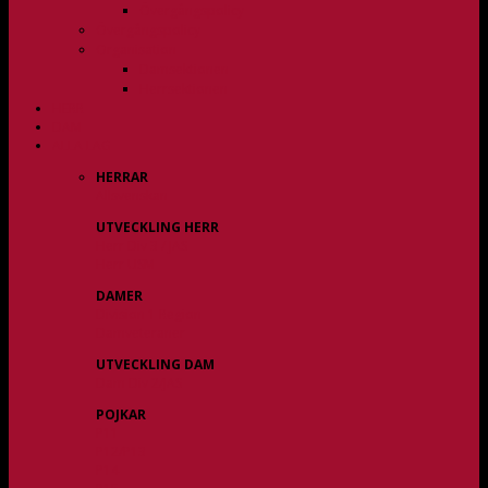
Övergångspolicy
Övergångspolicy
Organisation
Damsektionen
Herrsektionen
HERR
DAM
ALLA LAG
HERRAR
Allsvenskan
UTVECKLING HERR
Herr Div 3 / JAS
Herr USM
DAMER
Division 1 Region
Damveteraner
UTVECKLING DAM
Dam Div 2/JAS
POJKAR
P11
P12/P13
P14