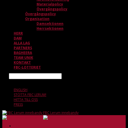
Materialpolicy
Övergångspolicy
Övergångspolicy
Organisation
Damsektionen
Herrsektionen
HERR
DAM
ALLA LAG
PARTNERS
BAGHEERA
TEAM UNIK
KONTAKT
FBC-LOTTERIET
Sök
9 AUGUSTI, 14.10
ENGLISH
STÖTTA FBC LERUM!
HITTA TILL OSS
PRESS
FBC Lerum innebandy
HEM