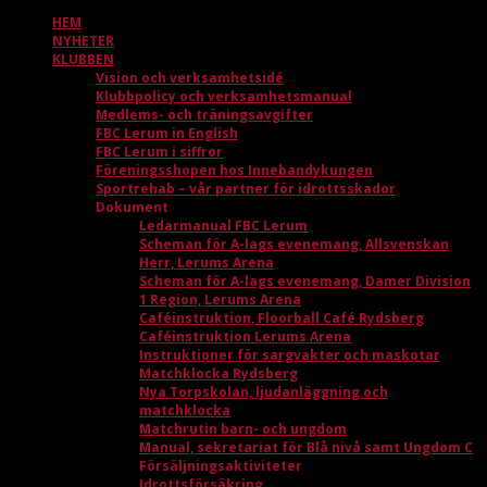
HEM
NYHETER
KLUBBEN
Vision och verksamhetsidé
Klubbpolicy och verksamhetsmanual
Medlems- och träningsavgifter
FBC Lerum in English
FBC Lerum i siffror
Föreningsshopen hos Innebandykungen
Sportrehab – vår partner för idrottsskador
Dokument
Ledarmanual FBC Lerum
Scheman för A-lags evenemang, Allsvenskan
Herr, Lerums Arena
Scheman för A-lags evenemang, Damer Division
1 Region, Lerums Arena
Caféinstruktion, Floorball Café Rydsberg
Caféinstruktion Lerums Arena
Instruktioner för sargvakter och maskotar
Matchklocka Rydsberg
Nya Torpskolan, ljudanläggning och
matchklocka
Matchrutin barn- och ungdom
Manual, sekretariat för Blå nivå samt Ungdom C
Försäljningsaktiviteter
Idrottsförsäkring