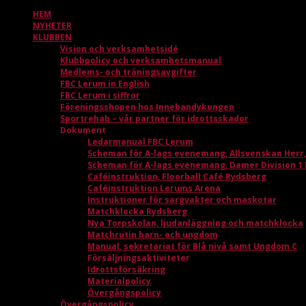
HEM
NYHETER
KLUBBEN
Vision och verksamhetsidé
Klubbpolicy och verksamhetsmanual
Medlems- och träningsavgifter
FBC Lerum in English
FBC Lerum i siffror
Föreningsshopen hos Innebandykungen
Sportrehab – vår partner för idrottsskador
Dokument
Ledarmanual FBC Lerum
Scheman för A-lags evenemang, Allsvenskan Herr
Scheman för A-lags evenemang, Damer Division 1
Caféinstruktion, Floorball Café Rydsberg
Caféinstruktion Lerums Arena
Instruktioner för sargvakter och maskotar
Matchklocka Rydsberg
Nya Torpskolan, ljudanläggning och matchklocka
Matchrutin barn- och ungdom
Manual, sekretariat för Blå nivå samt Ungdom C
Försäljningsaktiviteter
Idrottsförsäkring
Materialpolicy
Övergångspolicy
Övergångspolicy