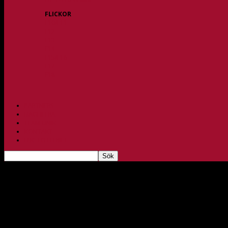
FLICKOR
F10/F11
F12
F13
F14
F15/F16
F17
F18
PARTNERS
BAGHEERA
TEAM UNIK
KONTAKT
FBC-LOTTERIET
Tim Sandbloms tankar inför Kalmarsund på hem
dec 1, 2023
308
Efter ett par veckor utan matcher på hemmaplan så är det återigen