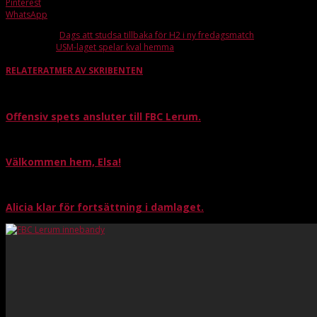
Pinterest
WhatsApp
Förra artikeln
Dags att studsa tillbaka för H2 i ny fredagsmatch
Nästa artikel
USM-laget spelar kval hemma
RELATERAT
MER AV SKRIBENTEN
Offensiv spets ansluter till FBC Lerum.
Välkommen hem, Elsa!
Alicia klar för fortsättning i damlaget.