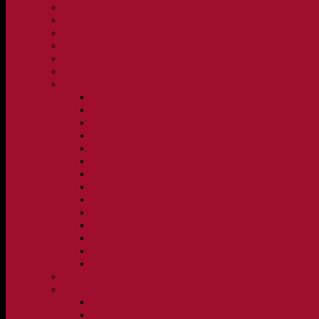
Klubbpolicy och verksamhetsmanual
Medlems- och träningsavgifter
FBC Lerum in English
FBC Lerum i siffror
Föreningsshopen hos Innebandykungen
Sportrehab – vår partner för idrottsskador
Dokument
Ledarmanual FBC Lerum
Scheman för A-lags evenemang, Allsvenskan Herr, Leru
Scheman för A-lags evenemang, Damer Division 1 Regio
Caféinstruktion, Floorball Café Rydsberg
Caféinstruktion Lerums Arena
Instruktioner för sargvakter och maskotar
Matchklocka Rydsberg
Nya Torpskolan, ljudanläggning och matchklocka
Matchrutin barn- och ungdom
Manual, sekretariat för Blå nivå samt Ungdom C
Försäljningsaktiviteter
Idrottsförsäkring
Materialpolicy
Övergångspolicy
Övergångspolicy
Organisation
Damsektionen
Herrsektionen