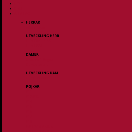
HERR
DAM
ALLA LAG
HERRAR
Allsvenskan
UTVECKLING HERR
Herr Div 3 / JAS
Herr USM
DAMER
Division 1 Region
Damveteraner
UTVECKLING DAM
Dam Div 2/JAS
POJKAR
P11
P12/P13
P14
P15
P16
P17
P18
P/F 15/16 Gråbo
P/F 17/18 Gråbo