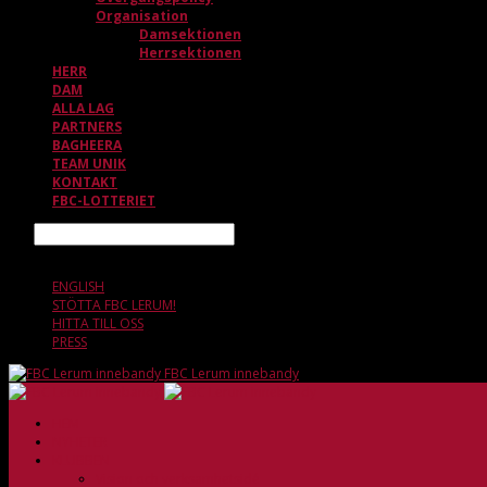
Organisation
Damsektionen
Herrsektionen
HERR
DAM
ALLA LAG
PARTNERS
BAGHEERA
TEAM UNIK
KONTAKT
FBC-LOTTERIET
Sök
7 AUGUSTI, 01.37
ENGLISH
STÖTTA FBC LERUM!
HITTA TILL OSS
PRESS
FBC Lerum innebandy
HEM
NYHETER
KLUBBEN
Vision och verksamhetsidé