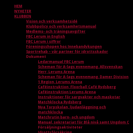
HEM
NYHETER
KLUBBEN
Vision och verksamhetsidé
Klubbpolicy och verksamhetsmanual
Medlems- och träningsavgifter
FBC Lerum in English
FBC Lerum i siffror
Föreningsshopen hos Innebandykungen
Sportrehab – vår partner för idrottsskador
Dokument
Ledarmanual FBC Lerum
Scheman för A-lags evenemang, Allsvenskan
Herr, Lerums Arena
Scheman för A-lags evenemang, Damer Division
1 Region, Lerums Arena
Caféinstruktion, Floorball Café Rydsberg
Caféinstruktion Lerums Arena
Instruktioner för sargvakter och maskotar
Matchklocka Rydsberg
Nya Torpskolan, ljudanläggning och
matchklocka
Matchrutin barn- och ungdom
Manual, sekretariat för Blå nivå samt Ungdom C
Försäljningsaktiviteter
Idrottsförsäkring