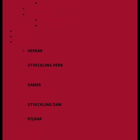
Övergångspolicy
Övergångspolicy
Organisation
Damsektionen
Herrsektionen
HERR
DAM
ALLA LAG
HERRAR
Allsvenskan
UTVECKLING HERR
Herr Div 3 / JAS
Herr USM
DAMER
Division 1 Region
Damveteraner
UTVECKLING DAM
Dam Div 2/JAS
POJKAR
P11
P12/P13
P14