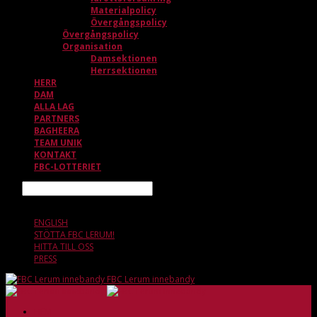
Materialpolicy
Övergångspolicy
Övergångspolicy
Organisation
Damsektionen
Herrsektionen
HERR
DAM
ALLA LAG
PARTNERS
BAGHEERA
TEAM UNIK
KONTAKT
FBC-LOTTERIET
Sök
6 AUGUSTI, 18.35
ENGLISH
STÖTTA FBC LERUM!
HITTA TILL OSS
PRESS
FBC Lerum innebandy
HEM