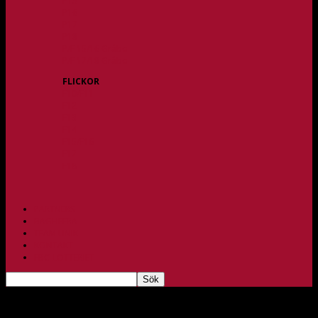
P15
P16
P17
P18
P/F 15/16 Gråbo
P/F 17/18 Gråbo
FLICKOR
F10/F11
F12
F13
F14
F15/F16
F17
F18
PARTNERS
BAGHEERA
TEAM UNIK
KONTAKT
FBC-LOTTERIET
Silverintervju med Oliver Sandgren