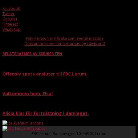
Facebook
Twitter
Google+
Pinterest
WhatsApp
Förra artikeln
Felix Persson är tillbaka som svensk mästare
Nästa artikel
Omstart av serien för herrarnas lag i division 2
RELATERAT
MER AV SKRIBENTEN
Offensiv spets ansluter till FBC Lerum.
Välkommen hem, Elsa!
Alicia klar för fortsättning i damlaget.
FBC Lerum, Ekollonvägen 10, 443 50 Lerum