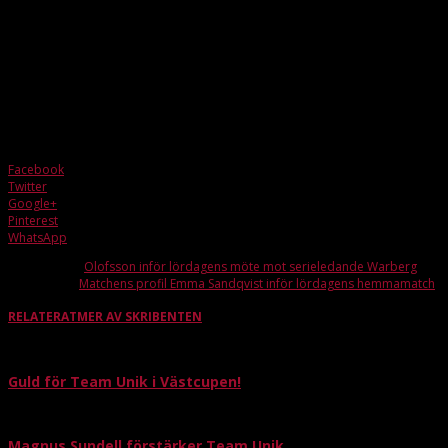
mar 1, 2024
368
Laget spelade fem matcher och gick obesegrade genom dessa. En
fantastisk dag där laget hade fint passningsspel och alla spelare tog ett kliv i
sin utveckling
Facebook
Twitter
Google+
Pinterest
WhatsApp
Förra artikeln
Olofsson inför lördagens möte mot serieledande Warberg
Nästa artikel
Matchens profil Emma Sandqvist inför lördagens hemmamatch
RELATERAT
MER AV SKRIBENTEN
Guld för Team Unik i Västcupen!
Magnus Sundell förstärker Team Unik