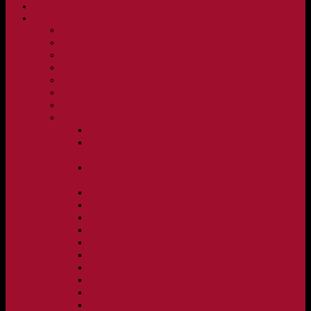
NYHETER
KLUBBEN
Vision och verksamhetsidé
Klubbpolicy och verksamhetsmanual
Medlems- och träningsavgifter
FBC Lerum in English
FBC Lerum i siffror
Föreningsshopen hos Innebandykungen
Sportrehab – vår partner för idrottsskador
Dokument
Ledarmanual FBC Lerum
Scheman för A-lags evenemang, Allsvenskan Herr,
Lerums Arena
Scheman för A-lags evenemang, Damer Division 1
Region, Lerums Arena
Caféinstruktion, Floorball Café Rydsberg
Caféinstruktion Lerums Arena
Instruktioner för sargvakter och maskotar
Matchklocka Rydsberg
Nya Torpskolan, ljudanläggning och matchklocka
Matchrutin barn- och ungdom
Manual, sekretariat för Blå nivå samt Ungdom C
Försäljningsaktiviteter
Idrottsförsäkring
Materialpolicy