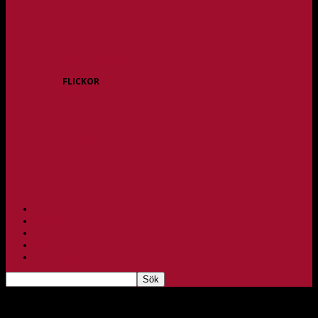
P15
P16
P17
P18
P/F 15/16 Gråbo
P/F 17/18 Gråbo
FLICKOR
F10/F11
F12
F13
F14
F15/F16
F17
F18
PARTNERS
BAGHEERA
TEAM UNIK
KONTAKT
FBC-LOTTERIET
Ny succé för Team Unik som vann Västcupen