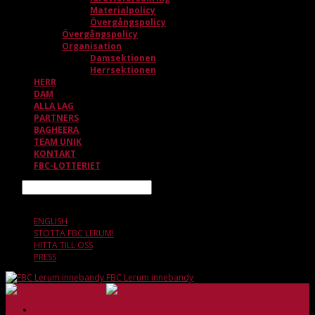
Materialpolicy
Övergångspolicy
Övergångspolicy
Organisation
Damsektionen
Herrsektionen
HERR
DAM
ALLA LAG
PARTNERS
BAGHEERA
TEAM UNIK
KONTAKT
FBC-LOTTERIET
Sök
9 AUGUSTI, 11.20
ENGLISH
STÖTTA FBC LERUM!
HITTA TILL OSS
PRESS
FBC Lerum innebandy
HEM