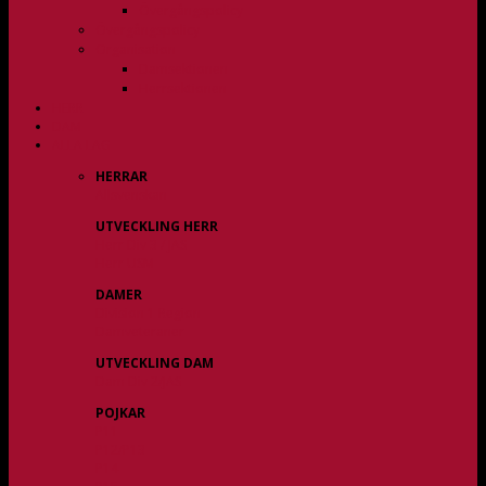
Övergångspolicy
Övergångspolicy
Organisation
Damsektionen
Herrsektionen
HERR
DAM
ALLA LAG
HERRAR
Allsvenskan
UTVECKLING HERR
Herr Div 3 / JAS
Herr USM
DAMER
Division 1 Region
Damveteraner
UTVECKLING DAM
Dam Div 2/JAS
POJKAR
P11
P12/P13
P14