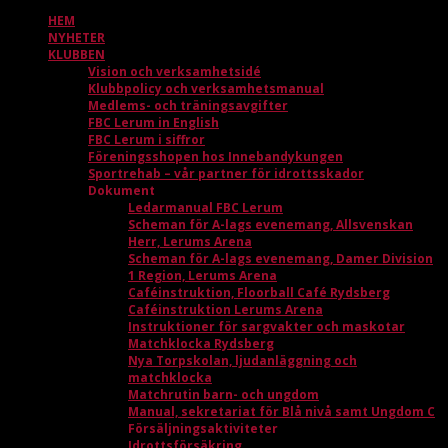
HEM
NYHETER
KLUBBEN
Vision och verksamhetsidé
Klubbpolicy och verksamhetsmanual
Medlems- och träningsavgifter
FBC Lerum in English
FBC Lerum i siffror
Föreningsshopen hos Innebandykungen
Sportrehab – vår partner för idrottsskador
Dokument
Ledarmanual FBC Lerum
Scheman för A-lags evenemang, Allsvenskan
Herr, Lerums Arena
Scheman för A-lags evenemang, Damer Division
1 Region, Lerums Arena
Caféinstruktion, Floorball Café Rydsberg
Caféinstruktion Lerums Arena
Instruktioner för sargvakter och maskotar
Matchklocka Rydsberg
Nya Torpskolan, ljudanläggning och
matchklocka
Matchrutin barn- och ungdom
Manual, sekretariat för Blå nivå samt Ungdom C
Försäljningsaktiviteter
Idrottsförsäkring