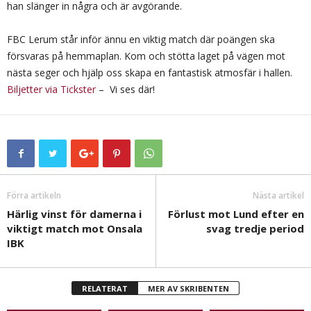
han slänger in några och är avgörande.
FBC Lerum står inför ännu en viktig match där poängen ska
försvaras på hemmaplan. Kom och stötta laget på vägen mot
nästa seger och hjälp oss skapa en fantastisk atmosfär i hallen.
Biljetter via Tickster
– Vi ses där!
Förra artikeln
Nästa artikel
Härlig vinst för damerna i
Förlust mot Lund efter en
viktigt match mot Onsala
svag tredje period
IBK
RELATERAT
MER AV SKRIBENTEN