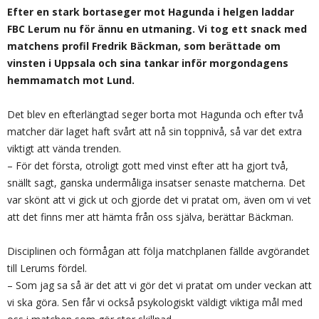
Efter en stark bortaseger mot Hagunda i helgen laddar
FBC Lerum nu för ännu en utmaning. Vi tog ett snack med
matchens profil Fredrik Bäckman, som berättade om
vinsten i Uppsala och sina tankar inför morgondagens
hemmamatch mot Lund.
Det blev en efterlängtad seger borta mot Hagunda och efter två
matcher där laget haft svårt att nå sin toppnivå, så var det extra
viktigt att vända trenden.
– För det första, otroligt gott med vinst efter att ha gjort två,
snällt sagt, ganska undermåliga insatser senaste matcherna. Det
var skönt att vi gick ut och gjorde det vi pratat om, även om vi vet
att det finns mer att hämta från oss själva, berättar Bäckman.
Disciplinen och förmågan att följa matchplanen fällde avgörandet
till Lerums fördel.
– Som jag sa så är det att vi gör det vi pratat om under veckan att
vi ska göra. Sen får vi också psykologiskt väldigt viktiga mål med