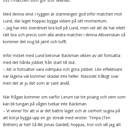
oss i matchen som gör stor skillnad.
Med denna vinst i ryggen är stämningen god inför matchen mot
Lund, där laget hoppas bygga vidare på sitt momentum.
– Jag har inte överdrivet bra koll på Lund, men vet att de har inlett
rätt bra och precis som alla andra matcher i denna Allsvenskan så
kommer det nog bli jämt och tufft.
Inför mötet med Lund betonar Bäckman vikten av att fortsätta
med det hårda jobbet från start till slut.
– Att vi fortsätter vara ödmjuka och göra jobbet. Lite effektivare
när lägena väl kommer skadar inte heller. Klassiskt tråkigt svar
men det är ju det som är sant ändå.
När frågan kommer om varför Lerum tar tre poäng och vem som
kan bli tungan på vågen tvekar inte Bäckman.
– Vi vinner för att vi är det bättre laget och är oerhört sugna på
att börja bygga upp en go streak med vinster. Timpa (Tim
Brithén) är het! Så likt Jonas Gardell, hoppas, tror och vill jag att