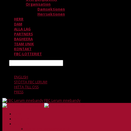
Organisation
Damsektionen
Herrsektionen
HERR
DAM
ALLA LAG
PARTNERS
BAGHEERA
TEAM UNIK
KONTAKT
FBC-LOTTERIET
Sök
7 AUGUSTI, 06.55
ENGLISH
STÖTTA FBC LERUM!
HITTA TILL OSS
PRESS
FBC Lerum innebandy
HEM
NYHETER
KLUBBEN
Vision och verksamhetsidé