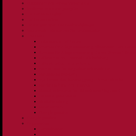
Klubbpolicy och verksamhetsmanual
Medlems- och träningsavgifter
FBC Lerum in English
FBC Lerum i siffror
Föreningsshopen hos Innebandykungen
Sportrehab – vår partner för idrottsskador
Dokument
Ledarmanual FBC Lerum
Scheman för A-lags evenemang, Allsvenskan Herr, Leru
Scheman för A-lags evenemang, Damer Division 1 Regio
Caféinstruktion, Floorball Café Rydsberg
Caféinstruktion Lerums Arena
Instruktioner för sargvakter och maskotar
Matchklocka Rydsberg
Nya Torpskolan, ljudanläggning och matchklocka
Matchrutin barn- och ungdom
Manual, sekretariat för Blå nivå samt Ungdom C
Försäljningsaktiviteter
Idrottsförsäkring
Materialpolicy
Övergångspolicy
Övergångspolicy
Organisation
Damsektionen
Herrsektionen