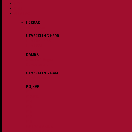
HERR
DAM
ALLA LAG
HERRAR
Allsvenskan
UTVECKLING HERR
Herr Div 3 / JAS
Herr USM
DAMER
Division 1 Region
Damveteraner
UTVECKLING DAM
Dam Div 2/JAS
POJKAR
P11
P12/P13
P14
P15
P16
P17
P18
P/F 15/16 Gråbo
P/F 17/18 Gråbo