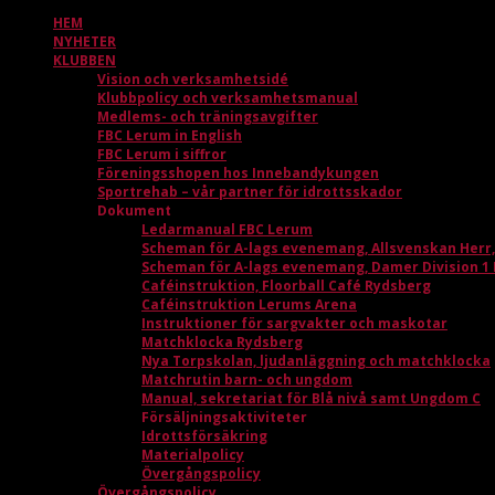
HEM
NYHETER
KLUBBEN
Vision och verksamhetsidé
Klubbpolicy och verksamhetsmanual
Medlems- och träningsavgifter
FBC Lerum in English
FBC Lerum i siffror
Föreningsshopen hos Innebandykungen
Sportrehab – vår partner för idrottsskador
Dokument
Ledarmanual FBC Lerum
Scheman för A-lags evenemang, Allsvenskan Herr
Scheman för A-lags evenemang, Damer Division 1
Caféinstruktion, Floorball Café Rydsberg
Caféinstruktion Lerums Arena
Instruktioner för sargvakter och maskotar
Matchklocka Rydsberg
Nya Torpskolan, ljudanläggning och matchklocka
Matchrutin barn- och ungdom
Manual, sekretariat för Blå nivå samt Ungdom C
Försäljningsaktiviteter
Idrottsförsäkring
Materialpolicy
Övergångspolicy
Övergångspolicy