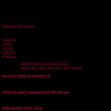
får en fin chans när matchens enda utvisning! utdöms efter 15.20. Man tar ut 
klarar och det är galen stämning i Lerums Arena som bär fram sina fighters i he
Nu har Lerum tagit fyra av sex poäng mot seriens två topplag och härnäst är det 
Highlights från matchen
Facebook
Twitter
Google+
Pinterest
WhatsApp
Förra artikeln
Spelschema för årets Back 2 Basic
Nästa artikel
Tack för ett lyckat Gothia cup i Lerums Arena
RELATERAT
MER AV SKRIBENTEN
Offensiv spets ansluter till FBC Lerum.
Välkommen hem, Elsa!