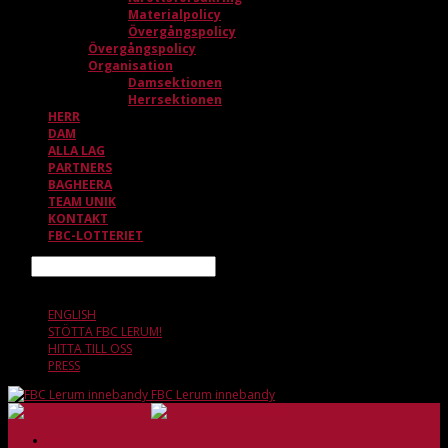
Materialpolicy
Övergångspolicy
Övergångspolicy
Organisation
Damsektionen
Herrsektionen
HERR
DAM
ALLA LAG
PARTNERS
BAGHEERA
TEAM UNIK
KONTAKT
FBC-LOTTERIET
Sök
7 AUGUSTI, 05.09
ENGLISH
STÖTTA FBC LERUM!
HITTA TILL OSS
PRESS
FBC Lerum innebandy
HEM