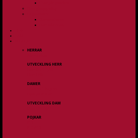
Övergångspolicy
Övergångspolicy
Organisation
Damsektionen
Herrsektionen
HERR
DAM
ALLA LAG
HERRAR
Allsvenskan
UTVECKLING HERR
Herr Div 3 / JAS
Herr USM
DAMER
Division 1 Region
Damveteraner
UTVECKLING DAM
Dam Div 2/JAS
POJKAR
P11
P12/P13
P14