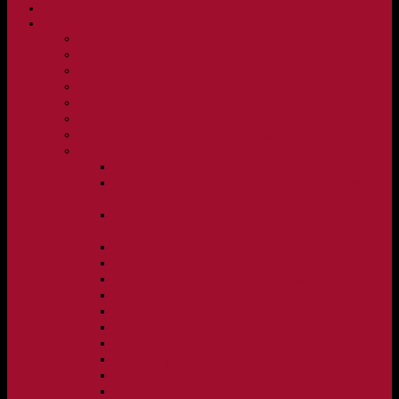
NYHETER
KLUBBEN
Vision och verksamhetsidé
Klubbpolicy och verksamhetsmanual
Medlems- och träningsavgifter
FBC Lerum in English
FBC Lerum i siffror
Föreningsshopen hos Innebandykungen
Sportrehab – vår partner för idrottsskador
Dokument
Ledarmanual FBC Lerum
Scheman för A-lags evenemang, Allsvenskan Herr,
Lerums Arena
Scheman för A-lags evenemang, Damer Division 1
Region, Lerums Arena
Caféinstruktion, Floorball Café Rydsberg
Caféinstruktion Lerums Arena
Instruktioner för sargvakter och maskotar
Matchklocka Rydsberg
Nya Torpskolan, ljudanläggning och matchklocka
Matchrutin barn- och ungdom
Manual, sekretariat för Blå nivå samt Ungdom C
Försäljningsaktiviteter
Idrottsförsäkring
Materialpolicy