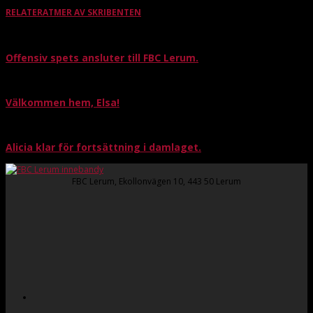
RELATERAT
MER AV SKRIBENTEN
Offensiv spets ansluter till FBC Lerum.
Välkommen hem, Elsa!
Alicia klar för fortsättning i damlaget.
FBC Lerum, Ekollonvägen 10, 443 50 Lerum