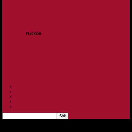
P15
P16
P17
P18
P/F 15/16 Gråbo
P/F 17/18 Gråbo
FLICKOR
F10/F11
F12
F13
F14
F15/F16
F17
F18
PARTNERS
BAGHEERA
TEAM UNIK
KONTAKT
FBC-LOTTERIET
FBC Lerum arrangerar Mustaschmatchen – till