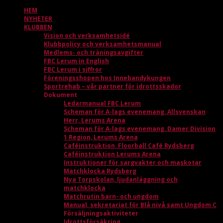
HEM
NYHETER
KLUBBEN
Vision och verksamhetsidé
Klubbpolicy och verksamhetsmanual
Medlems- och träningsavgifter
FBC Lerum in English
FBC Lerum i siffror
Föreningsshopen hos Innebandykungen
Sportrehab – vår partner för idrottsskador
Dokument
Ledarmanual FBC Lerum
Scheman för A-lags evenemang, Allsvenskan
Herr, Lerums Arena
Scheman för A-lags evenemang, Damer Division
1 Region, Lerums Arena
Caféinstruktion, Floorball Café Rydsberg
Caféinstruktion Lerums Arena
Instruktioner för sargvakter och maskotar
Matchklocka Rydsberg
Nya Torpskolan, ljudanläggning och
matchklocka
Matchrutin barn- och ungdom
Manual, sekretariat för Blå nivå samt Ungdom C
Försäljningsaktiviteter
Idrottsförsäkring