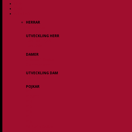
HERR
DAM
ALLA LAG
HERRAR
Allsvenskan
UTVECKLING HERR
Herr Div 3 / JAS
Herr USM
DAMER
Division 1 Region
Damveteraner
UTVECKLING DAM
Dam Div 2/JAS
POJKAR
P11
P12/P13
P14
P15
P16
P17
P18
P/F 15/16 Gråbo
P/F 17/18 Gråbo