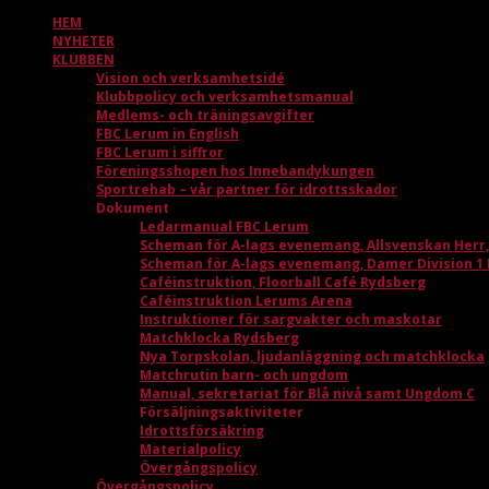
HEM
NYHETER
KLUBBEN
Vision och verksamhetsidé
Klubbpolicy och verksamhetsmanual
Medlems- och träningsavgifter
FBC Lerum in English
FBC Lerum i siffror
Föreningsshopen hos Innebandykungen
Sportrehab – vår partner för idrottsskador
Dokument
Ledarmanual FBC Lerum
Scheman för A-lags evenemang, Allsvenskan Herr
Scheman för A-lags evenemang, Damer Division 1
Caféinstruktion, Floorball Café Rydsberg
Caféinstruktion Lerums Arena
Instruktioner för sargvakter och maskotar
Matchklocka Rydsberg
Nya Torpskolan, ljudanläggning och matchklocka
Matchrutin barn- och ungdom
Manual, sekretariat för Blå nivå samt Ungdom C
Försäljningsaktiviteter
Idrottsförsäkring
Materialpolicy
Övergångspolicy
Övergångspolicy