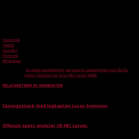
Bakgrund till frågan:
Då FBC Aspen bildades var ett av kraven från förbund att föreningsnamnet inte 
utomstående att förstå hur sammankopplingen mellan våra föreningar är – att v
matchar tröjorna vi bär och det publiken på läktarna kommer att heja på.
Facebook
Twitter
Google+
Pinterest
WhatsApp
Förra artikeln
En stark upphämtning gav poäng i avslutningen mot Burås
Nästa artikel
Anton Olofsson tar över FBC Lerum HERR
RELATERAT
MER AV SKRIBENTEN
Säsongssnack med lagkapten Lucas Svensson.
Offensiv spets ansluter till FBC Lerum.