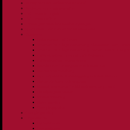
Klubbpolicy och verksamhetsmanual
Medlems- och träningsavgifter
FBC Lerum in English
FBC Lerum i siffror
Föreningsshopen hos Innebandykungen
Sportrehab – vår partner för idrottsskador
Dokument
Ledarmanual FBC Lerum
Scheman för A-lags evenemang, Allsvenskan Herr, Leru
Scheman för A-lags evenemang, Damer Division 1 Regio
Caféinstruktion, Floorball Café Rydsberg
Caféinstruktion Lerums Arena
Instruktioner för sargvakter och maskotar
Matchklocka Rydsberg
Nya Torpskolan, ljudanläggning och matchklocka
Matchrutin barn- och ungdom
Manual, sekretariat för Blå nivå samt Ungdom C
Försäljningsaktiviteter
Idrottsförsäkring
Materialpolicy
Övergångspolicy
Övergångspolicy
Organisation
Damsektionen
Herrsektionen