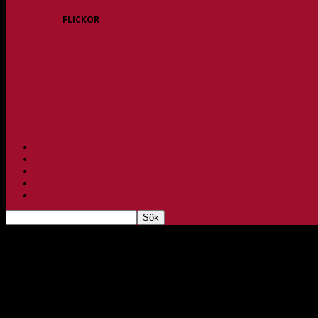
FLICKOR
F10/F11
F12
F13
F14
F15/F16
F17
F18
PARTNERS
BAGHEERA
TEAM UNIK
KONTAKT
FBC-LOTTERIET
Kallelse Extra årsmöte FBC Aspen
mar 18, 2019
397
Måndag 1 april hålls Extra årsmöte för FBC Aspen klockan 18:30 i Rydsbergs