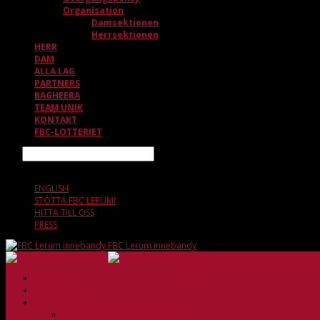
Organisation
Damsektionen
Herrsektionen
HERR
DAM
ALLA LAG
PARTNERS
BAGHEERA
TEAM UNIK
KONTAKT
FBC-LOTTERIET
Sök
8 AUGUSTI, 10.39
ENGLISH
STÖTTA FBC LERUM!
HITTA TILL OSS
PRESS
FBC Lerum innebandy
HEM
NYHETER
KLUBBEN
Vision och verksamhetsidé