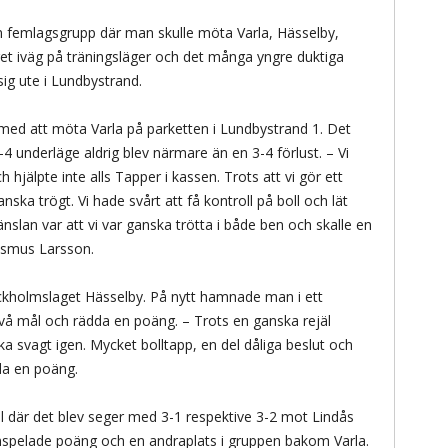
 en femlagsgrupp där man skulle möta Varla, Hässelby,
et iväg på träningsläger och det många yngre duktiga
ig ute i Lundbystrand.
med att möta Varla på parketten i Lundbystrand 1. Det
1-4 underläge aldrig blev närmare än en 3-4 förlust. – Vi
h hjälpte inte alls Tapper i kassen. Trots att vi gör ett
ka trögt. Vi hade svårt att få kontroll på boll och lät
änslan var att vi var ganska trötta i både ben och skalle en
asmus Larsson.
ckholmslaget Hässelby. På nytt hamnade man i ett
vå mål och rädda en poäng. – Trots en ganska rejäl
ka svagt igen. Mycket bolltapp, en del dåliga beslut och
da en poäng.
l där det blev seger med 3-1 respektive 3-2 mot Lindås
u inspelade poäng och en andraplats i gruppen bakom Varla.