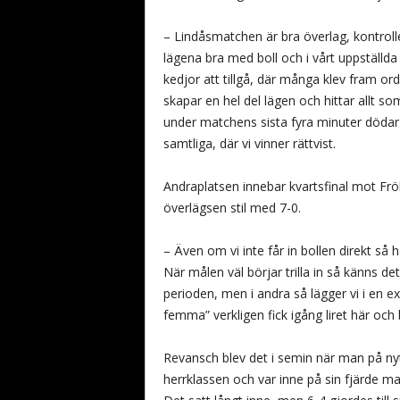
– Lindåsmatchen är bra överlag, kontroller
lägena bra med boll och i vårt uppställd
kedjor att tillgå, där många klev fram or
skapar en hel del lägen och hittar allt som
under matchens sista fyra minuter dödar 
samtliga, där vi vinner rättvist.
Andraplatsen innebar kvartsfinal mot Frö
överlägsen stil med 7-0.
– Även om vi inte får in bollen direkt så h
När målen väl börjar trilla in så känns det
perioden, men i andra så lägger vi i en e
femma” verkligen fick igång liret här och
Revansch blev det i semin när man på nytt
herrklassen och var inne på sin fjärde m