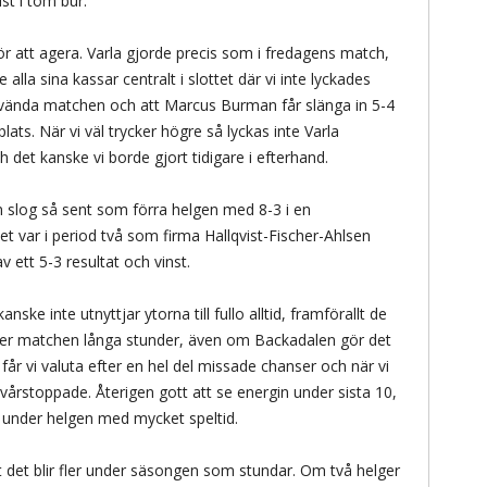
ist i tom bur.
för att agera. Varla gjorde precis som i fredagens match,
alla sina kassar centralt i slottet där vi inte lyckades
s vända matchen och att Marcus Burman får slänga in 5-4
plats. När vi väl trycker högre så lyckas inte Varla
det kanske vi borde gjort tidigare i efterhand.
n slog så sent som förra helgen med 8-3 i en
et var i period två som firma Hallqvist-Fischer-Ahlsen
v ett 5-3 resultat och vinst.
ske inte utnyttjar ytorna till fullo alltid, framförallt de
 äger matchen långa stunder, även om Backadalen gör det
 får vi valuta efter en hel del missade chanser och när vi
 vi svårstoppade. Återigen gott att se energin under sista 10,
11 under helgen med mycket speltid.
t det blir fler under säsongen som stundar. Om två helger