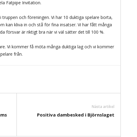
ela Fatpipe Invitation.
 i truppen och föreningen. Vi har 10 duktiga spelare borta,
m kan kliva in och stå för fina insatser. Vi har fått många
a försvar är riktigt bra när vi väl sätter det till 100 %.
tare. Vi kommer få möta många duktiga lag och vi kommer
spelare från.
Nästa artikel
ums
Positiva dambesked i Björnslaget