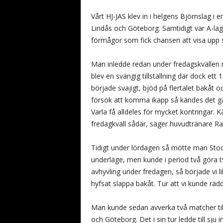
Vårt HJ-JAS klev in i helgens Björnslag i
Lindås och Göteborg. Samtidigt var A-lag
förmågor som fick chansen att visa upp s
Man inledde redan under fredagskvällen 
blev en svängig tillställning där dock ett 
började svajigt, bjöd på flertalet bakåt oc
försök att komma ikapp så kändes det gans
Varla få alldeles för mycket kontringar. K
fredagkväll sådär, säger huvudtränare R
Tidigt under lördagen så mötte man Sto
underläge, men kunde i period två göra t
avhyvling under fredagen, så började vi li
hyfsat slappa bakåt. Tur att vi kunde räd
Man kunde sedan avverka två matcher til
och Göteborg. Det i sin tur ledde till sj