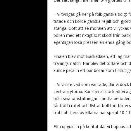
Det satt långt inne, men 6-4 gjordes till s
– Vi tvingas gå ner på folk ganska tidigt 
tutade och körde ganska rejält och gjorde 
stänga. Gött att se moralen att vi lycka
bollen med ett riktigt löst skott från back
egentligen lösa pressen en enda gång och 
Finalen blev mot Backadalen, ett lag ma
träningsmatch. Här blev det tuffare och d
kunde peta in ett par bollar som tillslut ga
– Vi visste vad som väntade, där vi dock kan
centrala ytorna. Känslan är dock att vi
bra i sina omställningar. I andra perioden
får träff i rullet och flyttar boll fort blir
trots att flera av killarna har spelat 10-
Ett cupguld in på kontot där vi hoppas at