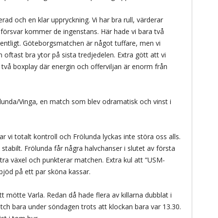
ad och en klar uppryckning. Vi har bra rull, värderar
a försvar kommer de ingenstans. Här hade vi bara två
dentligt. Göteborgsmatchen är något tuffare, men vi
 oftast bra ytor på sista tredjedelen. Extra gött att vi
två boxplay där energin och offerviljan är enorm från
lunda/Vinga, en match som blev odramatisk och vinst i
ar vi totalt kontroll och Frölunda lyckas inte störa oss alls.
 stabilt. Frölunda får några halvchanser i slutet av första
xtra växel och punkterar matchen. Extra kul att ”USM-
 bjöd på ett par sköna kassar.
 mötte Varla. Redan då hade flera av killarna dubblat i
atch bara under söndagen trots att klockan bara var 13.30.