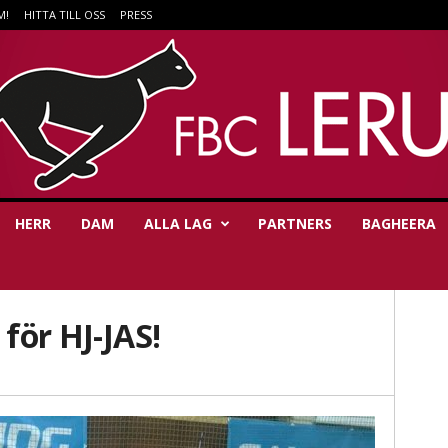
M!
HITTA TILL OSS
PRESS
HERR
DAM
ALLA LAG
PARTNERS
BAGHEERA
 för HJ-JAS!