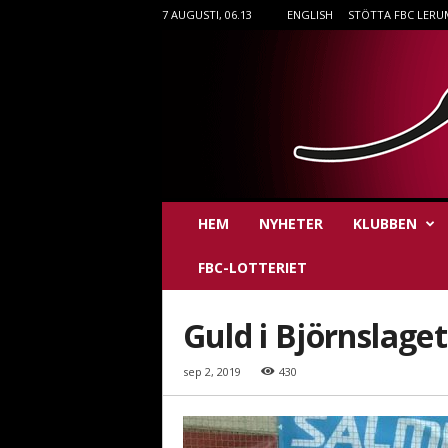
7 AUGUSTI, 06.13
ENGLISH
STÖTTA FBC LERU
F
HEM
NYHETER
KLUBBEN
B
C
FBC-LOTTERIET
L
e
r
Guld i Björnslaget
u
m
sep 2, 2019
430
i
n
n
e