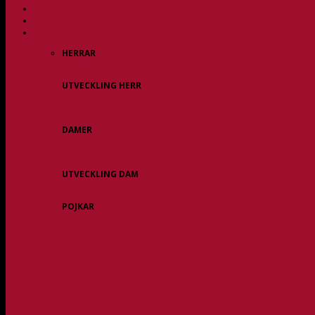
HERR
DAM
ALLA LAG
HERRAR
Allsvenskan
UTVECKLING HERR
Herr Div 3 / JAS
Herr USM
DAMER
Division 1 Region
Damveteraner
UTVECKLING DAM
Dam Div 2/JAS
POJKAR
P11
P12/P13
P14
P15
P16
P17
P18
P/F 15/16 Gråbo
P/F 17/18 Gråbo