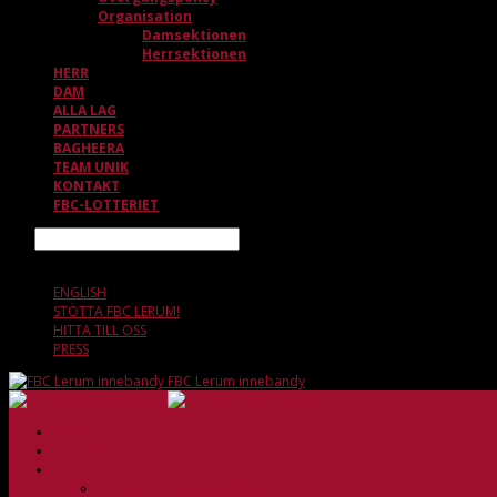
Organisation
Damsektionen
Herrsektionen
HERR
DAM
ALLA LAG
PARTNERS
BAGHEERA
TEAM UNIK
KONTAKT
FBC-LOTTERIET
Sök
7 AUGUSTI, 06.51
ENGLISH
STÖTTA FBC LERUM!
HITTA TILL OSS
PRESS
FBC Lerum innebandy
HEM
NYHETER
KLUBBEN
Vision och verksamhetsidé