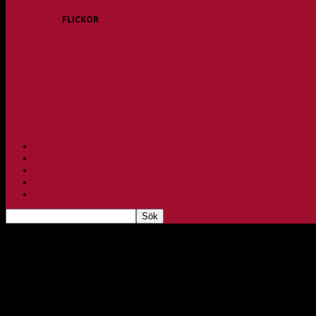
FLICKOR
F10/F11
F12
F13
F14
F15/F16
F17
F18
PARTNERS
BAGHEERA
TEAM UNIK
KONTAKT
FBC-LOTTERIET
Seger för damerna i genrepet mot Falkenberg!
sep 20, 2021
254
Försäsongens sista match för damlaget ägde rum på bortaplan mot h