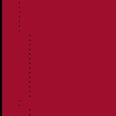
Klubbpolicy och verksamhetsmanual
Medlems- och träningsavgifter
FBC Lerum in English
FBC Lerum i siffror
Föreningsshopen hos Innebandykungen
Sportrehab – vår partner för idrottsskador
Dokument
Ledarmanual FBC Lerum
Scheman för A-lags evenemang, Allsvenskan Herr, Leru
Scheman för A-lags evenemang, Damer Division 1 Regio
Caféinstruktion, Floorball Café Rydsberg
Caféinstruktion Lerums Arena
Instruktioner för sargvakter och maskotar
Matchklocka Rydsberg
Nya Torpskolan, ljudanläggning och matchklocka
Matchrutin barn- och ungdom
Manual, sekretariat för Blå nivå samt Ungdom C
Försäljningsaktiviteter
Idrottsförsäkring
Materialpolicy
Övergångspolicy
Övergångspolicy
Organisation
Damsektionen
Herrsektionen