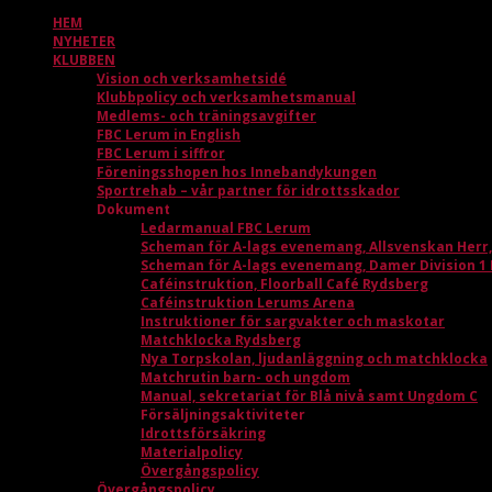
HEM
NYHETER
KLUBBEN
Vision och verksamhetsidé
Klubbpolicy och verksamhetsmanual
Medlems- och träningsavgifter
FBC Lerum in English
FBC Lerum i siffror
Föreningsshopen hos Innebandykungen
Sportrehab – vår partner för idrottsskador
Dokument
Ledarmanual FBC Lerum
Scheman för A-lags evenemang, Allsvenskan Herr
Scheman för A-lags evenemang, Damer Division 1
Caféinstruktion, Floorball Café Rydsberg
Caféinstruktion Lerums Arena
Instruktioner för sargvakter och maskotar
Matchklocka Rydsberg
Nya Torpskolan, ljudanläggning och matchklocka
Matchrutin barn- och ungdom
Manual, sekretariat för Blå nivå samt Ungdom C
Försäljningsaktiviteter
Idrottsförsäkring
Materialpolicy
Övergångspolicy
Övergångspolicy