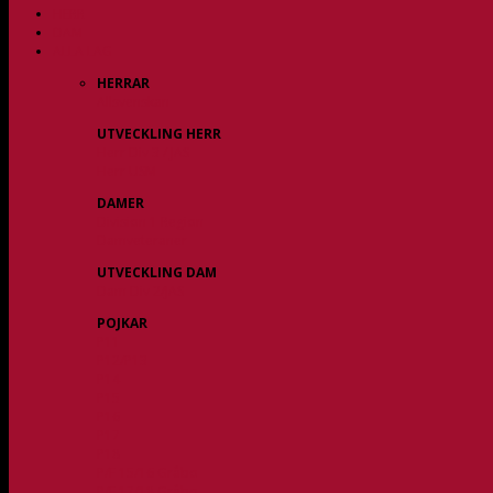
HERR
DAM
ALLA LAG
HERRAR
Allsvenskan
UTVECKLING HERR
Herr Div 3 / JAS
Herr USM
DAMER
Division 1 Region
Damveteraner
UTVECKLING DAM
Dam Div 2/JAS
POJKAR
P11
P12/P13
P14
P15
P16
P17
P18
P/F 15/16 Gråbo
P/F 17/18 Gråbo