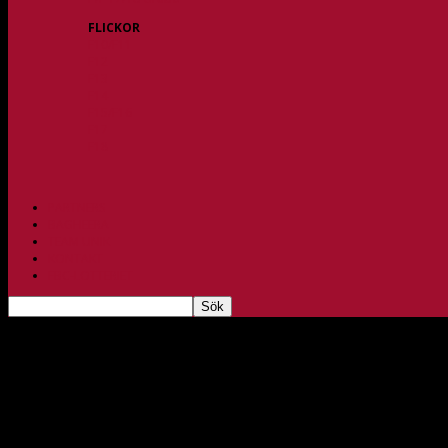
FLICKOR
F10/F11
F12
F13
F14
F15/F16
F17
F18
PARTNERS
BAGHEERA
TEAM UNIK
KONTAKT
FBC-LOTTERIET
Matchens profil: Nelly Johansson inför Burås
nov 26, 2022
255
På söndag beger sig vårt damlag till Torpahallen för match mot rutinerade Burå