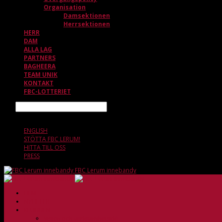
Organisation
Damsektionen
Herrsektionen
HERR
DAM
ALLA LAG
PARTNERS
BAGHEERA
TEAM UNIK
KONTAKT
FBC-LOTTERIET
Sök
6 AUGUSTI, 07.15
ENGLISH
STÖTTA FBC LERUM!
HITTA TILL OSS
PRESS
FBC Lerum innebandy
HEM
NYHETER
KLUBBEN
Vision och verksamhetsidé