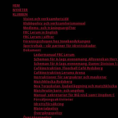
HEM
NYHETER
KLUBBEN
Vision och verksamhetsidé
Klubbpolicy och verksamhetsmanual
Medlems- och träningsavgifter
FBC Lerum in English
FBC Lerum i siffror
Föreningsshopen hos Innebandykungen
Sportrehab – vår partner för idrottsskador
Dokument
Ledarmanual FBC Lerum
Scheman för A-lags evenemang, Allsvenskan Herr
Scheman för A-lags evenemang, Damer Division 1
Caféinstruktion, Floorball Café Rydsberg
Caféinstruktion Lerums Arena
Instruktioner för sargvakter och maskotar
Matchklocka Rydsberg
Nya Torpskolan, ljudanläggning och matchklocka
Matchrutin barn- och ungdom
Manual, sekretariat för Blå nivå samt Ungdom C
Försäljningsaktiviteter
Idrottsförsäkring
Materialpolicy
Övergångspolicy
Övergångspolicy