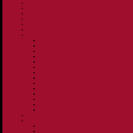
Klubbpolicy och verksamhetsmanual
Medlems- och träningsavgifter
FBC Lerum in English
FBC Lerum i siffror
Föreningsshopen hos Innebandykungen
Sportrehab – vår partner för idrottsskador
Dokument
Ledarmanual FBC Lerum
Scheman för A-lags evenemang, Allsvenskan Herr, Leru
Scheman för A-lags evenemang, Damer Division 1 Regio
Caféinstruktion, Floorball Café Rydsberg
Caféinstruktion Lerums Arena
Instruktioner för sargvakter och maskotar
Matchklocka Rydsberg
Nya Torpskolan, ljudanläggning och matchklocka
Matchrutin barn- och ungdom
Manual, sekretariat för Blå nivå samt Ungdom C
Försäljningsaktiviteter
Idrottsförsäkring
Materialpolicy
Övergångspolicy
Övergångspolicy
Organisation
Damsektionen
Herrsektionen