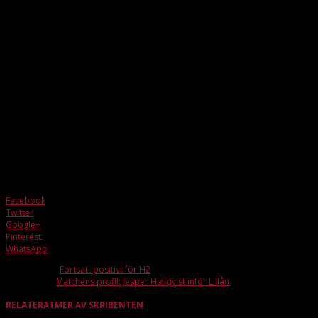
är det som är signifikativt för laget där man brukar kunna föra mycket av
matcherna. Laget har även en ny ledarduo i form av Ludvig Gustavsson och
William Ljungqvist som kommer coacha laget framöver.
Oscar Ahlsén säger följande om matchen mot Burås och det som kommer:
”
Matchen mot Burås är bra, känns som vi kontrollerar matchbilden i princip hela
tiden. Vi får tacka William i målet för att han håller dem utanför matchen med
alla straffräddningar. Stenungsund har startat säsongen svagt men samtidigt
har vi vanligtvis onödigt svårt mot sånna lag. Får vi upp farten i vårt spel
kommer de ha det svårt på fredag men det är lätt att gå ner i deras tempo. Jag
tror vi får se en målfest från Bäckevall denna fredagskväll
.”
Ta tillfället i akt att ta er ner och stötta laget imorgon fredag i
Rydsbergshallen. Matchstart kl 20.00.
Facebook
Twitter
Google+
Pinterest
WhatsApp
Förra artikeln
Fortsatt positivt för H2
Nästa artikel
Matchens profil: Jesper Hallqvist inför Lillån
RELATERAT
MER AV SKRIBENTEN