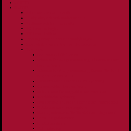
NYHETER
KLUBBEN
Vision och verksamhetsidé
Klubbpolicy och verksamhetsmanual
Medlems- och träningsavgifter
FBC Lerum in English
FBC Lerum i siffror
Föreningsshopen hos Innebandykungen
Sportrehab – vår partner för idrottsskador
Dokument
Ledarmanual FBC Lerum
Scheman för A-lags evenemang, Allsvenskan Herr,
Lerums Arena
Scheman för A-lags evenemang, Damer Division 1
Region, Lerums Arena
Caféinstruktion, Floorball Café Rydsberg
Caféinstruktion Lerums Arena
Instruktioner för sargvakter och maskotar
Matchklocka Rydsberg
Nya Torpskolan, ljudanläggning och matchklocka
Matchrutin barn- och ungdom
Manual, sekretariat för Blå nivå samt Ungdom C
Försäljningsaktiviteter
Idrottsförsäkring
Materialpolicy