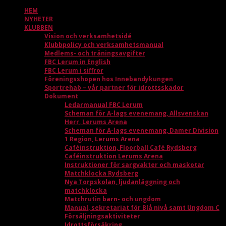
HEM
NYHETER
KLUBBEN
Vision och verksamhetsidé
Klubbpolicy och verksamhetsmanual
Medlems- och träningsavgifter
FBC Lerum in English
FBC Lerum i siffror
Föreningsshopen hos Innebandykungen
Sportrehab – vår partner för idrottsskador
Dokument
Ledarmanual FBC Lerum
Scheman för A-lags evenemang, Allsvenskan
Herr, Lerums Arena
Scheman för A-lags evenemang, Damer Division
1 Region, Lerums Arena
Caféinstruktion, Floorball Café Rydsberg
Caféinstruktion Lerums Arena
Instruktioner för sargvakter och maskotar
Matchklocka Rydsberg
Nya Torpskolan, ljudanläggning och
matchklocka
Matchrutin barn- och ungdom
Manual, sekretariat för Blå nivå samt Ungdom C
Försäljningsaktiviteter
Idrottsförsäkring