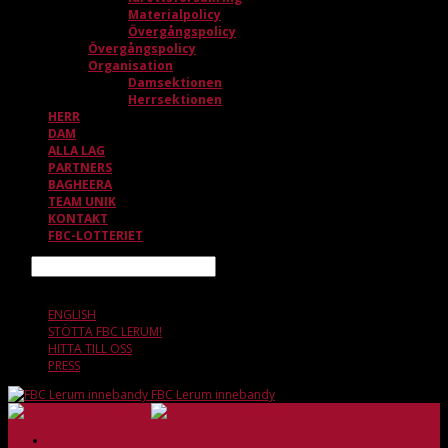
Materialpolicy
Övergångspolicy
Övergångspolicy
Organisation
Damsektionen
Herrsektionen
HERR
DAM
ALLA LAG
PARTNERS
BAGHEERA
TEAM UNIK
KONTAKT
FBC-LOTTERIET
Sök
7 AUGUSTI, 09.43
ENGLISH
STÖTTA FBC LERUM!
HITTA TILL OSS
PRESS
FBC Lerum innebandy
HEM