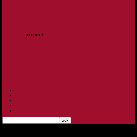
P15
P16
P17
P18
P/F 15/16 Gråbo
P/F 17/18 Gråbo
FLICKOR
F10/F11
F12
F13
F14
F15/F16
F17
F18
PARTNERS
BAGHEERA
TEAM UNIK
KONTAKT
FBC-LOTTERIET
Fin form för U-laget i division 2