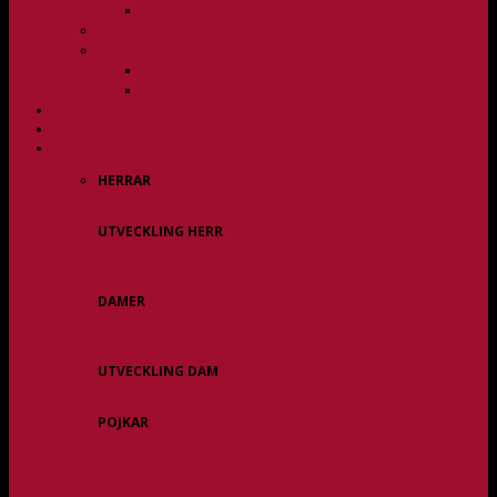
Övergångspolicy
Övergångspolicy
Organisation
Damsektionen
Herrsektionen
HERR
DAM
ALLA LAG
HERRAR
Allsvenskan
UTVECKLING HERR
Herr Div 3 / JAS
Herr USM
DAMER
Division 1 Region
Damveteraner
UTVECKLING DAM
Dam Div 2/JAS
POJKAR
P11
P12/P13
P14