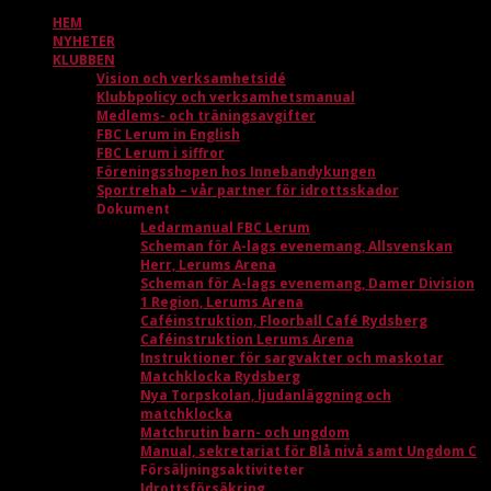
HEM
NYHETER
KLUBBEN
Vision och verksamhetsidé
Klubbpolicy och verksamhetsmanual
Medlems- och träningsavgifter
FBC Lerum in English
FBC Lerum i siffror
Föreningsshopen hos Innebandykungen
Sportrehab – vår partner för idrottsskador
Dokument
Ledarmanual FBC Lerum
Scheman för A-lags evenemang, Allsvenskan
Herr, Lerums Arena
Scheman för A-lags evenemang, Damer Division
1 Region, Lerums Arena
Caféinstruktion, Floorball Café Rydsberg
Caféinstruktion Lerums Arena
Instruktioner för sargvakter och maskotar
Matchklocka Rydsberg
Nya Torpskolan, ljudanläggning och
matchklocka
Matchrutin barn- och ungdom
Manual, sekretariat för Blå nivå samt Ungdom C
Försäljningsaktiviteter
Idrottsförsäkring