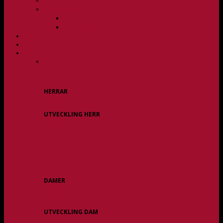
Övergångspolicy
Organisation
Damsektionen
Herrsektionen
HERR
DAM
ALLA LAG
HERRAR
Allsvenskan
UTVECKLING HERR
Herr Div 3 / JAS
Herr USM
DAMER
Division 1 Region
Damveteraner
UTVECKLING DAM
Dam Div 2/JAS