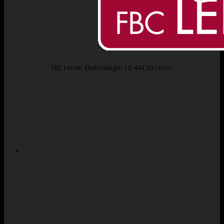
FBC Lerum, Ekollonvägen 10, 443 50 Lerum