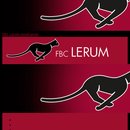
FBC Lerum innebandy
HEM
NYHETER
KLUBBEN