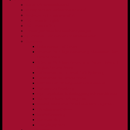
Vision och verksamhetsidé
Klubbpolicy och verksamhetsmanual
Medlems- och träningsavgifter
FBC Lerum in English
FBC Lerum i siffror
Föreningsshopen hos Innebandykungen
Sportrehab – vår partner för idrottsskador
Dokument
Ledarmanual FBC Lerum
Scheman för A-lags evenemang, Allsvenskan Herr,
Lerums Arena
Scheman för A-lags evenemang, Damer Division 1
Region, Lerums Arena
Caféinstruktion, Floorball Café Rydsberg
Caféinstruktion Lerums Arena
Instruktioner för sargvakter och maskotar
Matchklocka Rydsberg
Nya Torpskolan, ljudanläggning och matchklocka
Matchrutin barn- och ungdom
Manual, sekretariat för Blå nivå samt Ungdom C
Försäljningsaktiviteter
Idrottsförsäkring
Materialpolicy
Övergångspolicy