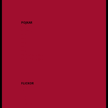
POJKAR
P11
P12/P13
P14
P15
P16
P17
P18
P/F 15/16 Gråbo
P/F 17/18 Gråbo
FLICKOR
F10/F11
F12
F13
F14
F15/F16
F17