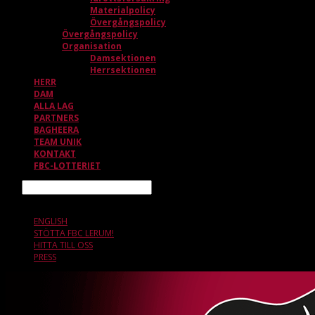
Materialpolicy
Övergångspolicy
Övergångspolicy
Organisation
Damsektionen
Herrsektionen
HERR
DAM
ALLA LAG
PARTNERS
BAGHEERA
TEAM UNIK
KONTAKT
FBC-LOTTERIET
Sök
8 AUGUSTI, 00.20
ENGLISH
STÖTTA FBC LERUM!
HITTA TILL OSS
PRESS