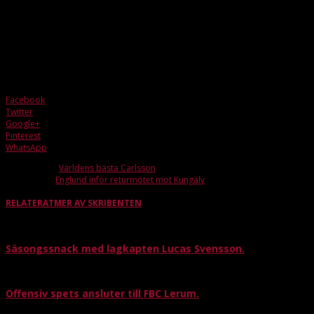
kvällar i veckan.
Har du frågor, vill bidra eller vara med att utveckla konceptet?
Kontakta christoffer.sturesson@fbclerum.se
Facebook
Twitter
Google+
Pinterest
WhatsApp
Förra artikeln
Världens bästa Carlsson
Nästa artikel
Englund inför returmötet mot Kungälv
RELATERAT
MER AV SKRIBENTEN
Säsongssnack med lagkapten Lucas Svensson.
Offensiv spets ansluter till FBC Lerum.