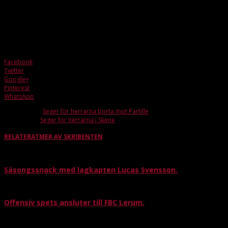
matchbild förmodligen väntar.
Målskyttar:
Tim Brithen x2, Wictor Lundstedt, Alvin Johansson, Jesper Hallqvist
Facebook
Twitter
Google+
Pinterest
WhatsApp
Förra artikeln
Seger för herrarna borta mot Partille
Nästa artikel
Seger för herrarna i Skene
RELATERAT
MER AV SKRIBENTEN
Säsongssnack med lagkapten Lucas Svensson.
Offensiv spets ansluter till FBC Lerum.