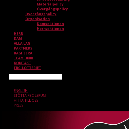
Materialpolicy
Övergångspolicy
Övergångspolicy
Organisation
Damsektionen
Herrsektionen
HERR
DAM
ALLA LAG
PARTNERS
BAGHEERA
TEAM UNIK
KONTAKT
FBC-LOTTERIET
Sök
7 AUGUSTI, 15.58
ENGLISH
STÖTTA FBC LERUM!
HITTA TILL OSS
PRESS