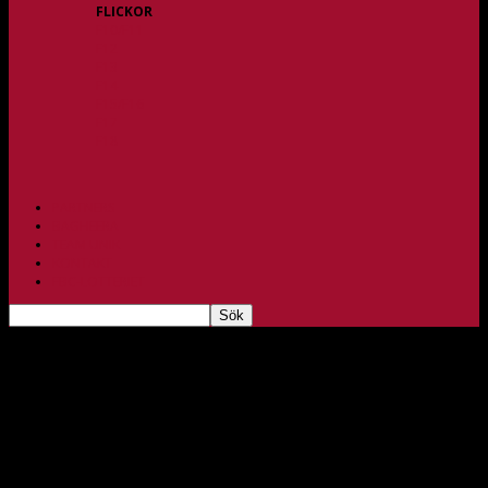
FLICKOR
F10/F11
F12
F13
F14
F15/F16
F17
F18
PARTNERS
BAGHEERA
TEAM UNIK
KONTAKT
FBC-LOTTERIET
Tuff bortamatch mot Pixbo
aug 25, 2023
196
Foto: Per Johansson