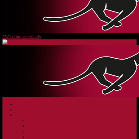
FBC Lerum innebandy
HEM
NYHETER
KLUBBEN
Vision och verksamhetsidé
Klubbpolicy och verksamhetsmanual
Medlems- och träningsavgifter
FBC Lerum in English