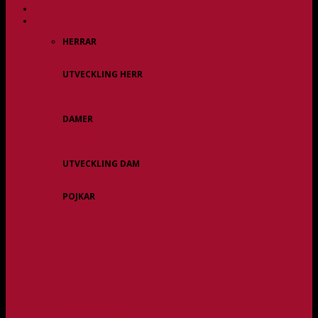
DAM
ALLA LAG
HERRAR
Allsvenskan
UTVECKLING HERR
Herr Div 3 / JAS
Herr USM
DAMER
Division 1 Region
Damveteraner
UTVECKLING DAM
Dam Div 2/JAS
POJKAR
P11
P12/P13
P14
P15
P16
P17
P18
P/F 15/16 Gråbo
P/F 17/18 Gråbo