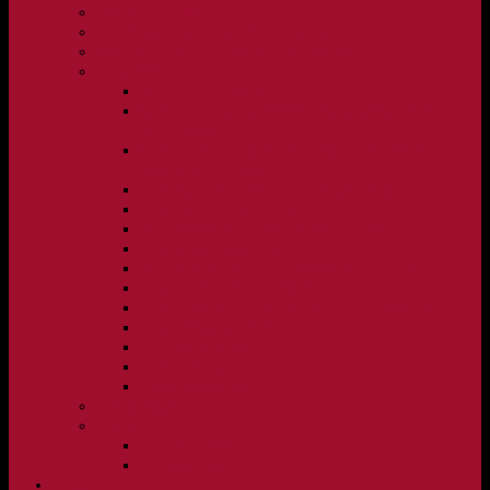
FBC Lerum i siffror
Föreningsshopen hos Innebandykungen
Sportrehab – vår partner för idrottsskador
Dokument
Ledarmanual FBC Lerum
Scheman för A-lags evenemang, Allsvenskan Herr,
Lerums Arena
Scheman för A-lags evenemang, Damer Division 1
Region, Lerums Arena
Caféinstruktion, Floorball Café Rydsberg
Caféinstruktion Lerums Arena
Instruktioner för sargvakter och maskotar
Matchklocka Rydsberg
Nya Torpskolan, ljudanläggning och matchklocka
Matchrutin barn- och ungdom
Manual, sekretariat för Blå nivå samt Ungdom C
Försäljningsaktiviteter
Idrottsförsäkring
Materialpolicy
Övergångspolicy
Övergångspolicy
Organisation
Damsektionen
Herrsektionen
HERR