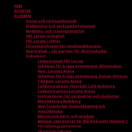
HEM
NYHETER
KLUBBEN
Vision och verksamhetsidé
Klubbpolicy och verksamhetsmanual
Medlems- och träningsavgifter
FBC Lerum in English
FBC Lerum i siffror
Föreningsshopen hos Innebandykungen
Sportrehab – vår partner för idrottsskador
Dokument
Ledarmanual FBC Lerum
Scheman för A-lags evenemang, Allsvenskan
Herr, Lerums Arena
Scheman för A-lags evenemang, Damer Division
1 Region, Lerums Arena
Caféinstruktion, Floorball Café Rydsberg
Caféinstruktion Lerums Arena
Instruktioner för sargvakter och maskotar
Matchklocka Rydsberg
Nya Torpskolan, ljudanläggning och
matchklocka
Matchrutin barn- och ungdom
Manual, sekretariat för Blå nivå samt Ungdom C
Försäljningsaktiviteter
Idrottsförsäkring