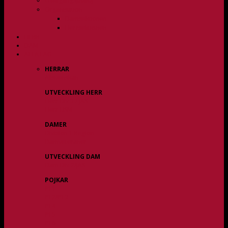
Övergångspolicy
Organisation
Damsektionen
Herrsektionen
HERR
DAM
ALLA LAG
HERRAR
Allsvenskan
UTVECKLING HERR
Herr Div 3 / JAS
Herr USM
DAMER
Division 1 Region
Damveteraner
UTVECKLING DAM
Dam Div 2/JAS
POJKAR
P11
P12/P13
P14
P15
P16