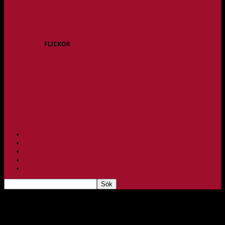
P17
P18
P/F 15/16 Gråbo
P/F 17/18 Gråbo
FLICKOR
F10/F11
F12
F13
F14
F15/F16
F17
F18
PARTNERS
BAGHEERA
TEAM UNIK
KONTAKT
FBC-LOTTERIET
Seriepremiär för H2
sep 28, 2023