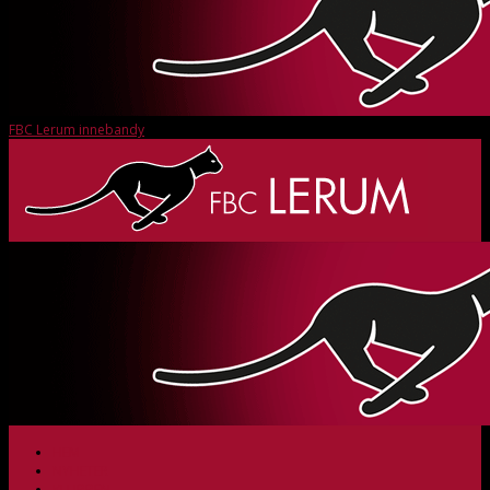
FBC Lerum innebandy
HEM
NYHETER
KLUBBEN