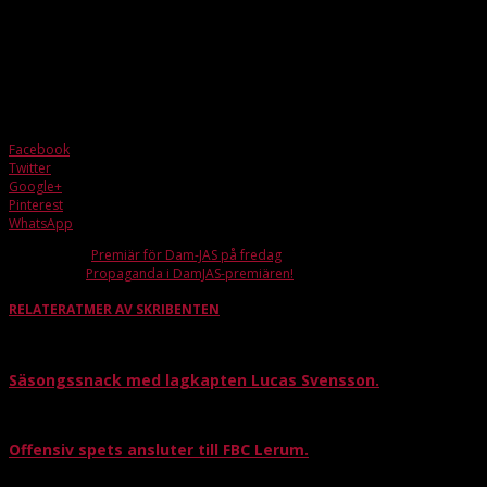
Tror att det blir en tuff match, vi möter ett väldigt skickligt lag. Men gör vi det vi
ska och kan finns alla möjligheter att ta tre poäng.
Vem i laget ser du som extra viktig i helgens match?
Tror Tiger blir en viktig försvarspjäs på lördag!
Facebook
Twitter
Google+
Pinterest
WhatsApp
Förra artikeln
Premiär för Dam-JAS på fredag
Nästa artikel
Propaganda i DamJAS-premiären!
RELATERAT
MER AV SKRIBENTEN
Säsongssnack med lagkapten Lucas Svensson.
Offensiv spets ansluter till FBC Lerum.