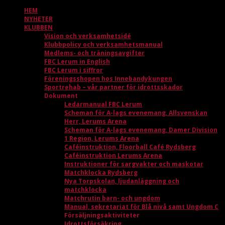
HEM
NYHETER
KLUBBEN
Vision och verksamhetsidé
Klubbpolicy och verksamhetsmanual
Medlems- och träningsavgifter
FBC Lerum in English
FBC Lerum i siffror
Föreningsshopen hos Innebandykungen
Sportrehab – vår partner för idrottsskador
Dokument
Ledarmanual FBC Lerum
Scheman för A-lags evenemang, Allsvenskan
Herr, Lerums Arena
Scheman för A-lags evenemang, Damer Division
1 Region, Lerums Arena
Caféinstruktion, Floorball Café Rydsberg
Caféinstruktion Lerums Arena
Instruktioner för sargvakter och maskotar
Matchklocka Rydsberg
Nya Torpskolan, ljudanläggning och
matchklocka
Matchrutin barn- och ungdom
Manual, sekretariat för Blå nivå samt Ungdom C
Försäljningsaktiviteter
Idrottsförsäkring