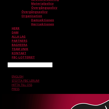
Materialpolicy
Övergångspolicy
Övergångspolicy
Organisation
Damsektionen
Herrsektionen
HERR
DAM
ALLA LAG
PARTNERS
BAGHEERA
TEAM UNIK
KONTAKT
FBC-LOTTERIET
Sök
9 AUGUSTI, 11.25
ENGLISH
STÖTTA FBC LERUM!
HITTA TILL OSS
PRESS