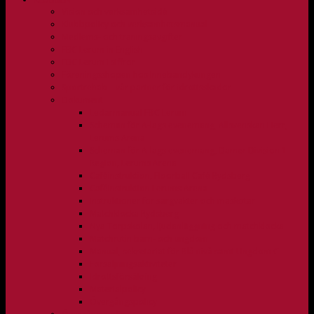
Vision och verksamhetsidé
Klubbpolicy och verksamhetsmanual
Medlems- och träningsavgifter
FBC Lerum in English
FBC Lerum i siffror
Föreningsshopen hos Innebandykungen
Sportrehab – vår partner för idrottsskador
Dokument
Ledarmanual FBC Lerum
Scheman för A-lags evenemang, Allsvenskan Herr,
Lerums Arena
Scheman för A-lags evenemang, Damer Division 1
Region, Lerums Arena
Caféinstruktion, Floorball Café Rydsberg
Caféinstruktion Lerums Arena
Instruktioner för sargvakter och maskotar
Matchklocka Rydsberg
Nya Torpskolan, ljudanläggning och matchklocka
Matchrutin barn- och ungdom
Manual, sekretariat för Blå nivå samt Ungdom C
Försäljningsaktiviteter
Idrottsförsäkring
Materialpolicy
Övergångspolicy