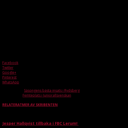
att bidra med förutom det som Jonny och Salle redan har. Det känns som
lagen har bra koll på varandra.
Vad ska ni se upp för hos Göteborg?
– Sandro Agus. Och deras kontringsspel.
Vad blir resultatet – och vem avgör?
–
Vi vinner med 5–3 och Runne zorrar in segermålet i öppen kasse.
Matchen mot IBF Göteborg spelas i Lisebergshallen och börjar klockan 15.00. Klä
dig i rött och heja fram grabbarna till första derbysegern.
Facebook
Twitter
Google+
Pinterest
WhatsApp
Förra artikeln
Säsongens bästa insats i Rydsberg
Nästa artikel
Femteplats i Juniorallsvenskan
RELATERAT
MER AV SKRIBENTEN
Jesper Hallqvist tillbaka i FBC Lerum!