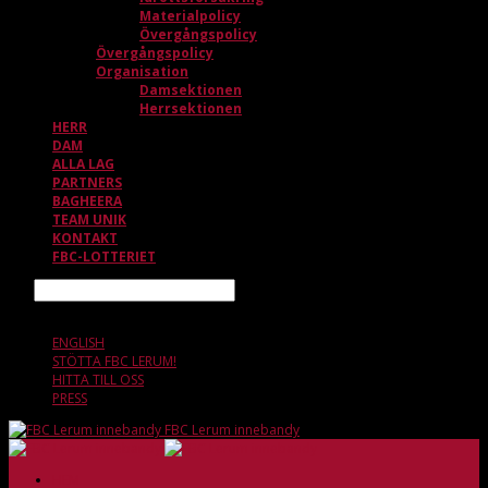
Materialpolicy
Övergångspolicy
Övergångspolicy
Organisation
Damsektionen
Herrsektionen
HERR
DAM
ALLA LAG
PARTNERS
BAGHEERA
TEAM UNIK
KONTAKT
FBC-LOTTERIET
Sök
6 AUGUSTI, 20.22
ENGLISH
STÖTTA FBC LERUM!
HITTA TILL OSS
PRESS
FBC Lerum innebandy
HEM