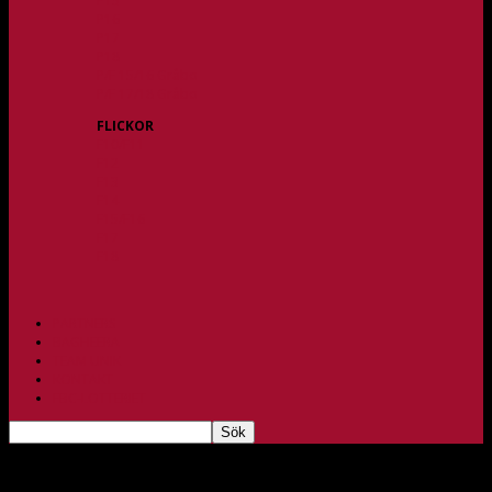
P15
P16
P17
P18
P/F 15/16 Gråbo
P/F 17/18 Gråbo
FLICKOR
F10/F11
F12
F13
F14
F15/F16
F17
F18
PARTNERS
BAGHEERA
TEAM UNIK
KONTAKT
FBC-LOTTERIET
Lundberg inför derbyt: ”Vi kan bättre”