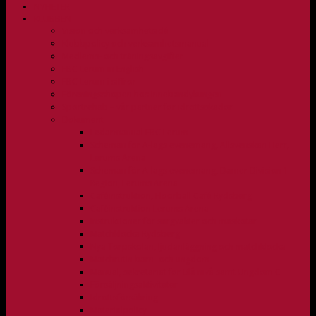
NYHETER
KLUBBEN
Vision och verksamhetsidé
Klubbpolicy och verksamhetsmanual
Medlems- och träningsavgifter
FBC Lerum in English
FBC Lerum i siffror
Föreningsshopen hos Innebandykungen
Sportrehab – vår partner för idrottsskador
Dokument
Ledarmanual FBC Lerum
Scheman för A-lags evenemang, Allsvenskan Herr,
Lerums Arena
Scheman för A-lags evenemang, Damer Division 1
Region, Lerums Arena
Caféinstruktion, Floorball Café Rydsberg
Caféinstruktion Lerums Arena
Instruktioner för sargvakter och maskotar
Matchklocka Rydsberg
Nya Torpskolan, ljudanläggning och matchklocka
Matchrutin barn- och ungdom
Manual, sekretariat för Blå nivå samt Ungdom C
Försäljningsaktiviteter
Idrottsförsäkring
Materialpolicy