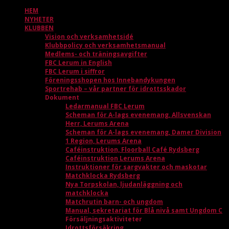
HEM
NYHETER
KLUBBEN
Vision och verksamhetsidé
Klubbpolicy och verksamhetsmanual
Medlems- och träningsavgifter
FBC Lerum in English
FBC Lerum i siffror
Föreningsshopen hos Innebandykungen
Sportrehab – vår partner för idrottsskador
Dokument
Ledarmanual FBC Lerum
Scheman för A-lags evenemang, Allsvenskan
Herr, Lerums Arena
Scheman för A-lags evenemang, Damer Division
1 Region, Lerums Arena
Caféinstruktion, Floorball Café Rydsberg
Caféinstruktion Lerums Arena
Instruktioner för sargvakter och maskotar
Matchklocka Rydsberg
Nya Torpskolan, ljudanläggning och
matchklocka
Matchrutin barn- och ungdom
Manual, sekretariat för Blå nivå samt Ungdom C
Försäljningsaktiviteter
Idrottsförsäkring