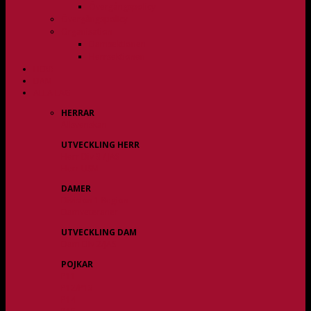
Övergångspolicy
Övergångspolicy
Organisation
Damsektionen
Herrsektionen
HERR
DAM
ALLA LAG
HERRAR
Allsvenskan
UTVECKLING HERR
Herr Div 3 / JAS
Herr USM
DAMER
Division 1 Region
Damveteraner
UTVECKLING DAM
Dam Div 2/JAS
POJKAR
P11
P12/P13
P14