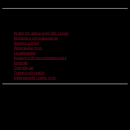
möjligheter att utvecklas och nå nya uppsatta mål.
Innehåll
Klicka på länkarna nedan för att komma till de olika styckena
Regler för aktiva inom FBC Lerum
Mobbning och trakasserier
Spelare och lag
Ålderskullar m.m.
Lagaktiviteter
Kvotering till representationslag
Kontrakt
Övergångar
Träning och match
Deltaganade i cuper m.m.
Regler för aktiva inom FBC Lerum
Som spelare i FBC Lerum vill vi att du
Följer idrottens regler och respekterar klubbens policy
Är engagerad och genomför skolarbetet med samma intresse som du
har för innebandyn
Respekterar dina ledare, kamrater och medspelare
Genomför träningar och matcher på bästa sätt efter dina förutsättningar