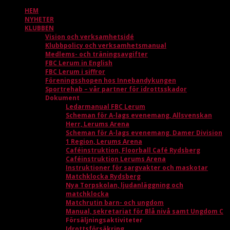
HEM
NYHETER
KLUBBEN
Vision och verksamhetsidé
Klubbpolicy och verksamhetsmanual
Medlems- och träningsavgifter
FBC Lerum in English
FBC Lerum i siffror
Föreningsshopen hos Innebandykungen
Sportrehab – vår partner för idrottsskador
Dokument
Ledarmanual FBC Lerum
Scheman för A-lags evenemang, Allsvenskan
Herr, Lerums Arena
Scheman för A-lags evenemang, Damer Division
1 Region, Lerums Arena
Caféinstruktion, Floorball Café Rydsberg
Caféinstruktion Lerums Arena
Instruktioner för sargvakter och maskotar
Matchklocka Rydsberg
Nya Torpskolan, ljudanläggning och
matchklocka
Matchrutin barn- och ungdom
Manual, sekretariat för Blå nivå samt Ungdom C
Försäljningsaktiviteter
Idrottsförsäkring