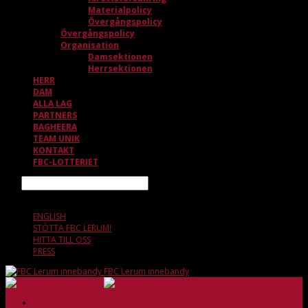
Materialpolicy
Övergångspolicy
Övergångspolicy
Organisation
Damsektionen
Herrsektionen
HERR
DAM
ALLA LAG
PARTNERS
BAGHEERA
TEAM UNIK
KONTAKT
FBC-LOTTERIET
Sök
9 AUGUSTI, 00.52
ENGLISH
STÖTTA FBC LERUM!
HITTA TILL OSS
PRESS
FBC Lerum innebandy
HEM