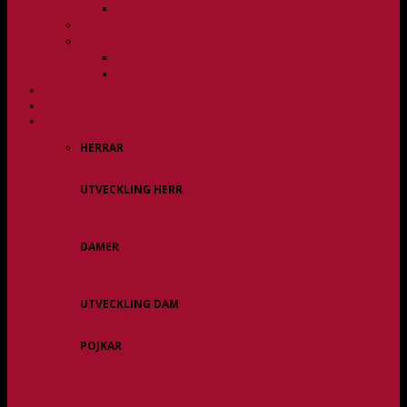
Övergångspolicy
Övergångspolicy
Organisation
Damsektionen
Herrsektionen
HERR
DAM
ALLA LAG
HERRAR
Allsvenskan
UTVECKLING HERR
Herr Div 3 / JAS
Herr USM
DAMER
Division 1 Region
Damveteraner
UTVECKLING DAM
Dam Div 2/JAS
POJKAR
P11
P12/P13
P14