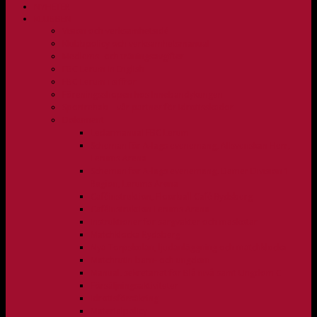
NYHETER
KLUBBEN
Vision och verksamhetsidé
Klubbpolicy och verksamhetsmanual
Medlems- och träningsavgifter
FBC Lerum in English
FBC Lerum i siffror
Föreningsshopen hos Innebandykungen
Sportrehab – vår partner för idrottsskador
Dokument
Ledarmanual FBC Lerum
Scheman för A-lags evenemang, Allsvenskan Herr,
Lerums Arena
Scheman för A-lags evenemang, Damer Division 1
Region, Lerums Arena
Caféinstruktion, Floorball Café Rydsberg
Caféinstruktion Lerums Arena
Instruktioner för sargvakter och maskotar
Matchklocka Rydsberg
Nya Torpskolan, ljudanläggning och matchklocka
Matchrutin barn- och ungdom
Manual, sekretariat för Blå nivå samt Ungdom C
Försäljningsaktiviteter
Idrottsförsäkring
Materialpolicy