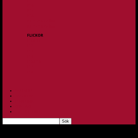
P15
P16
P17
P18
P/F 15/16 Gråbo
P/F 17/18 Gråbo
FLICKOR
F10/F11
F12
F13
F14
F15/F16
F17
F18
PARTNERS
BAGHEERA
TEAM UNIK
KONTAKT
FBC-LOTTERIET
Klubbpolicy och