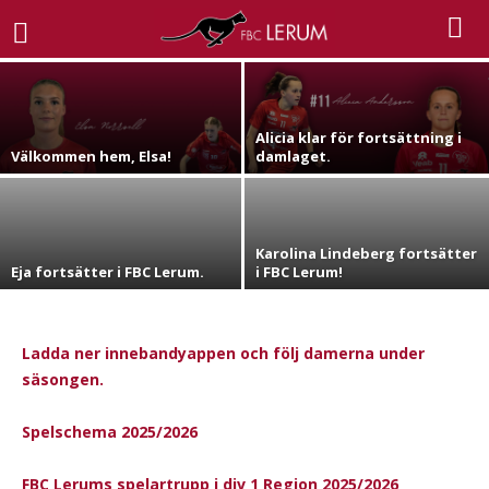
Offensiv spets ansluter till FBC Lerum.
FBC Lerum
-
jul 3, 2026
Alicia klar för fortsättning i
Välkommen hem, Elsa!
damlaget.
Karolina Lindeberg fortsätter
Eja fortsätter i FBC Lerum.
i FBC Lerum!
Ladda ner innebandyappen och följ damerna under
säsongen.
Spelschema 2025/2026
FBC Lerums spelartrupp i div 1 Region 2025/2026