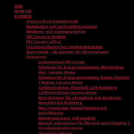
HEM
NYHETER
KLUBBEN
Vision och verksamhetsidé
Klubbpolicy och verksamhetsmanual
Medlems- och träningsavgifter
FBC Lerum in English
FBC Lerum i siffror
Föreningsshopen hos Innebandykungen
Sportrehab – vår partner för idrottsskador
Dokument
Ledarmanual FBC Lerum
Scheman för A-lags evenemang, Allsvenskan
Herr, Lerums Arena
Scheman för A-lags evenemang, Damer Division
1 Region, Lerums Arena
Caféinstruktion, Floorball Café Rydsberg
Caféinstruktion Lerums Arena
Instruktioner för sargvakter och maskotar
Matchklocka Rydsberg
Nya Torpskolan, ljudanläggning och
matchklocka
Matchrutin barn- och ungdom
Manual, sekretariat för Blå nivå samt Ungdom C
Försäljningsaktiviteter
Idrottsförsäkring