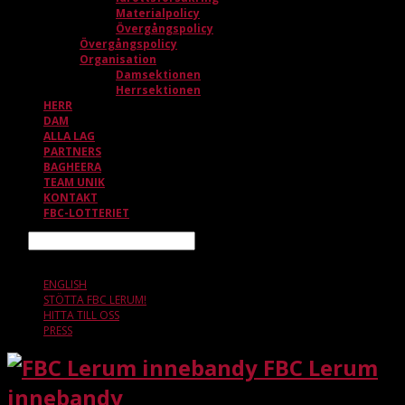
Materialpolicy
Övergångspolicy
Övergångspolicy
Organisation
Damsektionen
Herrsektionen
HERR
DAM
ALLA LAG
PARTNERS
BAGHEERA
TEAM UNIK
KONTAKT
FBC-LOTTERIET
Sök
10 AUGUSTI, 07.46
ENGLISH
STÖTTA FBC LERUM!
HITTA TILL OSS
PRESS
FBC Lerum
innebandy