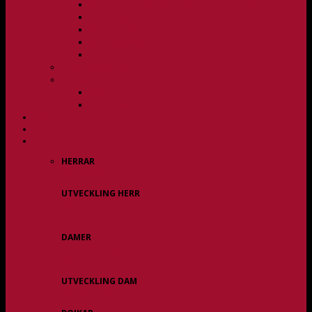
Manual, sekretariat för Blå nivå samt Ungdom C
Försäljningsaktiviteter
Idrottsförsäkring
Materialpolicy
Övergångspolicy
Övergångspolicy
Organisation
Damsektionen
Herrsektionen
HERR
DAM
ALLA LAG
HERRAR
Allsvenskan
UTVECKLING HERR
Herr Div 3 / JAS
Herr USM
DAMER
Division 1 Region
Damveteraner
UTVECKLING DAM
Dam Div 2/JAS