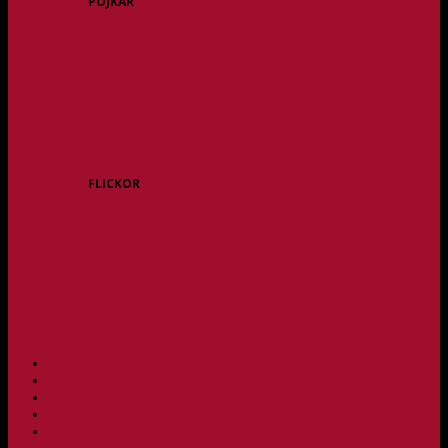
POJKAR
P11
P12/P13
P14
P15
P16
P17
P18
P/F 15/16 Gråbo
P/F 17/18 Gråbo
FLICKOR
F10/F11
F12
F13
F14
F15/F16
F17
F18
PARTNERS
BAGHEERA
TEAM UNIK
KONTAKT
FBC-LOTTERIET