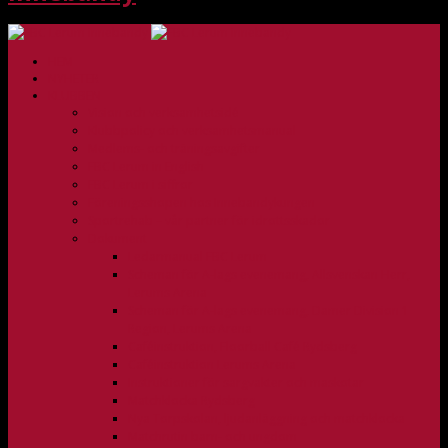
HEM
NYHETER
KLUBBEN
Vision och verksamhetsidé
Klubbpolicy och verksamhetsmanual
Medlems- och träningsavgifter
FBC Lerum in English
FBC Lerum i siffror
Föreningsshopen hos Innebandykungen
Sportrehab – vår partner för idrottsskador
Dokument
Ledarmanual FBC Lerum
Scheman för A-lags evenemang, Allsvenskan Herr,
Lerums Arena
Scheman för A-lags evenemang, Damer Division 1
Region, Lerums Arena
Caféinstruktion, Floorball Café Rydsberg
Caféinstruktion Lerums Arena
Instruktioner för sargvakter och maskotar
Matchklocka Rydsberg
Nya Torpskolan, ljudanläggning och matchklocka
Matchrutin barn- och ungdom