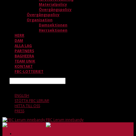
Materialpolicy
Övergångspolicy
Övergångspolicy
Organisation
Damsektionen
Herrsektionen
HERR
DAM
ALLA LAG
PARTNERS
BAGHEERA
TEAM UNIK
KONTAKT
FBC-LOTTERIET
Sök
7 AUGUSTI, 05.48
ENGLISH
STÖTTA FBC LERUM!
HITTA TILL OSS
PRESS
FBC Lerum innebandy
HEM