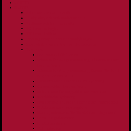
NYHETER
KLUBBEN
Vision och verksamhetsidé
Klubbpolicy och verksamhetsmanual
Medlems- och träningsavgifter
FBC Lerum in English
FBC Lerum i siffror
Föreningsshopen hos Innebandykungen
Sportrehab – vår partner för idrottsskador
Dokument
Ledarmanual FBC Lerum
Scheman för A-lags evenemang, Allsvenskan Herr,
Lerums Arena
Scheman för A-lags evenemang, Damer Division 1
Region, Lerums Arena
Caféinstruktion, Floorball Café Rydsberg
Caféinstruktion Lerums Arena
Instruktioner för sargvakter och maskotar
Matchklocka Rydsberg
Nya Torpskolan, ljudanläggning och matchklocka
Matchrutin barn- och ungdom
Manual, sekretariat för Blå nivå samt Ungdom C
Försäljningsaktiviteter
Idrottsförsäkring
Materialpolicy