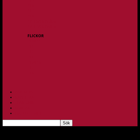
P15
P16
P17
P18
P/F 15/16 Gråbo
P/F 17/18 Gråbo
FLICKOR
F10/F11
F12
F13
F14
F15/F16
F17
F18
PARTNERS
BAGHEERA
TEAM UNIK
KONTAKT
FBC-LOTTERIET
Oesterreich: ”De ska bara gå ut och göra sitt