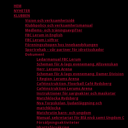
HEM
NYHETER
KLUBBEN
Vision och verksamhetsidé
Klubbpolicy och verksamhetsmanual
Medlems- och träningsavgifter
FBC Lerum in English
FBC Lerum i siffror
Föreningsshopen hos Innebandykungen
Sportrehab – vår partner för idrottsskador
Dokument
Ledarmanual FBC Lerum
Scheman för A-lags evenemang, Allsvenskan
Herr, Lerums Arena
Scheman för A-lags evenemang, Damer Division
1 Region, Lerums Arena
Caféinstruktion, Floorball Café Rydsberg
Caféinstruktion Lerums Arena
Instruktioner för sargvakter och maskotar
Matchklocka Rydsberg
Nya Torpskolan, ljudanläggning och
matchklocka
Matchrutin barn- och ungdom
Manual, sekretariat för Blå nivå samt Ungdom C
Försäljningsaktiviteter
Idrottsförsäkring