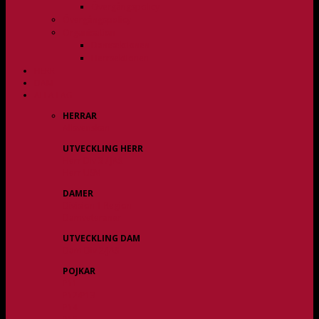
Övergångspolicy
Övergångspolicy
Organisation
Damsektionen
Herrsektionen
HERR
DAM
ALLA LAG
HERRAR
Allsvenskan
UTVECKLING HERR
Herr Div 3 / JAS
Herr USM
DAMER
Division 1 Region
Damveteraner
UTVECKLING DAM
Dam Div 2/JAS
POJKAR
P11
P12/P13
P14