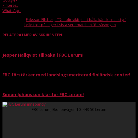
Google+
Pinterest
WhatsApp
Förra artikeln
Eriksson Elfsberg: ”Det blir viktigt att hålla känslorna i styr”
Nästa artikel
Lelle tror på seger i sista seriematchen för säsongen
RELATERAT
MER AV SKRIBENTEN
Jesper Hallqvist tillbaka i FBC Lerum!
FBC förstärker med landslagsmeriterad finländsk center!
Simon Johansson klar för FBC Lerum!
FBC Lerum, Ekollonvägen 10, 443 50 Lerum