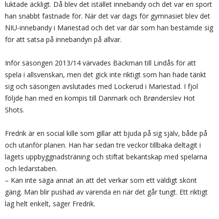
luktade äckligt. Då blev det istället innebandy och det var en sport
han snabbt fastnade för. När det var dags för gymnasiet blev det
NIU-innebandy i Mariestad och det var där som han bestämde sig
för att satsa på innebandyn på allvar.
Inför säsongen 2013/14 värvades Bäckman till Lindås för att
spela i allsvenskan, men det gick inte riktigt som han hade tänkt
sig och säsongen avslutades med Lockerud i Mariestad. I fjol
följde han med en kompis till Danmark och Brønderslev Hot
Shots.
Fredrik är en social kille som gillar att bjuda på sig själv, både på
och utanför planen. Han har sedan tre veckor tillbaka deltagit i
lagets uppbyggnadsträning och stiftat bekantskap med spelarna
och ledarstaben.
– Kan inte säga annat än att det verkar som ett väldigt skönt
gäng. Man blir pushad av varenda en när det går tungt. Ett riktigt
lag helt enkelt, säger Fredrik.