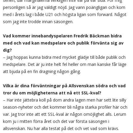
serien, där marginalerna verkligen inte var på vår sida. För mig
personligen så är jag väldigt nöjd. Jag vann poängligan och kom
med i årets lag i både U21 och högsta ligan som forward. Något
som jag inte trodde innan säsongen.
Vad kommer innebandyspelaren Fredrik Bäckman bidra
med och vad kan medspelare och publik förvänta sig av
dig?
– Jag hoppas kunna bidra med mycket glädje till både publik och
medspelare. Det är ju inte helt fel heller om man kanske får läge
att bjuda på en fin dragning någon gång.
Vilka är dina förväntningar på Allsvenskan södra och vad
tror du om möjligheterna att nå ett SSL-kval?
– Har inte jättebra koll på dom andra lagen men har sett lite silly
season-nyheter och det kommer bli några starka profiler här och
var. Jag tror inte att ett SSL-kval är någon omöjlighet alls. Lerum
kom ju i mitten förra året och det var första säsongen i
allsvenskan. Nu har alla testat på det och vet vad som krävs.