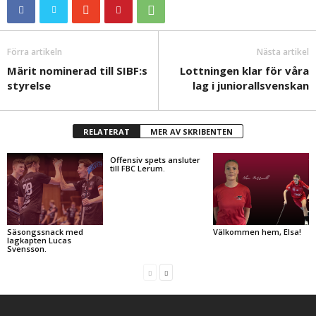
Förra artikeln
Nästa artikel
Märit nominerad till SIBF:s
Lottningen klar för våra
styrelse
lag i juniorallsvenskan
RELATERAT
MER AV SKRIBENTEN
Offensiv spets ansluter
till FBC Lerum.
Säsongssnack med
Välkommen hem, Elsa!
lagkapten Lucas
Svensson.