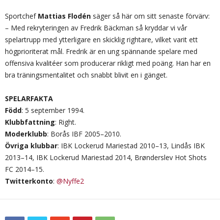
Sportchef
Mattias Flodén
säger så här om sitt senaste förvärv:
– Med rekryteringen av Fredrik Bäckman så kryddar vi vår
spelartrupp med ytterligare en skicklig rightare, vilket varit ett
högprioriterat mål. Fredrik är en ung spännande spelare med
offensiva kvalitéer som producerar rikligt med poäng. Han har en
bra träningsmentalitet och snabbt blivit en i gänget.
SPELARFAKTA
Född
: 5 september 1994.
Klubbfattning
: Right.
Moderklubb
: Borås IBF 2005–2010.
Övriga klubbar
: IBK Lockerud Mariestad 2010–13, Lindås IBK
2013–14, IBK Lockerud Mariestad 2014, Brønderslev Hot Shots
FC 2014–15.
Twitterkonto
:
@Nyffe2