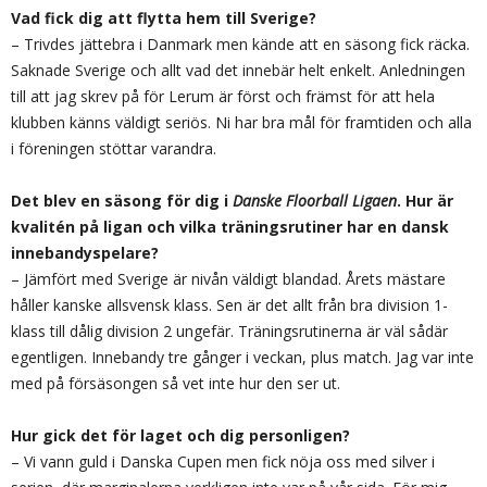
Vad fick dig att flytta hem till Sverige?
– Trivdes jättebra i Danmark men kände att en säsong fick räcka.
Saknade Sverige och allt vad det innebär helt enkelt. Anledningen
till att jag skrev på för Lerum är först och främst för att hela
klubben känns väldigt seriös. Ni har bra mål för framtiden och alla
i föreningen stöttar varandra.
Det blev en säsong för dig i
Danske Floorball Ligaen
. Hur är
kvalitén på ligan och vilka träningsrutiner har en dansk
innebandyspelare?
– Jämfört med Sverige är nivån väldigt blandad. Årets mästare
håller kanske allsvensk klass. Sen är det allt från bra division 1-
klass till dålig division 2 ungefär. Träningsrutinerna är väl sådär
egentligen. Innebandy tre gånger i veckan, plus match. Jag var inte
med på försäsongen så vet inte hur den ser ut.
Hur gick det för laget och dig personligen?
– Vi vann guld i Danska Cupen men fick nöja oss med silver i