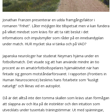
Jonathan Franzen presenterar en udda framgångsfaktor i
romanen ”Frihet”. Låter möjligen lite tillspetsat men vi kan fundera
på vilket mindset som krävs för att ta rätt beslut i det
informations och impulsmyller som råder på en innebandyplan
under match. HUR mycket ska vi tänka och på VAD?
Japanska neurologer har studerat Neymars hjärna under en
fotbollsmatch. Det visade sig att han använde mindre än tio
procent av en amatörfotbollsspelares hjärnaktivitet när han
fintade sig genom motståndarförsvaret. I rapporten (Frontiers in
Human Neuroscience) beskrivs hans fotarbete som ”kusligt
naturligt” och liknas vid en autopilot.
Då är det alltså inte den tomma skallen som krävs utan förmågan
att slappna av och lita på de instinkter och den intuition som
utvecklats under tusentals träningstimmar. Ut med spänningar,