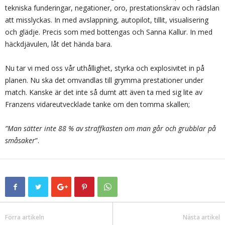
tekniska funderingar, negationer, oro, prestationskrav och rädslan
att misslyckas. In med avslappning, autopilot, tillit, visualisering
och glädje. Precis som med bottengas och Sanna Kallur. In med
häckdjävulen, låt det hända bara.
Nu tar vi med oss vår uthållighet, styrka och explosivitet in på
planen. Nu ska det omvandlas till grymma prestationer under
match. Kanske är det inte så dumt att även ta med sig lite av
Franzens vidareutvecklade tanke om den tomma skallen;
”Man sätter inte 88 % av straffkasten om man går och grubblar på
småsaker
”.
Förra artikeln
Nästa artikel