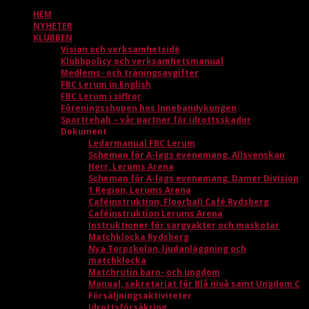
HEM
NYHETER
KLUBBEN
Vision och verksamhetsidé
Klubbpolicy och verksamhetsmanual
Medlems- och träningsavgifter
FBC Lerum in English
FBC Lerum i siffror
Föreningsshopen hos Innebandykungen
Sportrehab – vår partner för idrottsskador
Dokument
Ledarmanual FBC Lerum
Scheman för A-lags evenemang, Allsvenskan
Herr, Lerums Arena
Scheman för A-lags evenemang, Damer Division
1 Region, Lerums Arena
Caféinstruktion, Floorball Café Rydsberg
Caféinstruktion Lerums Arena
Instruktioner för sargvakter och maskotar
Matchklocka Rydsberg
Nya Torpskolan, ljudanläggning och
matchklocka
Matchrutin barn- och ungdom
Manual, sekretariat för Blå nivå samt Ungdom C
Försäljningsaktiviteter
Idrottsförsäkring