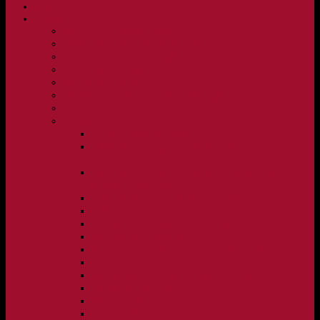
NYHETER
KLUBBEN
Vision och verksamhetsidé
Klubbpolicy och verksamhetsmanual
Medlems- och träningsavgifter
FBC Lerum in English
FBC Lerum i siffror
Föreningsshopen hos Innebandykungen
Sportrehab – vår partner för idrottsskador
Dokument
Ledarmanual FBC Lerum
Scheman för A-lags evenemang, Allsvenskan Herr,
Lerums Arena
Scheman för A-lags evenemang, Damer Division 1
Region, Lerums Arena
Caféinstruktion, Floorball Café Rydsberg
Caféinstruktion Lerums Arena
Instruktioner för sargvakter och maskotar
Matchklocka Rydsberg
Nya Torpskolan, ljudanläggning och matchklocka
Matchrutin barn- och ungdom
Manual, sekretariat för Blå nivå samt Ungdom C
Försäljningsaktiviteter
Idrottsförsäkring
Materialpolicy