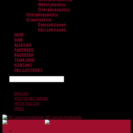
Materialpolicy
Övergångspolicy
Övergångspolicy
Organisation
Damsektionen
Herrsektionen
HERR
DAM
ALLA LAG
PARTNERS
BAGHEERA
TEAM UNIK
KONTAKT
FBC-LOTTERIET
Sök
9 AUGUSTI, 04.32
ENGLISH
STÖTTA FBC LERUM!
HITTA TILL OSS
PRESS
FBC Lerum innebandy
HEM