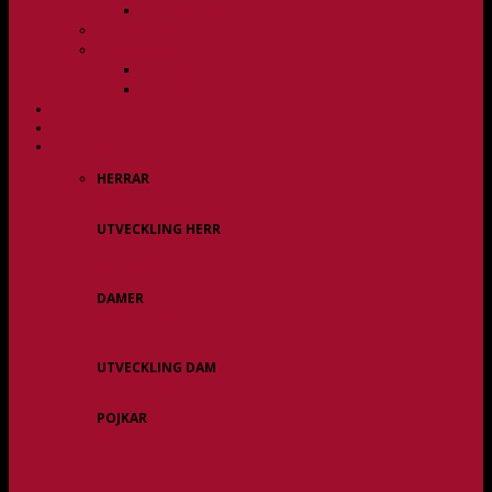
Övergångspolicy
Övergångspolicy
Organisation
Damsektionen
Herrsektionen
HERR
DAM
ALLA LAG
HERRAR
Allsvenskan
UTVECKLING HERR
Herr Div 3 / JAS
Herr USM
DAMER
Division 1 Region
Damveteraner
UTVECKLING DAM
Dam Div 2/JAS
POJKAR
P11
P12/P13
P14