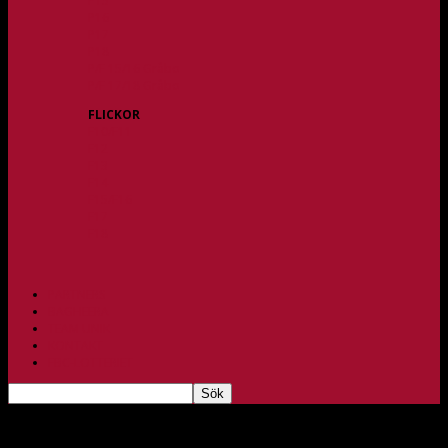
P15
P16
P17
P18
P/F 15/16 Gråbo
P/F 17/18 Gråbo
FLICKOR
F10/F11
F12
F13
F14
F15/F16
F17
F18
PARTNERS
BAGHEERA
TEAM UNIK
KONTAKT
FBC-LOTTERIET
Suddenseger mot Lindås