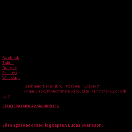
Facebook
Twitter
Google+
Pinterest
WhatsApp
Förra artikeln
Bäckman: ”Det är skitkul att spela i Rydsberg”
Nästa artikel
Tomáš Sladký huvudtränare på SSL Elite Training för 02:or och
03:or
RELATERAT
MER AV SKRIBENTEN
Säsongssnack med lagkapten Lucas Svensson.