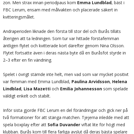
zon. Men strax innan periodpaus kom
Emma Lundblad
, bäst i
FBC Lerum, ensam med målvakten och placerade säkert in
kvitteringsmålet.
Andraperioden liknade den första till stor del och Burås tilläts
återigen att ta ledningen. Som tur var hittade förstafemman
äntligen flytet och kvitterade kort därefter genom Nina Olsson.
Flytet fortsatte även i deras nästa byte då en Buråsfot styrde in
2–3 efter en fin vändning.
Spelet i övrigt stämde inte helt, men vad som var mycket positivt
var femman med Emma Lundblad,
Paulina Arvidsson
,
Helena
Lindblad
,
Lisa Mazetti
och
Emilia Johannesson
som spelade
väldigt enkelt och stabilt.
Inför sista gjorde FBC Lerum en del förändringar och gick ner på
två formationer för att stänga matchen. Tjejerna inledde med att
spela boxplay efter att
Sofia Duvander
viftat lite för högt med
klubban. Burås kom till flera farliga avslut då deras bästa spelare