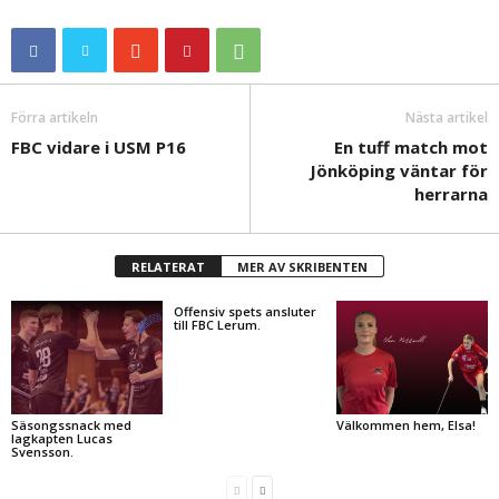
Förra artikeln
Nästa artikel
FBC vidare i USM P16
En tuff match mot
Jönköping väntar för
herrarna
RELATERAT
MER AV SKRIBENTEN
Offensiv spets ansluter
till FBC Lerum.
Säsongssnack med
Välkommen hem, Elsa!
lagkapten Lucas
Svensson.