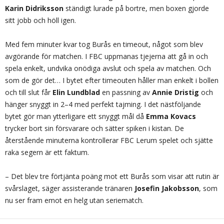
Karin Didriksson
ständigt lurade på bortre, men boxen gjorde
sitt jobb och höll igen.
Med fem minuter kvar tog Burås en timeout, något som blev
avgörande för matchen. I FBC uppmanas tjejerna att gå in och
spela enkelt, undvika onödiga avslut och spela av matchen. Och
som de gör det… I bytet efter timeouten håller man enkelt i bollen
och till slut får
Elin Lundblad
en passning av
Annie Dristig
och
hänger snyggt in 2–4 med perfekt tajming. I det nästföljande
bytet gör man ytterligare ett snyggt mål då
Emma Kovacs
trycker bort sin försvarare och sätter spiken i kistan. De
återstående minuterna kontrollerar FBC Lerum spelet och sjätte
raka segern är ett faktum.
– Det blev tre förtjänta poäng mot ett Burås som visar att rutin är
svårslaget, säger assisterande tränaren
Josefin Jakobsson
, som
nu ser fram emot en helg utan seriematch.