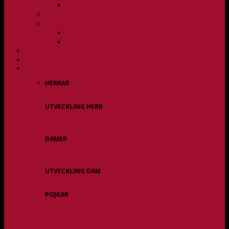
Övergångspolicy
Övergångspolicy
Organisation
Damsektionen
Herrsektionen
HERR
DAM
ALLA LAG
HERRAR
Allsvenskan
UTVECKLING HERR
Herr Div 3 / JAS
Herr USM
DAMER
Division 1 Region
Damveteraner
UTVECKLING DAM
Dam Div 2/JAS
POJKAR
P11
P12/P13
P14