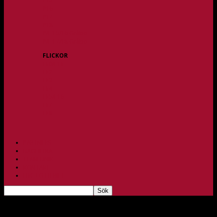
P15
P16
P17
P18
P/F 15/16 Gråbo
P/F 17/18 Gråbo
FLICKOR
F10/F11
F12
F13
F14
F15/F16
F17
F18
PARTNERS
BAGHEERA
TEAM UNIK
KONTAKT
FBC-LOTTERIET
Heldag med de yngsta i Hjällsnäshallen