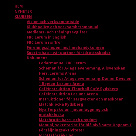
HEM
NYHETER
KLUBBEN
Vision och verksamhetsidé
Klubbpolicy och verksamhetsmanual
Medlems- och träningsavgifter
FBC Lerum in English
FBC Lerum i siffror
Föreningsshopen hos Innebandykungen
Sportrehab – vår partner för idrottsskador
Dokument
Ledarmanual FBC Lerum
Scheman för A-lags evenemang, Allsvenskan
Herr, Lerums Arena
Scheman för A-lags evenemang, Damer Division
1 Region, Lerums Arena
Caféinstruktion, Floorball Café Rydsberg
Caféinstruktion Lerums Arena
Instruktioner för sargvakter och maskotar
Matchklocka Rydsberg
Nya Torpskolan, ljudanläggning och
matchklocka
Matchrutin barn- och ungdom
Manual, sekretariat för Blå nivå samt Ungdom C
Försäljningsaktiviteter
Idrottsförsäkring