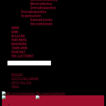
Materialpolicy
Övergångspolicy
Övergångspolicy
Organisation
Damsektionen
Herrsektionen
HERR
DAM
ALLA LAG
PARTNERS
BAGHEERA
TEAM UNIK
KONTAKT
FBC-LOTTERIET
Sök
8 AUGUSTI, 22.39
ENGLISH
STÖTTA FBC LERUM!
HITTA TILL OSS
PRESS
FBC Lerum innebandy
HEM