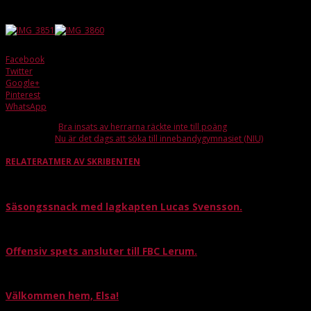
och med alla ideella krafter i form av ledare och föräldrar får F07/08 ihop
ett mycket lyckat och uppskattat arrangemang och Gråbo blir i blickpunkten.
Facebook
Twitter
Google+
Pinterest
WhatsApp
Förra artikeln
Bra insats av herrarna räckte inte till poäng
Nästa artikel
Nu är det dags att söka till innebandygymnasiet (NIU)
RELATERAT
MER AV SKRIBENTEN
Säsongssnack med lagkapten Lucas Svensson.
Offensiv spets ansluter till FBC Lerum.
Välkommen hem, Elsa!