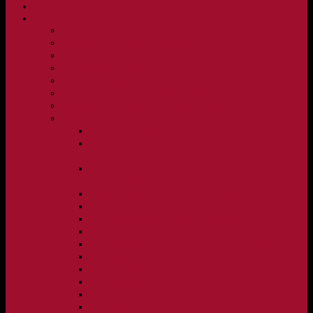
NYHETER
KLUBBEN
Vision och verksamhetsidé
Klubbpolicy och verksamhetsmanual
Medlems- och träningsavgifter
FBC Lerum in English
FBC Lerum i siffror
Föreningsshopen hos Innebandykungen
Sportrehab – vår partner för idrottsskador
Dokument
Ledarmanual FBC Lerum
Scheman för A-lags evenemang, Allsvenskan Herr,
Lerums Arena
Scheman för A-lags evenemang, Damer Division 1
Region, Lerums Arena
Caféinstruktion, Floorball Café Rydsberg
Caféinstruktion Lerums Arena
Instruktioner för sargvakter och maskotar
Matchklocka Rydsberg
Nya Torpskolan, ljudanläggning och matchklocka
Matchrutin barn- och ungdom
Manual, sekretariat för Blå nivå samt Ungdom C
Försäljningsaktiviteter
Idrottsförsäkring
Materialpolicy