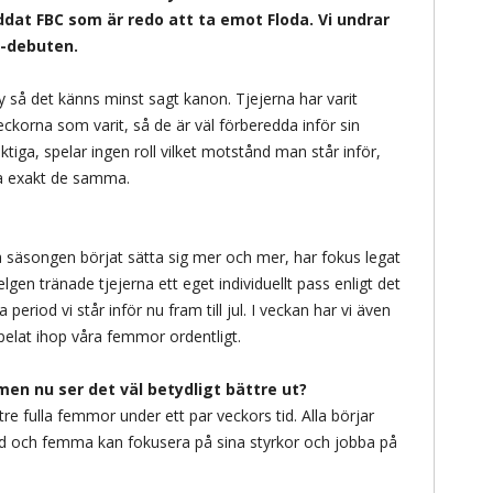
addat FBC som är redo att ta emot Floda. Vi undrar
y-debuten.
by så det känns minst sagt kanon. Tjejerna har varit
korna som varit, så de är väl förberedda inför sin
viktiga, spelar ingen roll vilket motstånd man står inför,
ra exakt de samma.
 säsongen börjat sätta sig mer och mer, har fokus legat
lgen tränade tjejerna ett eget individuellt pass enligt det
 period vi står inför nu fram till jul. I veckan har vi även
 spelat ihop våra femmor ordentligt.
men nu ser det väl betydligt bättre ut?
tre fulla femmor under ett par veckors tid. Alla börjar
ndivid och femma kan fokusera på sina styrkor och jobba på