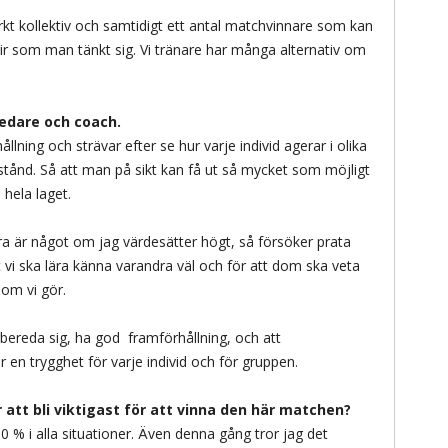
arkt kollektiv och samtidigt ett antal matchvinnare som kan
lir som man tänkt sig. Vi tränare har många alternativ om
ledare och coach.
ållning och strävar efter se hur varje individ agerar i olika
stånd. Så att man på sikt kan få ut så mycket som möjligt
 hela laget.
 är något om jag värdesätter högt, så försöker prata
 vi ska lära känna varandra väl och för att dom ska veta
som vi gör.
förbereda sig, ha god framförhållning, och att
n trygghet för varje individ och för gruppen.
 att bli viktigast för att vinna den här matchen?
150 % i alla situationer. Även denna gång tror jag det