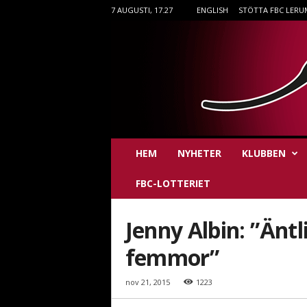
7 AUGUSTI, 17.27
ENGLISH
STÖTTA FBC LERU
F
HEM
NYHETER
KLUBBEN
B
C
FBC-LOTTERIET
L
e
r
Jenny Albin: ”Äntl
u
m
femmor”
i
n
nov 21, 2015
1223
n
e