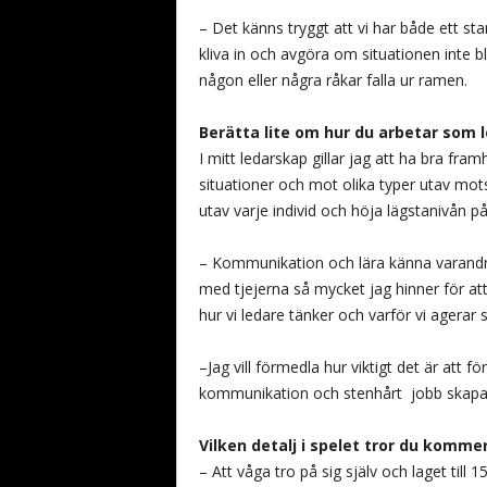
– Det känns tryggt att vi har både ett st
kliva in och avgöra om situationen inte b
någon eller några råkar falla ur ramen.
Berätta lite om hur du arbetar som 
I mitt ledarskap gillar jag att ha bra framh
situationer och mot olika typer utav mot
utav varje individ och höja lägstanivån på
– Kommunikation och lära känna varandra
med tjejerna så mycket jag hinner för att
hur vi ledare tänker och varför vi agerar 
–Jag vill förmedla hur viktigt det är att 
kommunikation och stenhårt jobb skapar e
Vilken detalj i spelet tror du kommer
– Att våga tro på sig själv och laget till 