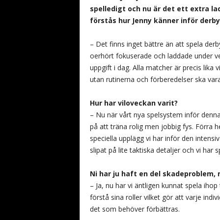
spelledigt och nu är det ett extra l
förstås hur Jenny känner inför derb
– Det finns inget bättre än att spela der
oerhört fokuserade och laddade under vec
uppgift i dag. Alla matcher är precis lika 
utan rutinerna och förberedelser ska va
Hur har viloveckan varit?
– Nu när vårt nya spelsystem inför denna
på att träna rolig men jobbig fys. Förra he
speciella upplägg vi har inför den intensiva
slipat på lite taktiska detaljer och vi har
Ni har ju haft en del skadeproblem, 
– Ja, nu har vi äntligen kunnat spela ihop 
förstå sina roller vilket gör att varje i
det som behöver förbättras.