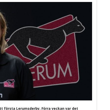
sitt första Lerumsderby. Förra veckan var det