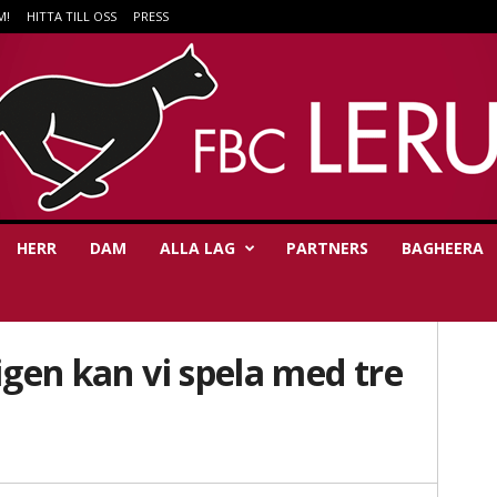
M!
HITTA TILL OSS
PRESS
HERR
DAM
ALLA LAG
PARTNERS
BAGHEERA
igen kan vi spela med tre