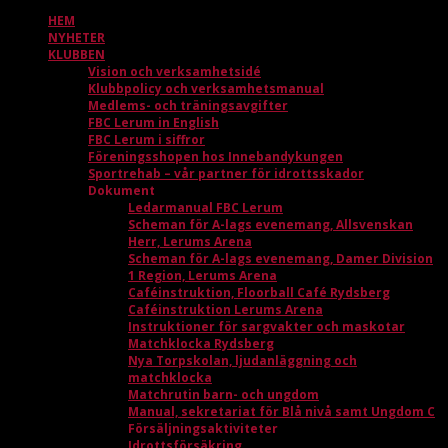
HEM
NYHETER
KLUBBEN
Vision och verksamhetsidé
Klubbpolicy och verksamhetsmanual
Medlems- och träningsavgifter
FBC Lerum in English
FBC Lerum i siffror
Föreningsshopen hos Innebandykungen
Sportrehab – vår partner för idrottsskador
Dokument
Ledarmanual FBC Lerum
Scheman för A-lags evenemang, Allsvenskan
Herr, Lerums Arena
Scheman för A-lags evenemang, Damer Division
1 Region, Lerums Arena
Caféinstruktion, Floorball Café Rydsberg
Caféinstruktion Lerums Arena
Instruktioner för sargvakter och maskotar
Matchklocka Rydsberg
Nya Torpskolan, ljudanläggning och
matchklocka
Matchrutin barn- och ungdom
Manual, sekretariat för Blå nivå samt Ungdom C
Försäljningsaktiviteter
Idrottsförsäkring