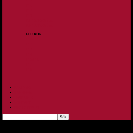
P15
P16
P17
P18
P/F 15/16 Gråbo
P/F 17/18 Gråbo
FLICKOR
F10/F11
F12
F13
F14
F15/F16
F17
F18
PARTNERS
BAGHEERA
TEAM UNIK
KONTAKT
FBC-LOTTERIET
Starkt nyförvärv till damlaget