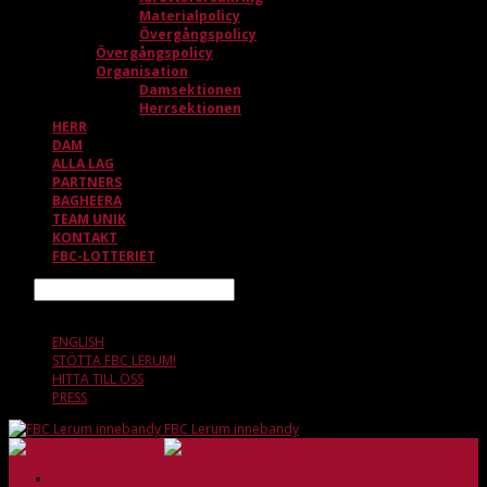
Materialpolicy
Övergångspolicy
Övergångspolicy
Organisation
Damsektionen
Herrsektionen
HERR
DAM
ALLA LAG
PARTNERS
BAGHEERA
TEAM UNIK
KONTAKT
FBC-LOTTERIET
Sök
8 AUGUSTI, 01.06
ENGLISH
STÖTTA FBC LERUM!
HITTA TILL OSS
PRESS
FBC Lerum innebandy
HEM