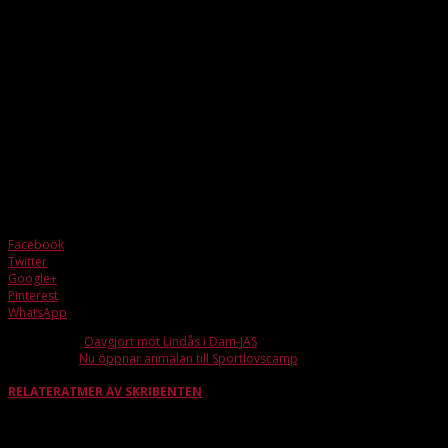
Det är jämnt i tabellen bakom Lindome och flera lag slåss om andraplatsen.
I skrivande stund är vi precis under kvalstrecket. Hur ser du på lagets
möjlighet att ta sig till kvalspel och vad kommer krävas för att ta sig dit?
– Att ta sig till kval är något riktigt stort och roligt. Jag vet att tjejerna ger sitt
yttersta på planen och med vilja och inställning kommer man långt! Jag vet
att vi kommer göra vårt bästa för att nå dit!
Din debut sker på söndag mot Guldheden. Vad har du för tankar och
känslor inför matchen?
– Sjukt taggad, glad att jag får chansen att spela och lite nervös ?
Facebook
Twitter
Google+
Pinterest
WhatsApp
Förra artikeln
Oavgjort mot Lindås i Dam-JAS
Nästa artikel
Nu öppnar anmälan till Sportlovscamp
RELATERAT
MER AV SKRIBENTEN