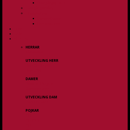
Övergångspolicy
Övergångspolicy
Organisation
Damsektionen
Herrsektionen
HERR
DAM
ALLA LAG
HERRAR
Allsvenskan
UTVECKLING HERR
Herr Div 3 / JAS
Herr USM
DAMER
Division 1 Region
Damveteraner
UTVECKLING DAM
Dam Div 2/JAS
POJKAR
P11
P12/P13
P14