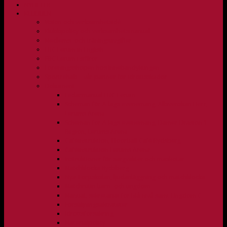
NYHETER
KLUBBEN
Vision och verksamhetsidé
Klubbpolicy och verksamhetsmanual
Medlems- och träningsavgifter
FBC Lerum in English
FBC Lerum i siffror
Föreningsshopen hos Innebandykungen
Sportrehab – vår partner för idrottsskador
Dokument
Ledarmanual FBC Lerum
Scheman för A-lags evenemang, Allsvenskan Herr,
Lerums Arena
Scheman för A-lags evenemang, Damer Division 1
Region, Lerums Arena
Caféinstruktion, Floorball Café Rydsberg
Caféinstruktion Lerums Arena
Instruktioner för sargvakter och maskotar
Matchklocka Rydsberg
Nya Torpskolan, ljudanläggning och matchklocka
Matchrutin barn- och ungdom
Manual, sekretariat för Blå nivå samt Ungdom C
Försäljningsaktiviteter
Idrottsförsäkring
Materialpolicy