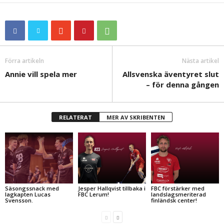
Förra artikeln
Nästa artikel
Annie vill spela mer
Allsvenska äventyret slut
– för denna gången
RELATERAT
MER AV SKRIBENTEN
Säsongssnack med
Jesper Hallqvist tillbaka i
FBC förstärker med
lagkapten Lucas
FBC Lerum!
landslagsmeriterad
Svensson.
finländsk center!