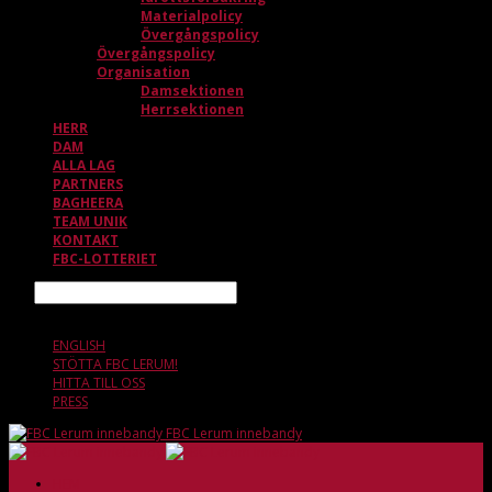
Materialpolicy
Övergångspolicy
Övergångspolicy
Organisation
Damsektionen
Herrsektionen
HERR
DAM
ALLA LAG
PARTNERS
BAGHEERA
TEAM UNIK
KONTAKT
FBC-LOTTERIET
Sök
8 AUGUSTI, 15.27
ENGLISH
STÖTTA FBC LERUM!
HITTA TILL OSS
PRESS
FBC Lerum innebandy
HEM