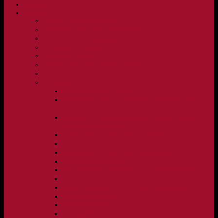
NYHETER
KLUBBEN
Vision och verksamhetsidé
Klubbpolicy och verksamhetsmanual
Medlems- och träningsavgifter
FBC Lerum in English
FBC Lerum i siffror
Föreningsshopen hos Innebandykungen
Sportrehab – vår partner för idrottsskador
Dokument
Ledarmanual FBC Lerum
Scheman för A-lags evenemang, Allsvenskan Herr,
Lerums Arena
Scheman för A-lags evenemang, Damer Division 1
Region, Lerums Arena
Caféinstruktion, Floorball Café Rydsberg
Caféinstruktion Lerums Arena
Instruktioner för sargvakter och maskotar
Matchklocka Rydsberg
Nya Torpskolan, ljudanläggning och matchklocka
Matchrutin barn- och ungdom
Manual, sekretariat för Blå nivå samt Ungdom C
Försäljningsaktiviteter
Idrottsförsäkring
Materialpolicy