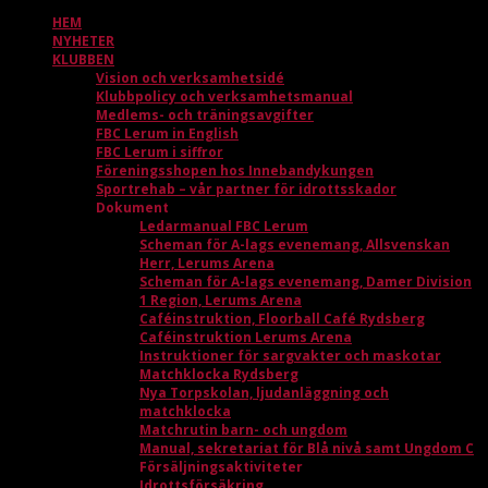
HEM
NYHETER
KLUBBEN
Vision och verksamhetsidé
Klubbpolicy och verksamhetsmanual
Medlems- och träningsavgifter
FBC Lerum in English
FBC Lerum i siffror
Föreningsshopen hos Innebandykungen
Sportrehab – vår partner för idrottsskador
Dokument
Ledarmanual FBC Lerum
Scheman för A-lags evenemang, Allsvenskan
Herr, Lerums Arena
Scheman för A-lags evenemang, Damer Division
1 Region, Lerums Arena
Caféinstruktion, Floorball Café Rydsberg
Caféinstruktion Lerums Arena
Instruktioner för sargvakter och maskotar
Matchklocka Rydsberg
Nya Torpskolan, ljudanläggning och
matchklocka
Matchrutin barn- och ungdom
Manual, sekretariat för Blå nivå samt Ungdom C
Försäljningsaktiviteter
Idrottsförsäkring