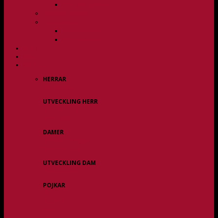
Övergångspolicy
Övergångspolicy
Organisation
Damsektionen
Herrsektionen
HERR
DAM
ALLA LAG
HERRAR
Allsvenskan
UTVECKLING HERR
Herr Div 3 / JAS
Herr USM
DAMER
Division 1 Region
Damveteraner
UTVECKLING DAM
Dam Div 2/JAS
POJKAR
P11
P12/P13
P14