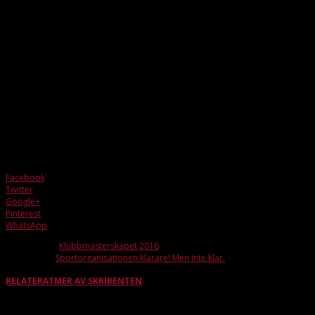
att den är likadan i övriga truppen. För mig så finns inget annat än att vi ska
tillbaka till Allsvenskan och jag tycker definitivt att vi har förutsättningarna
för det. Inte minst har vi Sveriges i särklass bästa fystränare, och
energispridare, i Staffan Hjalmarsson. Vi kommer i alla fall inte falla på
fysiken i någon match, det vågar jag lova. Serien kommer säkert, som
vanligt, bli jämn med 5-6 lag som bråkar om kvalplatserna.
Fakta
Ålder:
30
Position:
Vänsterforward
Klubbfattning:
Right
Tröjnummer:
26
Facebook
Twitter
Google+
Pinterest
WhatsApp
Förra artikeln
Klubbmästerskapet 2016
Nästa artikel
Sportorganisationen klarare! Men inte klar.
RELATERAT
MER AV SKRIBENTEN