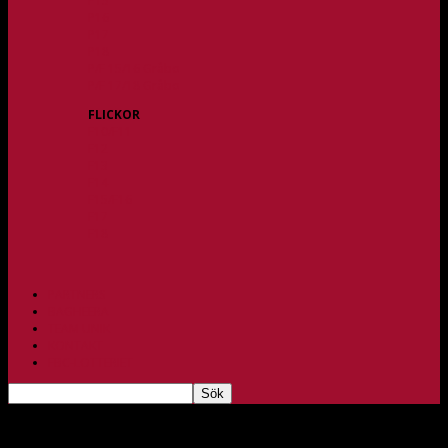
P15
P16
P17
P18
P/F 15/16 Gråbo
P/F 17/18 Gråbo
FLICKOR
F10/F11
F12
F13
F14
F15/F16
F17
F18
PARTNERS
BAGHEERA
TEAM UNIK
KONTAKT
FBC-LOTTERIET
Mattias Lundberg klar för två nya år