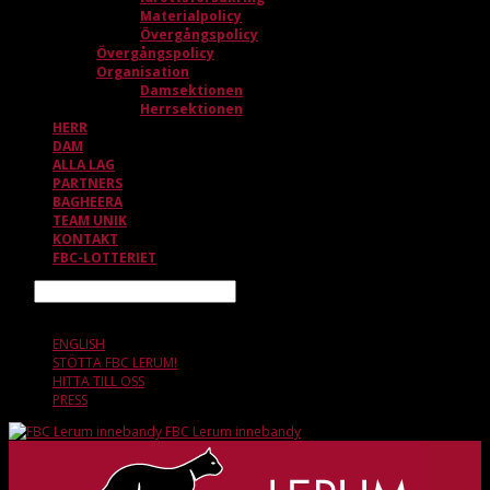
Materialpolicy
Övergångspolicy
Övergångspolicy
Organisation
Damsektionen
Herrsektionen
HERR
DAM
ALLA LAG
PARTNERS
BAGHEERA
TEAM UNIK
KONTAKT
FBC-LOTTERIET
Sök
8 AUGUSTI, 06.45
ENGLISH
STÖTTA FBC LERUM!
HITTA TILL OSS
PRESS
FBC Lerum innebandy