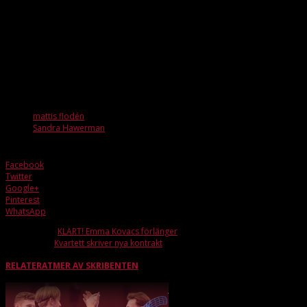
FAKTA
Född:
1999
Moderklubb:
FBC Lerum
Position:
Forward
Klubbfattning:
Left
Tröjnummer:
89
Meriter:
Breddläger U19, 2 st brons på SDF-SM med Stadslaget samt F-16
SM-bronset med FBC Lerum
TAGGAR
mattis flodén
Sandra Hawerman
Facebook
Twitter
Google+
Pinterest
WhatsApp
Förra artikeln
KLART! Emma Kovacs förlänger
Nästa artikel
Kvartett skriver nya kontrakt
RELATERAT
MER AV SKRIBENTEN