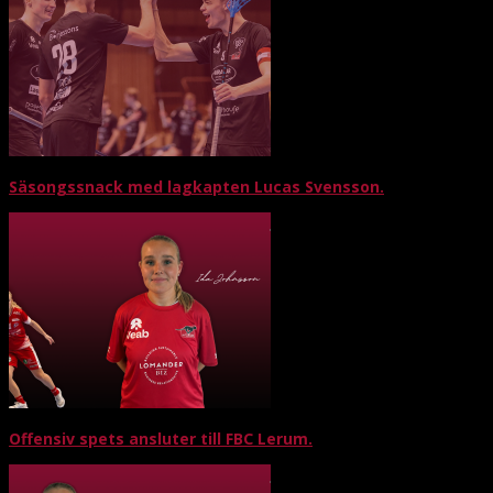
Säsongssnack med lagkapten Lucas Svensson.
Offensiv spets ansluter till FBC Lerum.