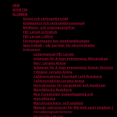
HEM
NYHETER
KLUBBEN
Vision och verksamhetsidé
Klubbpolicy och verksamhetsmanual
Medlems- och träningsavgifter
FBC Lerum in English
FBC Lerum i siffror
Föreningsshopen hos Innebandykungen
Sportrehab – vår partner för idrottsskador
Dokument
Ledarmanual FBC Lerum
Scheman för A-lags evenemang, Allsvenskan
Herr, Lerums Arena
Scheman för A-lags evenemang, Damer Division
1 Region, Lerums Arena
Caféinstruktion, Floorball Café Rydsberg
Caféinstruktion Lerums Arena
Instruktioner för sargvakter och maskotar
Matchklocka Rydsberg
Nya Torpskolan, ljudanläggning och
matchklocka
Matchrutin barn- och ungdom
Manual, sekretariat för Blå nivå samt Ungdom C
Försäljningsaktiviteter
Idrottsförsäkring