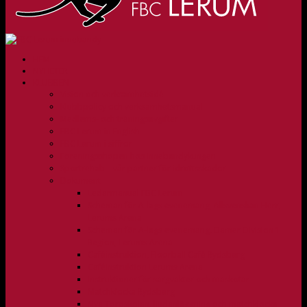
HEM
NYHETER
KLUBBEN
Vision och verksamhetsidé
Klubbpolicy och verksamhetsmanual
Medlems- och träningsavgifter
FBC Lerum in English
FBC Lerum i siffror
Föreningsshopen hos Innebandykungen
Sportrehab – vår partner för idrottsskador
Dokument
Ledarmanual FBC Lerum
Scheman för A-lags evenemang, Allsvenskan Herr,
Lerums Arena
Scheman för A-lags evenemang, Damer Division 1
Region, Lerums Arena
Caféinstruktion, Floorball Café Rydsberg
Caféinstruktion Lerums Arena
Instruktioner för sargvakter och maskotar
Matchklocka Rydsberg
Nya Torpskolan, ljudanläggning och matchklocka