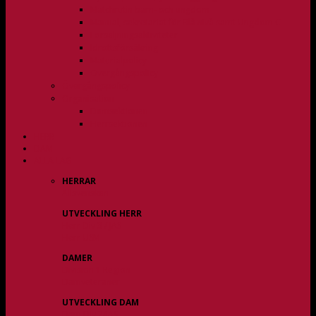
Matchrutin barn- och ungdom
Manual, sekretariat för Blå nivå samt Ungdom C
Försäljningsaktiviteter
Idrottsförsäkring
Materialpolicy
Övergångspolicy
Övergångspolicy
Organisation
Damsektionen
Herrsektionen
HERR
DAM
ALLA LAG
HERRAR
Allsvenskan
UTVECKLING HERR
Herr Div 3 / JAS
Herr USM
DAMER
Division 1 Region
Damveteraner
UTVECKLING DAM
Dam Div 2/JAS