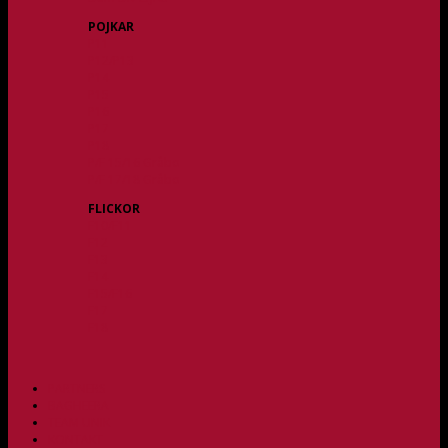
POJKAR
P11
P12/P13
P14
P15
P16
P17
P18
P/F 15/16 Gråbo
P/F 17/18 Gråbo
FLICKOR
F10/F11
F12
F13
F14
F15/F16
F17
F18
PARTNERS
BAGHEERA
TEAM UNIK
KONTAKT