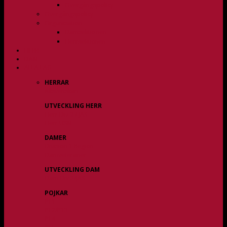
Övergångspolicy
Övergångspolicy
Organisation
Damsektionen
Herrsektionen
HERR
DAM
ALLA LAG
HERRAR
Allsvenskan
UTVECKLING HERR
Herr Div 3 / JAS
Herr USM
DAMER
Division 1 Region
Damveteraner
UTVECKLING DAM
Dam Div 2/JAS
POJKAR
P11
P12/P13
P14