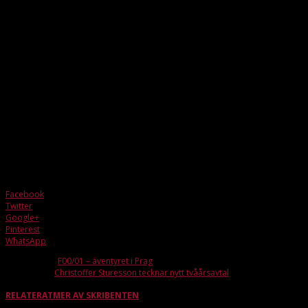
Richard och Johan! Ni har lagt ner mycket tid och kraft på att killarna ska få
ett minne för livet iom veckan i Prag och för det är vi oerhört tacksamma. Jag
har haft en otroligt kul vecka som kommer sitta kvar länge!
Och till sist, tack Bergarn, Gus, Oscar, Ludde E, Robin, Wille, Gustav, Ludde G,
Joel, Benjamin, Ragge, Jon, Linus, Molle, Hugo, Sebban och Pontus!
Ni är Fantastiska på så många sätt och har verkligen satt guldkant på min
tillvaro denna häftiga vecka i Prag!
Önskar er alla en fortsatt skön sommar!
Bästa hälsningar från Gästcoach Lillienberg
Facebook
Twitter
Google+
Pinterest
WhatsApp
Förra artikeln
F00/01 – äventyret i Prag
Nästa artikel
Christoffer Sturesson tecknar nytt tvåårsavtal
RELATERAT
MER AV SKRIBENTEN