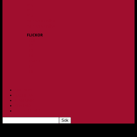
P15
P16
P17
P18
P/F 15/16 Gråbo
P/F 17/18 Gråbo
FLICKOR
F10/F11
F12
F13
F14
F15/F16
F17
F18
PARTNERS
BAGHEERA
TEAM UNIK
KONTAKT
FBC-LOTTERIET
P01 – Pragäventyret