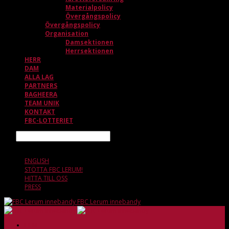
Materialpolicy
Övergångspolicy
Övergångspolicy
Organisation
Damsektionen
Herrsektionen
HERR
DAM
ALLA LAG
PARTNERS
BAGHEERA
TEAM UNIK
KONTAKT
FBC-LOTTERIET
Sök
8 AUGUSTI, 16.36
ENGLISH
STÖTTA FBC LERUM!
HITTA TILL OSS
PRESS
FBC Lerum innebandy
HEM