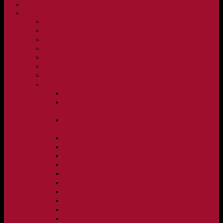
NYHETER
KLUBBEN
Vision och verksamhetsidé
Klubbpolicy och verksamhetsmanual
Medlems- och träningsavgifter
FBC Lerum in English
FBC Lerum i siffror
Föreningsshopen hos Innebandykungen
Sportrehab – vår partner för idrottsskador
Dokument
Ledarmanual FBC Lerum
Scheman för A-lags evenemang, Allsvenskan Herr,
Lerums Arena
Scheman för A-lags evenemang, Damer Division 1
Region, Lerums Arena
Caféinstruktion, Floorball Café Rydsberg
Caféinstruktion Lerums Arena
Instruktioner för sargvakter och maskotar
Matchklocka Rydsberg
Nya Torpskolan, ljudanläggning och matchklocka
Matchrutin barn- och ungdom
Manual, sekretariat för Blå nivå samt Ungdom C
Försäljningsaktiviteter
Idrottsförsäkring
Materialpolicy