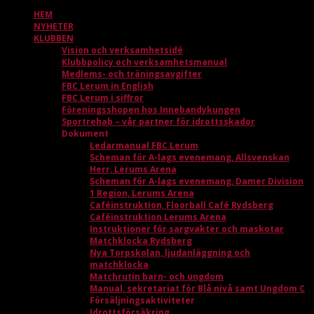
HEM
NYHETER
KLUBBEN
Vision och verksamhetsidé
Klubbpolicy och verksamhetsmanual
Medlems- och träningsavgifter
FBC Lerum in English
FBC Lerum i siffror
Föreningsshopen hos Innebandykungen
Sportrehab – vår partner för idrottsskador
Dokument
Ledarmanual FBC Lerum
Scheman för A-lags evenemang, Allsvenskan
Herr, Lerums Arena
Scheman för A-lags evenemang, Damer Division
1 Region, Lerums Arena
Caféinstruktion, Floorball Café Rydsberg
Caféinstruktion Lerums Arena
Instruktioner för sargvakter och maskotar
Matchklocka Rydsberg
Nya Torpskolan, ljudanläggning och
matchklocka
Matchrutin barn- och ungdom
Manual, sekretariat för Blå nivå samt Ungdom C
Försäljningsaktiviteter
Idrottsförsäkring