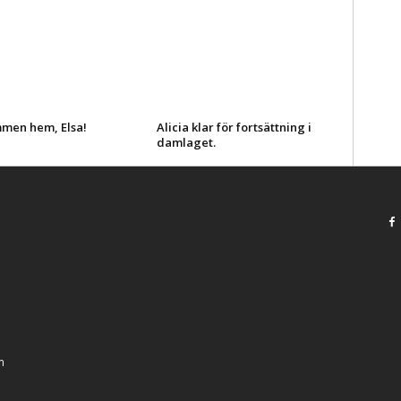
men hem, Elsa!
Alicia klar för fortsättning i
damlaget.
m