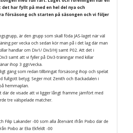
äsongen med full fart. Laget och föreningen har en
t det har fyllt på med en hel del nya och
ra försäsong och starten på säsongen och vi följer
ngsgrupp, är den grupp som skall föda JAS-laget när väl
-träning per vecka och sedan kör man på i det lag där man
killar handlar om Div1/ Div3/HJ samt P02. Att det i
iv3 samt att vi fyller på Div3-träningar med killar
ränar ihop 3 ggr/vecka.
härligt gäng som redan tillbringat försäsong ihop och spelat
d fullgott betyg. Seger mot Zenith och Backadalen i
r på hemmaplan.
t där de visade att vi ligger långt framme jämfört med
rde tre välspelade matcher.
ch Filip Lakander -00 som alla återvänt ifrån Pixbo där de
rån Pixbo är Elia Ekfeldt -00