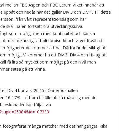
avtal mellan FBC Aspen och FBC Lerum vilket innebär att
uppåt och nedåt när det gäller Div 3 och Div 1. Till detta
Persson ifrån vårt representationslag som har
de skall ha en fortsatt bra utvecklingskurva.
å långt som möjligt men med kontinuitet och känsla
att det är känsligt att bli förbisedd och vi vet likväl att
lka möjligheter de kommer att ha. Därför är det viktigt att
m möjligt. Vi kommer ha ett Div 3, Div 4 och HJ-lag att
kall få lira så mycket som möjligt på den nivå man
mmer satsa på att vinna.
r Div 4 borta kl 20.15 i Önnerödshallen.
lgen 16-17/9 – ett bra tillfälle att få mäta sig med de
ts eskapader kan följas via
x?cupid=25384&id=107333
om fotograferat många matcher med det här gänget. Kika