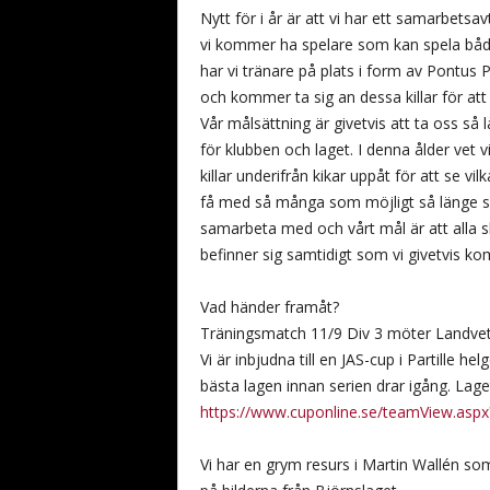
Nytt för i år är att vi har ett samarbets
vi kommer ha spelare som kan spela både 
har vi tränare på plats i form av Pontus 
och kommer ta sig an dessa killar för att 
Vår målsättning är givetvis att ta oss s
för klubben och laget. I denna ålder vet vi 
killar underifrån kikar uppåt för att se vi
få med så många som möjligt så länge so
samarbeta med och vårt mål är att alla s
befinner sig samtidigt som vi givetvis ko
Vad händer framåt?
Träningsmatch 11/9 Div 3 möter Landvette
Vi är inbjudna till en JAS-cup i Partille he
bästa lagen innan serien drar igång. Lage
https://www.cuponline.se/teamView.asp
Vi har en grym resurs i Martin Wallén s