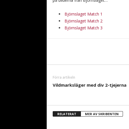
på bilderna från Björnslaget…
Björnslaget Match 1
Björnslaget Match 2
Björnslaget Match 3
Förra artikeln
Vildmarksläger med div 2-tjejerna
RELATERAT
MER AV SKRIBENTEN