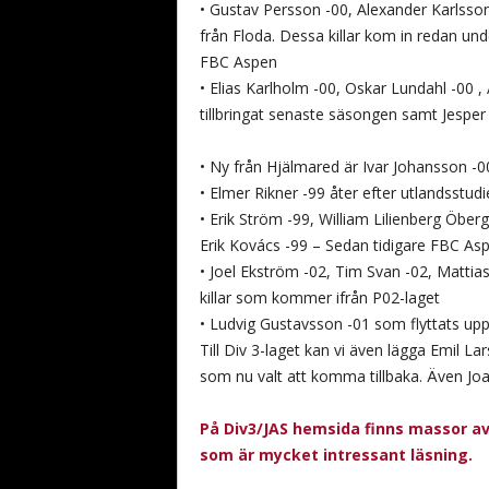
• Gustav Persson -00, Alexander Karlsso
från Floda. Dessa killar kom in redan und
FBC Aspen
• Elias Karlholm -00, Oskar Lundahl -00 ,
tillbringat senaste säsongen samt Jesper 
• Ny från Hjälmared är Ivar Johansson -0
• Elmer Rikner -99 åter efter utlandsstudi
• Erik Ström -99, William Lilienberg Öber
Erik Kovács -99 – Sedan tidigare FBC As
• Joel Ekström -02, Tim Svan -02, Mattia
killar som kommer ifrån P02-laget
• Ludvig Gustavsson -01 som flyttats upp
Till Div 3-laget kan vi även lägga Emil La
som nu valt att komma tillbaka. Även Joak
På Div3/JAS hemsida finns massor a
som är mycket intressant läsning.