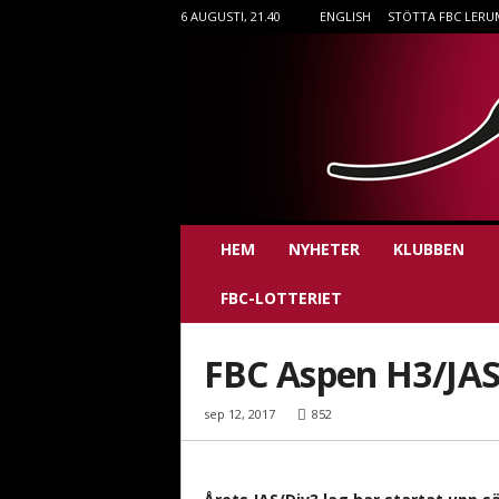
6 AUGUSTI, 21.40
ENGLISH
STÖTTA FBC LERU
F
HEM
NYHETER
KLUBBEN
B
C
FBC-LOTTERIET
L
e
r
FBC Aspen H3/JA
u
m
sep 12, 2017
852
i
n
n
e