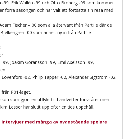
n -99, Erik Wallén -99 och Otto Broberg -99 som kommer
er förra säsongen och har valt att fortsätta sin resa med
 Adam Fischer – 00 som alla återvänt ifrån Partille där de
Bjelkengren -00 som är helt ny in från Partille
0
er
g -99, Joakim Göransson -99, Emil Axelsson -99,
pen
s Lövenfors -02, Philip Tapper -02, Alexander Sigström -02
 från P01-laget.
rsson som gjort en utflykt till Landvetter förra året men
im Lesser har slutit upp efter en tids uppehåll.
v intervjuer med många av ovanstående spelare