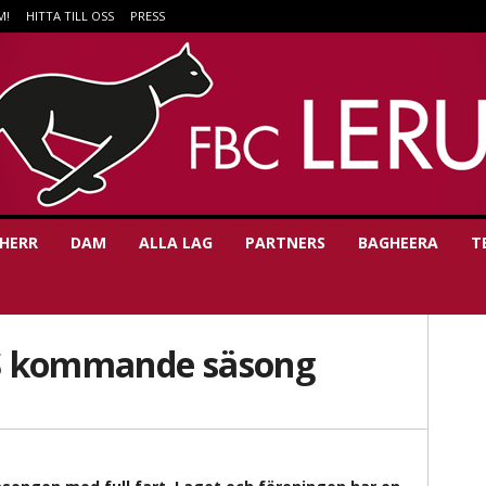
M!
HITTA TILL OSS
PRESS
HERR
DAM
ALLA LAG
PARTNERS
BAGHEERA
T
S kommande säsong