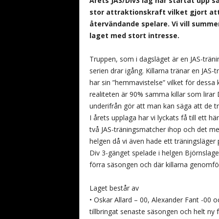
Årets JAS/Div3 lag har startat upp s
b
stor attraktionskraft vilket gjort at
a
återvändande spelare. Vi vill summe
n
laget med stort intresse.
d
y
Truppen, som i dagsläget är en JAS-träni
serien drar igång. Killarna tränar en JAS
har sin ”hemmavistelse” vilket för dessa 
realiteten är 90% samma killar som lirar D
underifrån gör att man kan säga att de t
I årets upplaga har vi lyckats få till ett 
två JAS-träningsmatcher ihop och det me
helgen då vi även hade ett träningsläge
Div 3-gänget spelade i helgen Björnslage
förra säsongen och där killarna genomfö
Laget består av
• Oskar Allard – 00, Alexander Fant -00 o
tillbringat senaste säsongen och helt ny f