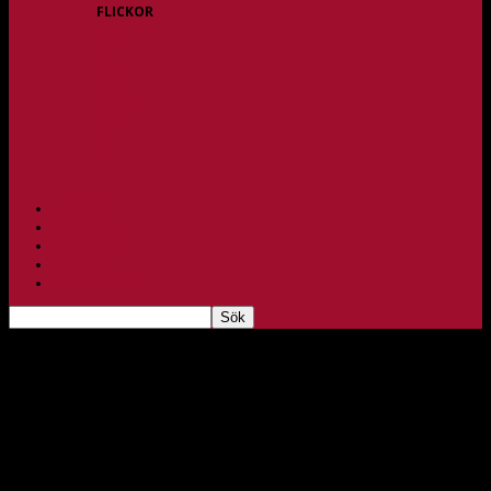
FLICKOR
F10/F11
F12
F13
F14
F15/F16
F17
F18
PARTNERS
BAGHEERA
TEAM UNIK
KONTAKT
FBC-LOTTERIET
Dubbla segrar för JAS-lagen!
nov 25, 2018
372
Båda våra JAS-lag spelade under helgen hemmamatcher i
Rydsbergshallen. DJ behövde vinna för att hänga på toppen i