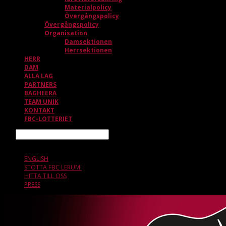
Materialpolicy
Övergångspolicy
Övergångspolicy
Organisation
Damsektionen
Herrsektionen
HERR
DAM
ALLA LAG
PARTNERS
BAGHEERA
TEAM UNIK
KONTAKT
FBC-LOTTERIET
Sök
8 AUGUSTI, 13.05
ENGLISH
STÖTTA FBC LERUM!
HITTA TILL OSS
PRESS