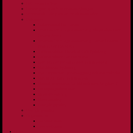
FBC Lerum i siffror
Föreningsshopen hos Innebandykungen
Sportrehab – vår partner för idrottsskador
Dokument
Ledarmanual FBC Lerum
Scheman för A-lags evenemang, Allsvenskan Herr,
Lerums Arena
Scheman för A-lags evenemang, Damer Division 1
Region, Lerums Arena
Caféinstruktion, Floorball Café Rydsberg
Caféinstruktion Lerums Arena
Instruktioner för sargvakter och maskotar
Matchklocka Rydsberg
Nya Torpskolan, ljudanläggning och matchklocka
Matchrutin barn- och ungdom
Manual, sekretariat för Blå nivå samt Ungdom C
Försäljningsaktiviteter
Idrottsförsäkring
Materialpolicy
Övergångspolicy
Övergångspolicy
Organisation
Damsektionen
Herrsektionen
HERR