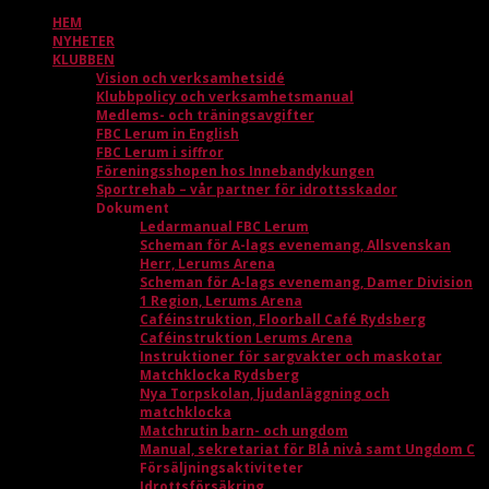
HEM
NYHETER
KLUBBEN
Vision och verksamhetsidé
Klubbpolicy och verksamhetsmanual
Medlems- och träningsavgifter
FBC Lerum in English
FBC Lerum i siffror
Föreningsshopen hos Innebandykungen
Sportrehab – vår partner för idrottsskador
Dokument
Ledarmanual FBC Lerum
Scheman för A-lags evenemang, Allsvenskan
Herr, Lerums Arena
Scheman för A-lags evenemang, Damer Division
1 Region, Lerums Arena
Caféinstruktion, Floorball Café Rydsberg
Caféinstruktion Lerums Arena
Instruktioner för sargvakter och maskotar
Matchklocka Rydsberg
Nya Torpskolan, ljudanläggning och
matchklocka
Matchrutin barn- och ungdom
Manual, sekretariat för Blå nivå samt Ungdom C
Försäljningsaktiviteter
Idrottsförsäkring