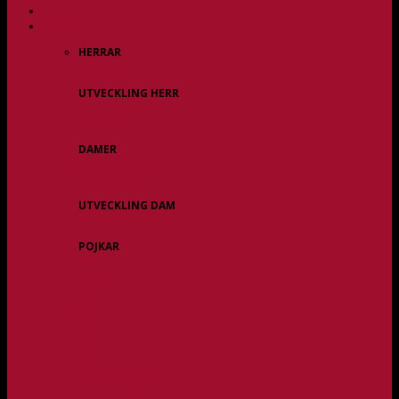
DAM
ALLA LAG
HERRAR
Allsvenskan
UTVECKLING HERR
Herr Div 3 / JAS
Herr USM
DAMER
Division 1 Region
Damveteraner
UTVECKLING DAM
Dam Div 2/JAS
POJKAR
P11
P12/P13
P14
P15
P16
P17
P18
P/F 15/16 Gråbo
P/F 17/18 Gråbo