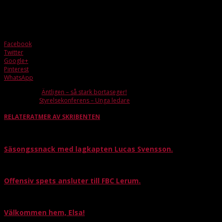
HJ-JAS Sere I
FBC Lerum – IBF Backadalen
Fredag 15/12 kl20.00
Facebook
Twitter
Google+
Pinterest
WhatsApp
Förra artikeln
Äntligen – så stark bortaseger!
Nästa artikel
Styrelsekonferens – Unga ledare
RELATERAT
MER AV SKRIBENTEN
Säsongssnack med lagkapten Lucas Svensson.
Offensiv spets ansluter till FBC Lerum.
Välkommen hem, Elsa!