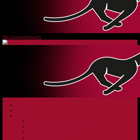
FBC Lerum innebandy
HEM
NYHETER
KLUBBEN
Vision och verksamhetsidé
Klubbpolicy och verksamhetsmanual
Medlems- och träningsavgifter
FBC Lerum in English