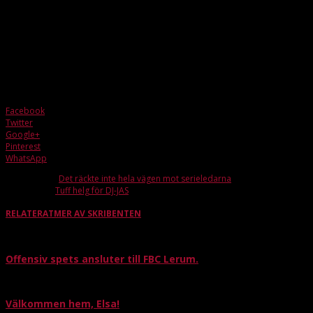
kommunen stärka sitt nätverk, utbilda sig och få inspiration? Kan vi få fler
ledare till våra barn- och ungdomslag? Tillsammans med partners,
företagare, förbund och andra intressenter blir detta ett forum med många
mervärden. Kom till Gradängsalen, Lerums gymnasium, den 29 januari kl
18:30 om du vill veta mer om denna satsning.
Frågor? ungdom@fbclerum.se
Facebook
Twitter
Google+
Pinterest
WhatsApp
Förra artikeln
Det räckte inte hela vägen mot serieledarna
Nästa artikel
Tuff helg för DJ-JAS
RELATERAT
MER AV SKRIBENTEN
Offensiv spets ansluter till FBC Lerum.
Välkommen hem, Elsa!