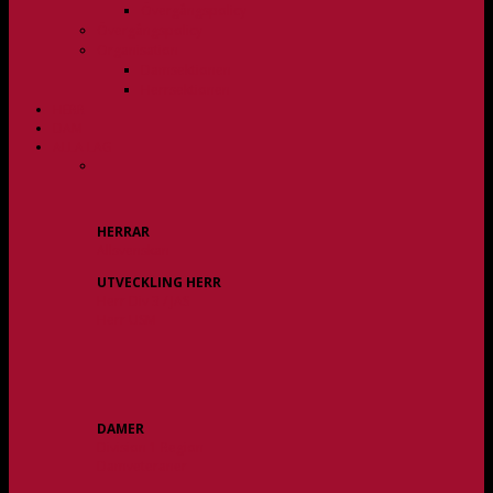
Övergångspolicy
Övergångspolicy
Organisation
Damsektionen
Herrsektionen
HERR
DAM
ALLA LAG
HERRAR
Allsvenskan
UTVECKLING HERR
Herr Div 3 / JAS
Herr USM
DAMER
Division 1 Region
Damveteraner