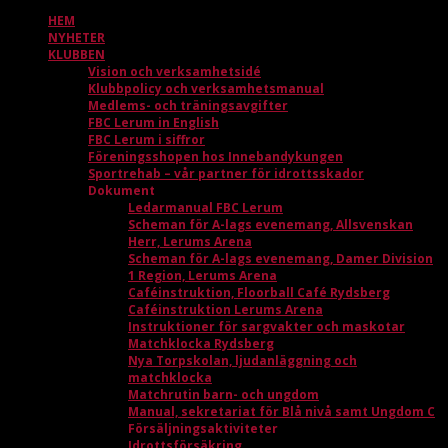
HEM
NYHETER
KLUBBEN
Vision och verksamhetsidé
Klubbpolicy och verksamhetsmanual
Medlems- och träningsavgifter
FBC Lerum in English
FBC Lerum i siffror
Föreningsshopen hos Innebandykungen
Sportrehab – vår partner för idrottsskador
Dokument
Ledarmanual FBC Lerum
Scheman för A-lags evenemang, Allsvenskan
Herr, Lerums Arena
Scheman för A-lags evenemang, Damer Division
1 Region, Lerums Arena
Caféinstruktion, Floorball Café Rydsberg
Caféinstruktion Lerums Arena
Instruktioner för sargvakter och maskotar
Matchklocka Rydsberg
Nya Torpskolan, ljudanläggning och
matchklocka
Matchrutin barn- och ungdom
Manual, sekretariat för Blå nivå samt Ungdom C
Försäljningsaktiviteter
Idrottsförsäkring