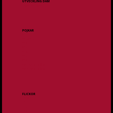
UTVECKLING DAM
Dam Div 2/JAS
POJKAR
P11
P12/P13
P14
P15
P16
P17
P18
P/F 15/16 Gråbo
P/F 17/18 Gråbo
FLICKOR
F10/F11
F12
F13
F14