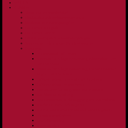
NYHETER
KLUBBEN
Vision och verksamhetsidé
Klubbpolicy och verksamhetsmanual
Medlems- och träningsavgifter
FBC Lerum in English
FBC Lerum i siffror
Föreningsshopen hos Innebandykungen
Sportrehab – vår partner för idrottsskador
Dokument
Ledarmanual FBC Lerum
Scheman för A-lags evenemang, Allsvenskan Herr,
Lerums Arena
Scheman för A-lags evenemang, Damer Division 1
Region, Lerums Arena
Caféinstruktion, Floorball Café Rydsberg
Caféinstruktion Lerums Arena
Instruktioner för sargvakter och maskotar
Matchklocka Rydsberg
Nya Torpskolan, ljudanläggning och matchklocka
Matchrutin barn- och ungdom
Manual, sekretariat för Blå nivå samt Ungdom C
Försäljningsaktiviteter
Idrottsförsäkring
Materialpolicy