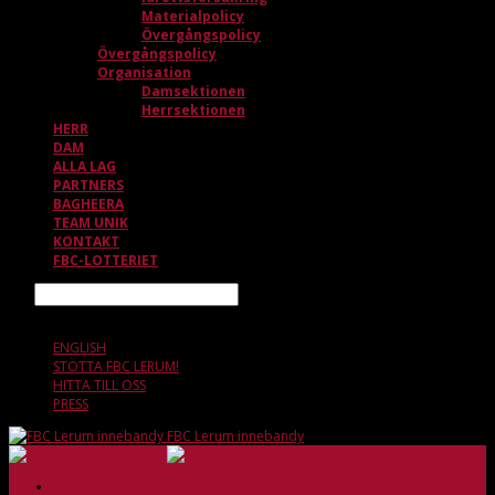
Materialpolicy
Övergångspolicy
Övergångspolicy
Organisation
Damsektionen
Herrsektionen
HERR
DAM
ALLA LAG
PARTNERS
BAGHEERA
TEAM UNIK
KONTAKT
FBC-LOTTERIET
Sök
6 AUGUSTI, 10.49
ENGLISH
STÖTTA FBC LERUM!
HITTA TILL OSS
PRESS
FBC Lerum innebandy
HEM