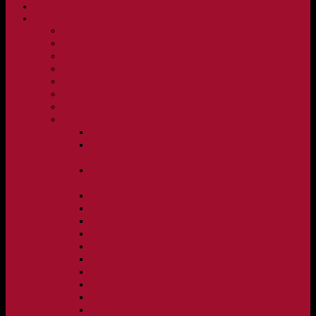
NYHETER
KLUBBEN
Vision och verksamhetsidé
Klubbpolicy och verksamhetsmanual
Medlems- och träningsavgifter
FBC Lerum in English
FBC Lerum i siffror
Föreningsshopen hos Innebandykungen
Sportrehab – vår partner för idrottsskador
Dokument
Ledarmanual FBC Lerum
Scheman för A-lags evenemang, Allsvenskan Herr,
Lerums Arena
Scheman för A-lags evenemang, Damer Division 1
Region, Lerums Arena
Caféinstruktion, Floorball Café Rydsberg
Caféinstruktion Lerums Arena
Instruktioner för sargvakter och maskotar
Matchklocka Rydsberg
Nya Torpskolan, ljudanläggning och matchklocka
Matchrutin barn- och ungdom
Manual, sekretariat för Blå nivå samt Ungdom C
Försäljningsaktiviteter
Idrottsförsäkring
Materialpolicy