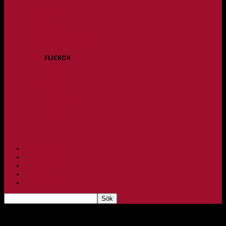
P15
P16
P17
P18
P/F 15/16 Gråbo
P/F 17/18 Gråbo
FLICKOR
F10/F11
F12
F13
F14
F15/F16
F17
F18
PARTNERS
BAGHEERA
TEAM UNIK
KONTAKT
FBC-LOTTERIET
Lerum tar rygg på kvalplats