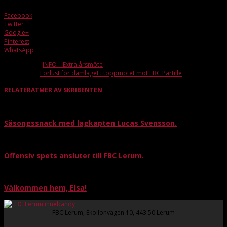
Facebook
Twitter
Google+
Pinterest
WhatsApp
Förra artikeln
INFO – Extra årsmöte
Nästa artikel
Förlust för damlaget i toppmötet mot FBC Partille
RELATERAT
MER AV SKRIBENTEN
Säsongssnack med lagkapten Lucas Svensson.
Offensiv spets ansluter till FBC Lerum.
Välkommen hem, Elsa!
FBC Lerum, Ekollonvägen 10, 443 50 Lerum