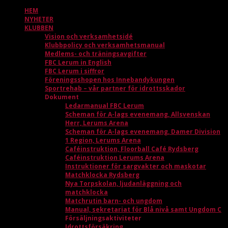
HEM
NYHETER
KLUBBEN
Vision och verksamhetsidé
Klubbpolicy och verksamhetsmanual
Medlems- och träningsavgifter
FBC Lerum in English
FBC Lerum i siffror
Föreningsshopen hos Innebandykungen
Sportrehab – vår partner för idrottsskador
Dokument
Ledarmanual FBC Lerum
Scheman för A-lags evenemang, Allsvenskan
Herr, Lerums Arena
Scheman för A-lags evenemang, Damer Division
1 Region, Lerums Arena
Caféinstruktion, Floorball Café Rydsberg
Caféinstruktion Lerums Arena
Instruktioner för sargvakter och maskotar
Matchklocka Rydsberg
Nya Torpskolan, ljudanläggning och
matchklocka
Matchrutin barn- och ungdom
Manual, sekretariat för Blå nivå samt Ungdom C
Försäljningsaktiviteter
Idrottsförsäkring