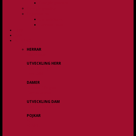
Övergångspolicy
Övergångspolicy
Organisation
Damsektionen
Herrsektionen
HERR
DAM
ALLA LAG
HERRAR
Allsvenskan
UTVECKLING HERR
Herr Div 3 / JAS
Herr USM
DAMER
Division 1 Region
Damveteraner
UTVECKLING DAM
Dam Div 2/JAS
POJKAR
P11
P12/P13
P14