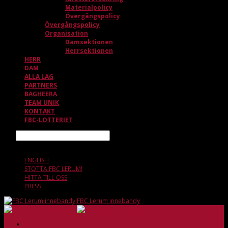
Materialpolicy
Övergångspolicy
Övergångspolicy
Organisation
Damsektionen
Herrsektionen
HERR
DAM
ALLA LAG
PARTNERS
BAGHEERA
TEAM UNIK
KONTAKT
FBC-LOTTERIET
Sök
8 AUGUSTI, 16.01
ENGLISH
STÖTTA FBC LERUM!
HITTA TILL OSS
PRESS
FBC Lerum innebandy
HEM