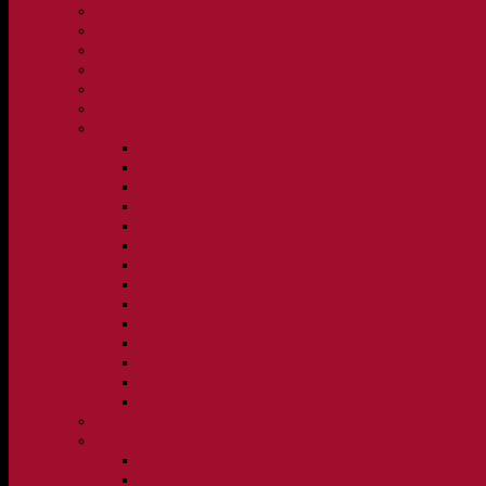
Klubbpolicy och verksamhetsmanual
Medlems- och träningsavgifter
FBC Lerum in English
FBC Lerum i siffror
Föreningsshopen hos Innebandykungen
Sportrehab – vår partner för idrottsskador
Dokument
Ledarmanual FBC Lerum
Scheman för A-lags evenemang, Allsvenskan Herr, Leru
Scheman för A-lags evenemang, Damer Division 1 Regio
Caféinstruktion, Floorball Café Rydsberg
Caféinstruktion Lerums Arena
Instruktioner för sargvakter och maskotar
Matchklocka Rydsberg
Nya Torpskolan, ljudanläggning och matchklocka
Matchrutin barn- och ungdom
Manual, sekretariat för Blå nivå samt Ungdom C
Försäljningsaktiviteter
Idrottsförsäkring
Materialpolicy
Övergångspolicy
Övergångspolicy
Organisation
Damsektionen
Herrsektionen