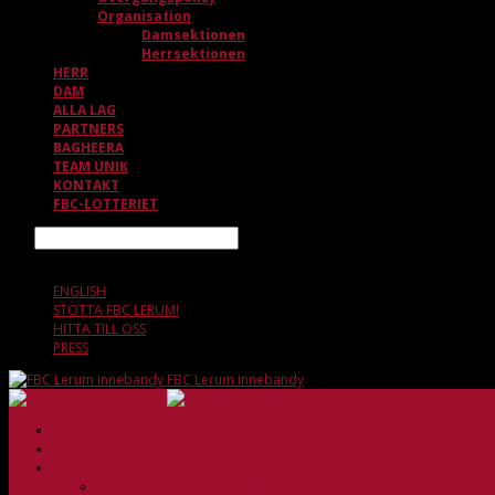
Organisation
Damsektionen
Herrsektionen
HERR
DAM
ALLA LAG
PARTNERS
BAGHEERA
TEAM UNIK
KONTAKT
FBC-LOTTERIET
Sök
8 AUGUSTI, 17.51
ENGLISH
STÖTTA FBC LERUM!
HITTA TILL OSS
PRESS
FBC Lerum innebandy
HEM
NYHETER
KLUBBEN
Vision och verksamhetsidé