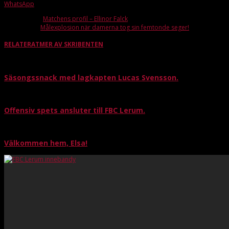
WhatsApp
Förra artikeln
Matchens profil – Ellinor Falck
Nästa artikel
Målexplosion när damerna tog sin femtonde seger!
RELATERAT
MER AV SKRIBENTEN
Säsongssnack med lagkapten Lucas Svensson.
Offensiv spets ansluter till FBC Lerum.
Välkommen hem, Elsa!