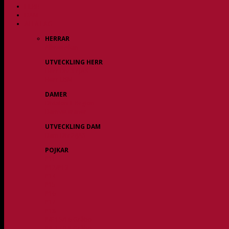
HERR
DAM
ALLA LAG
HERRAR
Allsvenskan
UTVECKLING HERR
Herr Div 3 / JAS
Herr USM
DAMER
Division 1 Region
Damveteraner
UTVECKLING DAM
Dam Div 2/JAS
POJKAR
P11
P12/P13
P14
P15
P16
P17
P18
P/F 15/16 Gråbo
P/F 17/18 Gråbo