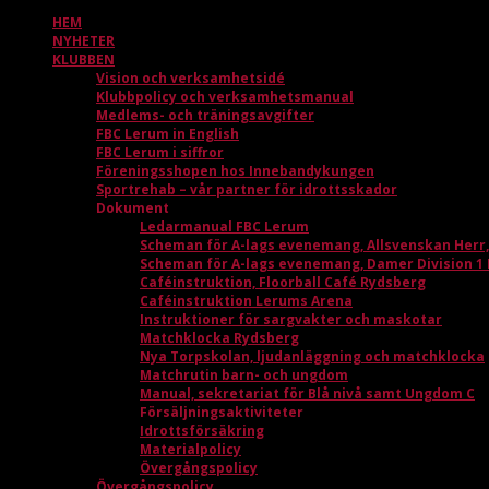
HEM
NYHETER
KLUBBEN
Vision och verksamhetsidé
Klubbpolicy och verksamhetsmanual
Medlems- och träningsavgifter
FBC Lerum in English
FBC Lerum i siffror
Föreningsshopen hos Innebandykungen
Sportrehab – vår partner för idrottsskador
Dokument
Ledarmanual FBC Lerum
Scheman för A-lags evenemang, Allsvenskan Herr
Scheman för A-lags evenemang, Damer Division 1
Caféinstruktion, Floorball Café Rydsberg
Caféinstruktion Lerums Arena
Instruktioner för sargvakter och maskotar
Matchklocka Rydsberg
Nya Torpskolan, ljudanläggning och matchklocka
Matchrutin barn- och ungdom
Manual, sekretariat för Blå nivå samt Ungdom C
Försäljningsaktiviteter
Idrottsförsäkring
Materialpolicy
Övergångspolicy
Övergångspolicy