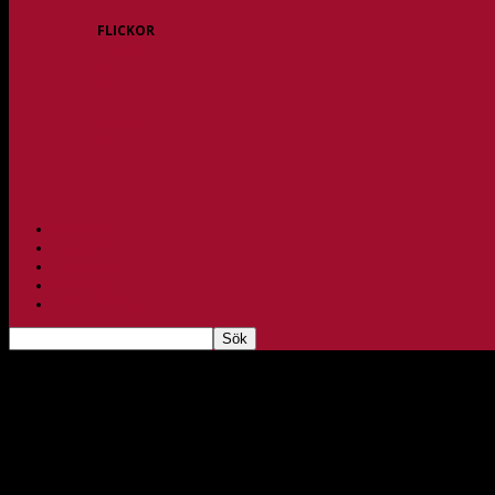
FLICKOR
F10/F11
F12
F13
F14
F15/F16
F17
F18
PARTNERS
BAGHEERA
TEAM UNIK
KONTAKT
FBC-LOTTERIET
En poäng mot Höllviken
feb 20, 2022
263
Foto: Christoffer Sturesson